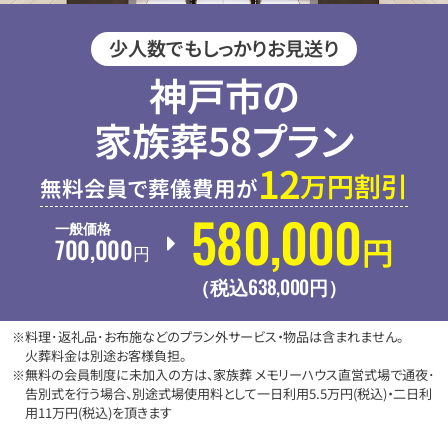
少人数でもしっかりお見送り
神戸市の
家族葬58プラン
12
万円割引
無料会員で葬儀費用が
580
,
000
一般価格
円
700
,
000
円
638
,
000
（税込
円
）
※料理･返礼品･お布施などのプラン外サービス・物品は含まれません。
火葬料金は別途お客様負担。
※無料の会員制度に未加入の方は、家族葬 メモリーハウス直営式場で通夜･
告別式を行う場合、別途式場使用料として一日利用5.5万円(税込)・二日利
用11万円(税込)を頂きます