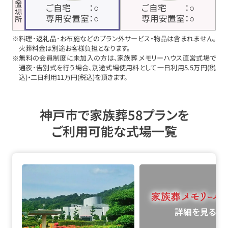
ご安置場所
ご自宅
：○
ご自宅
：○
専用安置室
：○
専用安置室
：○
※料理･返礼品･お布施などのプラン外サービス・物品は含まれません。
火葬料金は別途お客様負担となります。
※無料の会員制度に未加入の方は、家族葬 メモリーハウス直営式場で
通夜･告別式を行う場合、別途式場使用料として一日利用5.5万円(税
込)・二日利用11万円(税込)を頂きます。
神戸市で家族葬58プランを
ご利用可能な式場一覧
詳細を見る