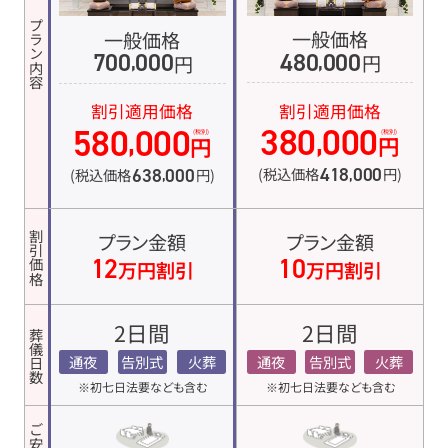
プラン内容
一般価格
一般価格
480
000
700
000
円
,
円
,
割引適用価格
割引適用価格
380
000
580
000
,
,
(税別)
(税別)
円
円
418
000
638
000
(税込価格
円)
(税込価格
円)
,
,
プラン金額
プラン金額
割引価格
12
10
万円割引
万円割引
2日間
2日間
葬儀日数
通夜
告別式
火葬
通夜
告別式
火葬
※初七日法要なども含む
※初七日法要なども含む