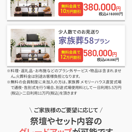
380
000
,
無料会員で
円
10
万円割引
税込
円
418
000
,
少人数でのお見送り
家族葬58
プラン
580
000
,
無料会員で
円
12
万円割引
税込
円
638
000
,
※料理･返礼品･お布施などのプラン外サービス・物品は含まれませ
ん。火葬料金は別途お客様負担となります。
※無料の会員制度に未加入の方は、家族葬 メモリーハウス直営式場
で通夜･告別式を行う場合、別途式場使用料として一日利用5.5万円
(税込)・二日利用11万円(税込)を頂きます
ご家族様のご要望に応じて
祭壇やセット内容の
グレードアップ
が可能です