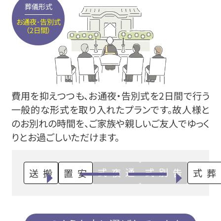
葬儀形式
お通夜･告別式
（2日間）
費用を抑えつつも、お通夜・告別式を2日間で行う
一般的な形式を取り入れたプランです。故人様と
のお別れの時間を、ご家族や親しいご友人でゆっく
りとお過ごしいただけます。
通夜式
告別式
搬送
安置
火葬式