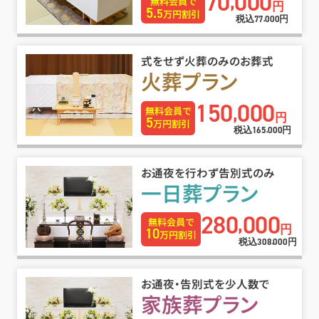
70
000
,
無料会員で
円
5.
5
万円割引
税込
円
77
000
,
式をせず火葬のみのお葬式
火葬プラン
150
000
,
無料会員で
円
5
万円割引
税込
円
165
000
,
お通夜を行わず告別式のみ
一日葬プラン
280
000
,
無料会員で
円
10
万円割引
税込
円
308
000
,
お通夜・告別式を少人数で
家族葬プラン