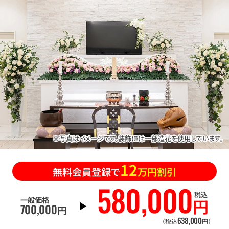
※写真はイメージです。装飾には一部造花を使用しています。
12
無料会員登録で
万円割引
580
,
000
税込
一般価格
円
700
,
000
円
638
,
000
（税込
円）