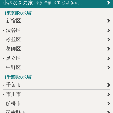
ん。（ただし、法的に認められた場合を除きます）個人情
小さな森の家
(東京･千葉･埼玉･茨城･神奈川)
報は、お客様の同意のもと、適正かつ公正な手段を用いて
収集いたします。又、その際には利用目的を明確にいたし
［東京都の式場］
ます。お預かりした個人情報は、ご本人様のご要望に応じ
新宿区
て開示し、追加・変更・利用停止に応じさせて頂きます。
渋谷区
きんぽう堂のお葬式
杉並区
葛飾区
足立区
中野区
［千葉県の式場］
千葉市
市川市
船橋市
習志野市