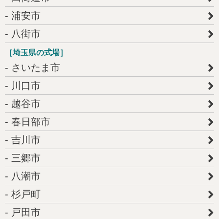
浦安市
八街市
［埼玉県の式場］
さいたま市
川口市
越谷市
春日部市
吉川市
三郷市
八潮市
杉戸町
戸田市