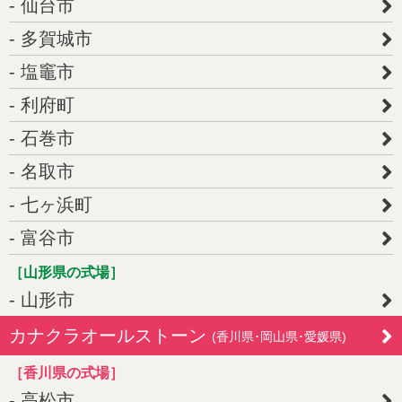
仙台市
多賀城市
塩竈市
利府町
石巻市
名取市
七ヶ浜町
富谷市
［山形県の式場］
山形市
カナクラオールストーン
(香川県･岡山県･愛媛県)
［香川県の式場］
高松市