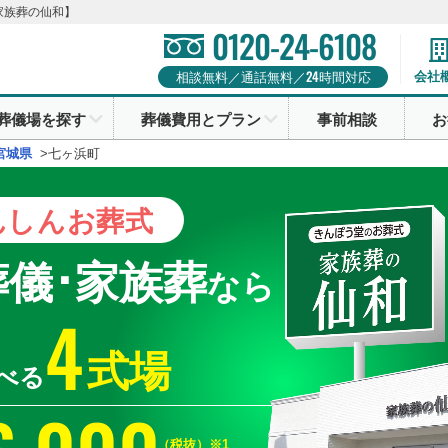
家族葬の仙和】
0120-24-6108
24
会社
相談無料／通話無料／
時間対応
葬儀場を探す
葬儀費用とプラン
事前相談
お
宮城県
>
七ヶ浜町
んしん
お葬式
葬儀･家族葬
なら
4
式場
べる
（税抜）※1