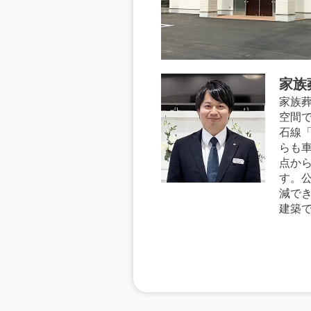
家族
家族
空間
石線
らも
点か
す。
減で
建築