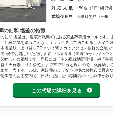
対応人数
~50名（1日1組貸
式場使用料
会員様無料（一般：11
葬の仙和
塩釜の特徴
葬の仙和 塩釜は、塩竈市尾島町にある家族葬専用ホールです。
で、他家に気を遣うことなくリラックスして過ごせると大変ご好
「本塩釜駅」より徒歩7分という駅チカでアクセス抜群の立地で
車で5分でお越しいただけます。仙塩街道（国道45号）沿いに
ら50mほどの距離です。周辺には「中の島緑地野球場」や「亀
公営の火葬場「りふ斎苑」まで車で12分と近いので、火葬場ま
きます。塩釜ホールは、家族葬のような小規模のお葬式に最適
で清潔感のある空間で、日常生活に近い雰囲気の中ご葬儀が執
この式場の詳細を見る