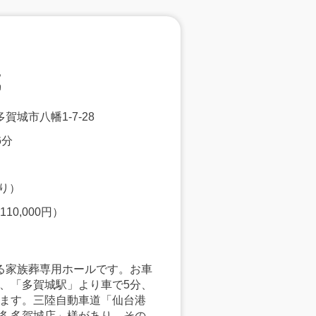
城
県多賀城市八幡1-7-28
6分
切り）
0,000円）
る家族葬専用ホールです。お車
、「多賀城駅」より車で5分、
います。三陸自動車道「仙台港
将 多賀城店」様があり、その