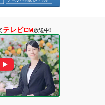
送
メールで葬儀のお問合せ
テレビCM
!
て
放送中