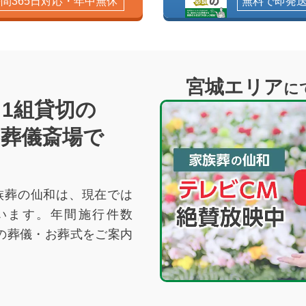
時間365日対応・年中無休
無料で即発
宮城エリア
に
1組貸切の
･葬儀斎場で
族葬の仙和は、現在では
います。年間施行件数
の葬儀・お葬式をご案内