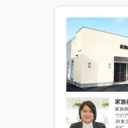
家族
家族
での
JR
北IC