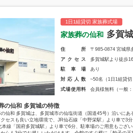
1日1組貸切 家族葬式場
多賀
家族葬の仙和
住所
〒985-0874 宮城
アクセス
多賀城駅より徒歩1
駐車場
あり
対応人数
~50名（1日1組貸
式場使用料
会員様無料（一般：11
葬の仙和
多賀城の特徴
葬の仙和 多賀城は、多賀城市の仙塩街道（国道45号）沿いにあ
アクセスも良い立地環境で、JR仙石線「中野栄駅」より車で3分
東北本線「国府多賀城駅」より車で6分、駐車場のご用意もござ
」からも3分でお越しいただけます。会館のすぐ横に「餃子の王