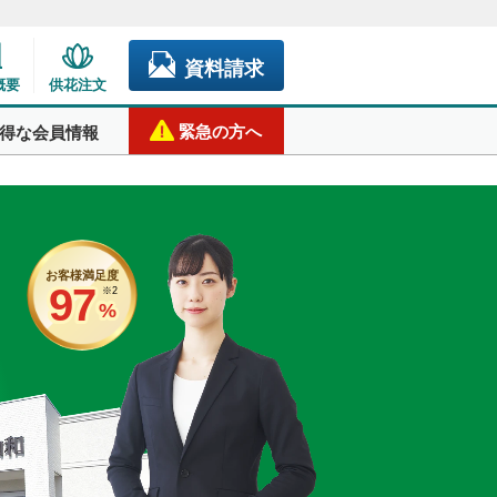
資料請求
概要
供花注文
緊急の方へ
得な会員情報
お客様満足度
97
※2
%