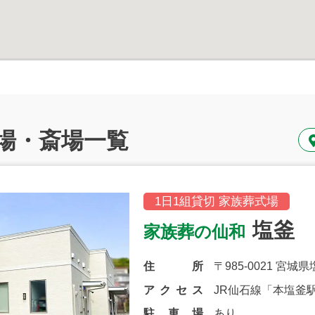
場・斎場一覧
1日1組貸切 家族葬式場
塩釜
家族葬の仙和
住所
〒985-0021 宮
アクセス
JR仙石線「本塩釜
駐車場
あり