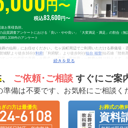
6
,
000
円〜
83
,
600
税込
円〜
別途お客様負担。
つの品質調査アンケートにおける「良い・やや良い」「大変満足・満足」の割合（無
の期間1,338件のアンケート
族葬の仙和」にお任せください。七ヶ浜町周辺でご利用いただける葬儀場・斎
多賀城駅より徒歩16分)/
利府
(「利府駅」より徒歩9分)/
仙台 福室
(仙石線「陸前
のすべての式場で直葬・火葬式・一日葬・家族葬・一般葬が執り行えます。火
をする死亡者が七ヶ浜町に住民登録があれば、市民料金（りふ斎苑：20,0
専用安置室またはご自宅へご搬送いたします。24時間365日、深夜早朝で
在
、
ご依頼･ご相談
すぐにご案
の準備は不要です、お気軽にご相談く
急ぎの方は最優先
お葬式の教
24-6108
資料