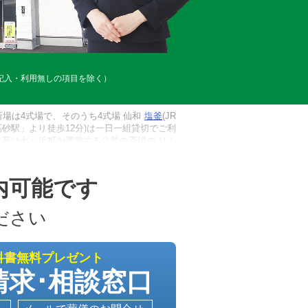
記入・利用無しの項目を除く）
場は4式場で、そのうち4式場 仙和
塩釜
(JR
高砂駅」より徒歩12分)は一日一組貸切でご利
葬は七ヶ浜町が運営する公営の斎場の りふ
00円）でご利用いただけます。病院や施設か
も対応できる体制が整っておりますので安心し
内可能です
ださい
科書無料プレゼント
請求･相談窓口