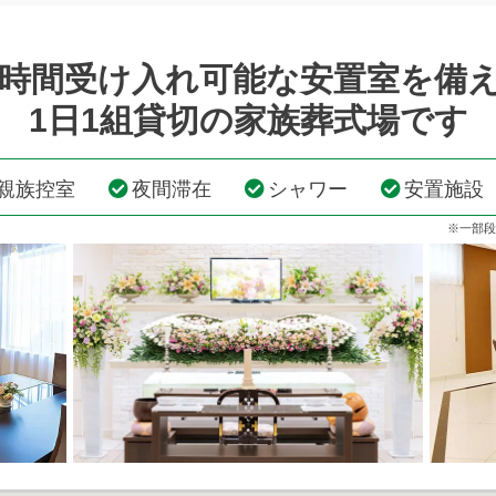
4時間受け入れ可能な安置室を備
1日1組貸切の家族葬式場です
親族控室
夜間滞在
シャワー
安置施設
※一部段