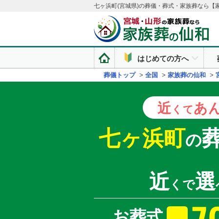
七ヶ浜町(宮城県)の葬儀・葬式・家族葬なら【
はじめての方へ
葬儀トップ
>
全国
>
家族葬の仙和
>
近
あ
くて
七ヶ浜町
の
近
選
くで
お葬式