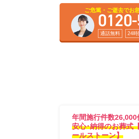
ご危篤・ご逝去でお
0120-
通話無料
24
年間施行件数26,000
安心･納得のお葬式
ールストーン】