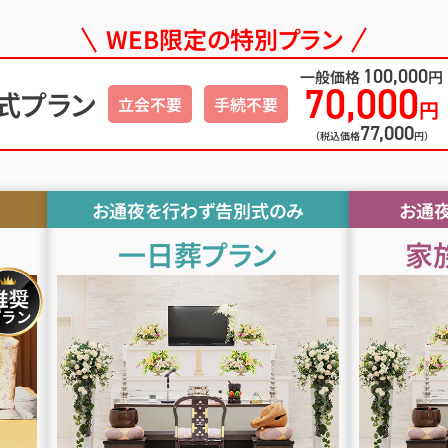
WEB限定
の
特別プラン
100,000
一般価格
円
70,000
式プラン
立会不要
手続不要
円
77,000
（税込価格
円）
お通夜を行わず告別式のみ
お通
一日葬
プラン
家