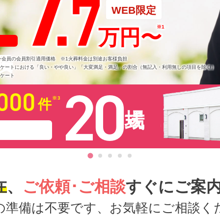
7
.
7
葬儀プラン
WEB限定
カナクラオ
万円
〜
用料が無料
各種イベン
ン会員の会員割引適用価格 ※1火葬料金は別途お客様負担
ンケートにおける「良い・やや良い」「大変満足・満足」の割合（無記入・利用無しの項目を除く）
※2 カナクラオールストーン
ンケート
20
11万円
(税込)
が無料
000
件
かんた
無料会員
在
、
ご依頼･ご相談
すぐにご案
の準備は不要です、お気軽にご相談く