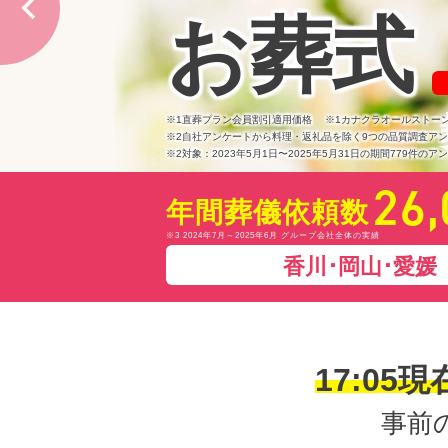
お葬式
お客様
満足度
97
※1
%
※1直葬プラン会員割引適用価格 ※1カナクラオールストー
※2自社アンケートから料理・返礼品を除く9つの品質調査ア
※2対象：2023年5月1日〜2025年5月31日の期間779件のア
26,
年間葬儀依頼数
※3 2024年7月～2025年6月 グループ会社全体の実績
香川･岡山･愛媛
17:05
現
事前