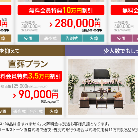
10
無料会員特典
万円
割引
無料
0
280
,
000
税別
税別
円
円
一般価格
一般価格
380
,
000
480
,
000
円
円
,
000円）
（税込308
,
000円）
（税込418
,
000円）
（税込528
,
000円）
火葬
安置
通夜式
告別式
火葬
安置
を抑えて
少人数でもし
直葬
プラン
3.
5
無料会員特典
万円
割引
125
,
000
一般価格
円
（税込137
,
500円）
90
,
000
税別
円
（税込99
,
000円）
安置
通夜式
告別式
火葬
ス・物品は含まれません。火葬料金は別途お客様負担となります。
ールストーン直営式場で通夜･告別式を行う場合は式場使用料11万円(税込)が別