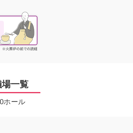
る
※火葬炉の前での読経
儀場一覧
20ホール