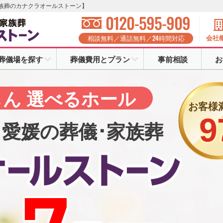
家族葬のカナクラオールストーン】
0120-595-909
24
会社
相談無料／通話無料／
時間対応
葬儀場を探す
葬儀費用とプラン
事前相談
お
26,0
ルストーン
カナクラ
ん 選べるホール
と
が
入会金
お客様
ールストーン
0
9
円
※2024年7月～2025年6月 
･愛媛の葬儀･家族葬
員
募集中
お葬式
年会費
積立金
0
円