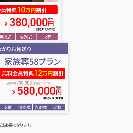
10
会員特典
万円
割引
380
,
000
税別
円
（税込418
,
000円）
通夜式
告別式
火葬
っかりお見送り
家族葬58
プラン
12
無料会員特典
万円
割引
700
,
000
一般価格
円
（税込770
,
000円）
580
,
000
税別
円
（税込638
,
000円）
安置
通夜式
告別式
火葬
途必要となります。