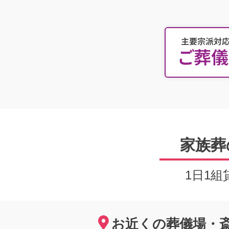
主要宗派対応
ご葬
家族葬
1日1
お近くの葬儀場・