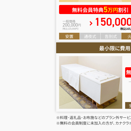
5
無料会員特典
万円
割引
150
,
00
一般価格
200
,
000
円
（税込165
（税込220
,
000円）
安置
通夜式
告別式
最小限に費用
※料理･返礼品･お布施などのプラン外サービ
※無料の会員制度に未加入の方が､カナクラオ