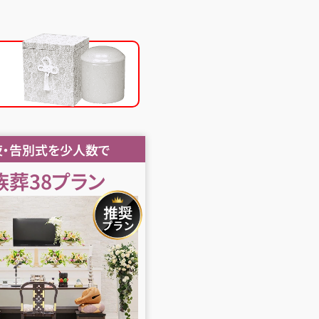
夜・告別式を少人数で
族葬38
プラン