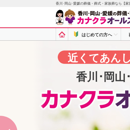
香川･岡山･愛媛の葬儀・葬式・家族葬なら【
はじめての方へ
オー
近くてあんし
カナクラオ
香川･岡山
無料会