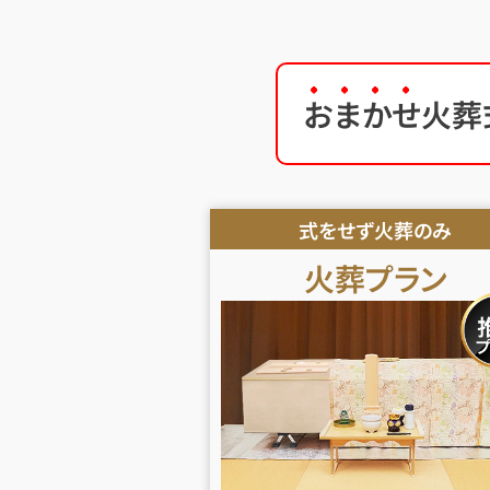
おまかせ
火葬
式をせず火葬のみ
火葬
プラン