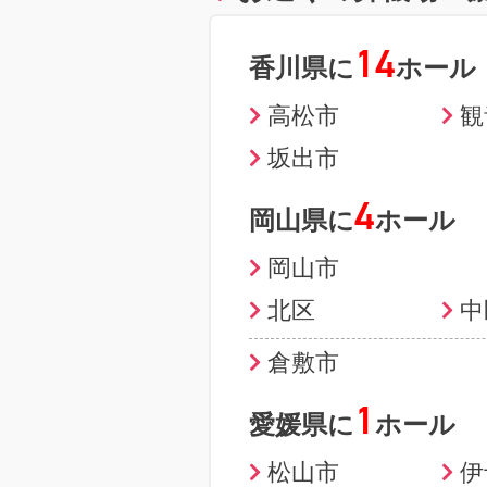
14
香川県に
ホール
高松市
観
坂出市
4
岡山県に
ホール
岡山市
北区
中
倉敷市
1
愛媛県に
ホール
松山市
伊