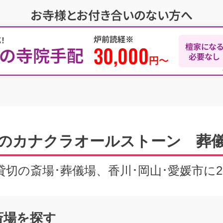
お寺様とお付き合いのない方へ
炉前読経
※
！
檀家にな
30,000
儀の寺院手配
必要なし
円〜
のカナクラオールストーン 葬
組貸切の斎場･葬儀場、
香川･岡山･愛媛市に
斎場を探す