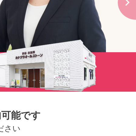
がお得な会員価格！
ールストーン 式場使
※2
！
トの優待サービス！
直営式場で通夜･告別式を行う場合の式場使用料
ん申し込み
登録はこちら
内可能です
ださい