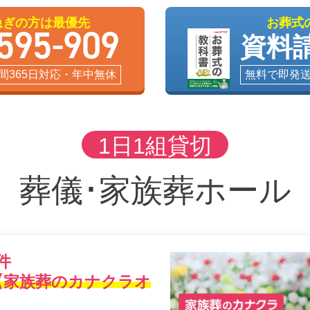
急ぎの方は最優先
お葬式
595-909
資料
時間365日対応・年中無休
無料で即発
1日1組貸切
葬儀･家族葬ホール
件
【家族葬のカナクラオ