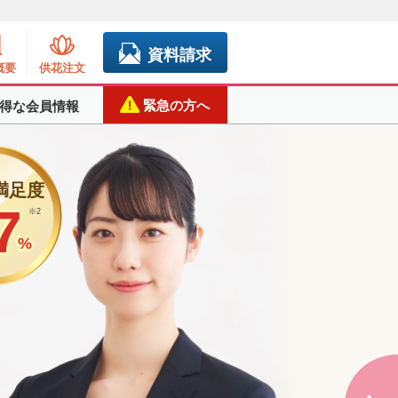
資料請求
概要
供花注文
緊急の方へ
得な会員情報
00
※
満足度
7
7
※2
グループ会社全体の実績
20
.7
万円〜
香川･
%
式場