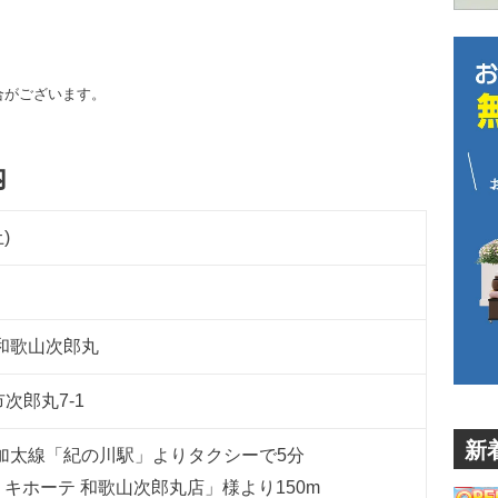
合がございます。
内
)
和歌山次郎丸
次郎丸7-1
新
加太線「紀の川駅」よりタクシーで5分
・キホーテ 和歌山次郎丸店」様より150m