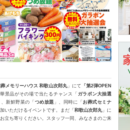
族葬メモリーハウス 和歌山次郎丸
」にて
「第2弾OPEN
華景品がその場で当たるチャンス「
ガラポン大抽選
）、新鮮野菜の「
つめ放題
」、同時に「
お葬式セミナ
加いただけるイベントです。まだ「
和歌山次郎丸
」に
お立ち寄りください。スタッフ一同、みなさまのご来