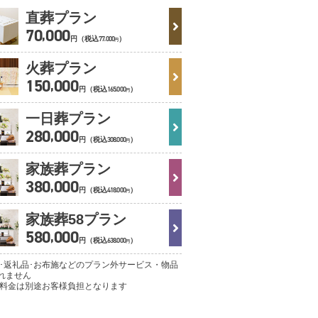
直葬プラン
70
000
,
77
000
円（税込
）
,
円
火葬プラン
150
000
,
165
000
円（税込
）
,
円
一日葬プラン
280
000
,
308
000
円（税込
）
,
円
家族葬プラン
380
000
,
418
000
円（税込
）
,
円
家族葬58プラン
580
000
,
638
000
円（税込
）
,
円
理･返礼品･お布施などのプラン外サービス・物品
れません
葬料金は別途お客様負担となります