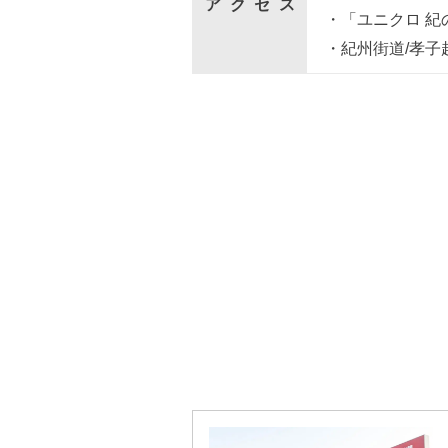
アクセス
・「ユニクロ 紀
・紀州街道/孝子