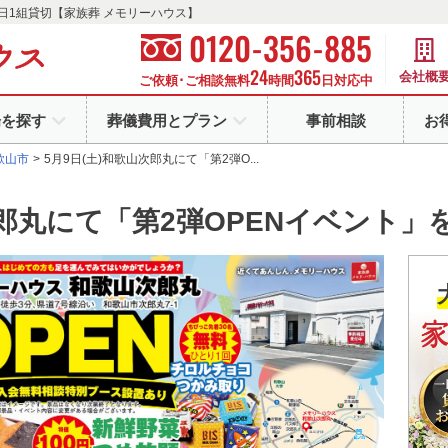
日1組貸切【家族葬 メモリーハウス】
-
-
0120
356
885
24
365
会社概
ご依頼･ご相談無料
時間
日対応中
場を探す
葬儀費用とプラン
事前相談
お
歌山市
5月9日(土)和歌山次郎丸にて「第2弾O...
次郎丸にて「第2弾OPENイベント」