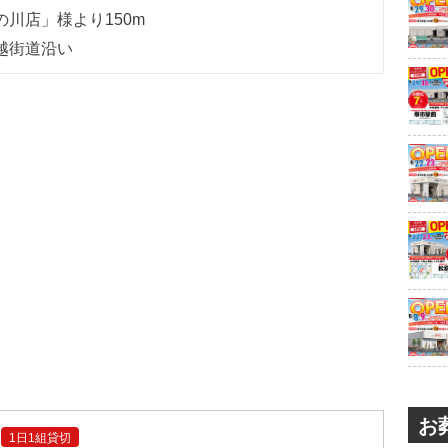
の川店」様より150m
越街道沿い
お
1日1組貸切