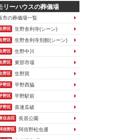
モリーハウスの葬儀場
阪市の葬儀場一覧
生野舎利寺(シーン)
生野区
生野舎利寺別館(シーン)
生野区
生野中川
生野区
東部市場
生野区
生野巽
生野区
平野西脇
平野区
平野駅前
平野区
喜連瓜破
平野区
長居公園
東住吉区
阿倍野松虫通
阿倍野区