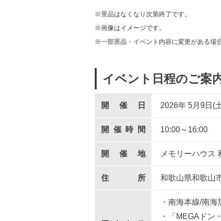
※景品はなくなり次第終了です。
※画像はイメージです。
※一部景品・イベント内容に変更がある場
イベント日程のご案
開催日
2026年 5
月
9
日(土
開催時間
10:00～16:00
開催地
メモリーハウス 
住所
和歌山県和歌山市
・南海本線/南海
・「MEGAドン