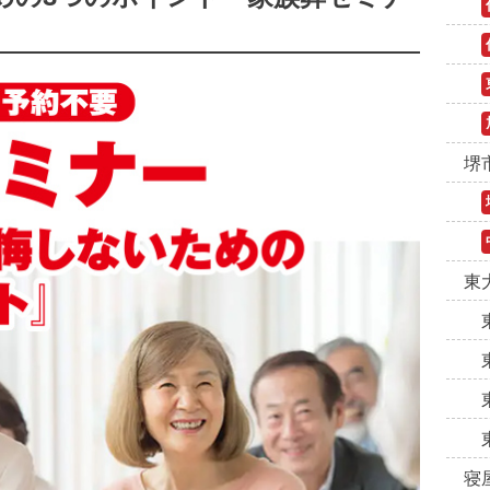
堺
東
寝