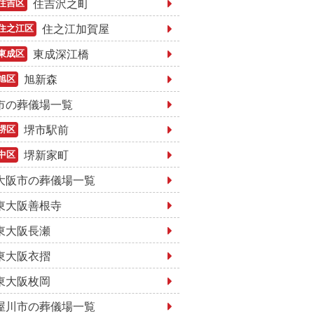
住吉沢之町
住吉区
住之江加賀屋
住之江区
東成深江橋
東成区
旭新森
旭区
市の葬儀場一覧
堺市駅前
堺区
堺新家町
中区
大阪市の葬儀場一覧
東大阪善根寺
東大阪長瀬
東大阪衣摺
東大阪枚岡
屋川市の葬儀場一覧