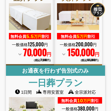
5.
5
5
無料会員
万円
割引
無料会員
万円
割引
125
,
000
200
,
000
一般価格
円
一般価格
円
70
000
150
000
,
,
円
円
（税込77
,
000円）
（税込165
,
000円）
お通夜を行わず告別式のみ
一日葬
プラン
1日間
専用安置室
全宗派対応
10
無料会員
万円
割引
380
,
000
一般価格
円