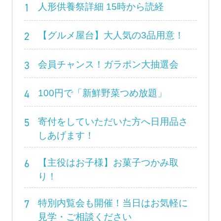
1
人形供養祭詳細 15時から読経
2
【グルメ屋台】大人気の3品用意！
3
会員チャンス！ガラポン大抽選会
4
100円で「新鮮野菜つめ放題」
5
寄付をしていただいた方へ日用品さ
しあげます！
6
【主役はお子様】お菓子つかみ取
り！
7
特別内覧会も開催！当日はお気軽に
見学・ご相談ください