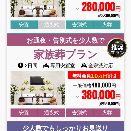
280
000
,
円
（税込308
,
000円）
安置
通夜式
告別式
火葬
お通夜・告別式を少人数で
家族葬
プラン
2日間
専用安置室
全宗派対応
10
無料会員
万円
割引
480
,
000
一般価格
円
380
000
,
円
（税込418
,
000円）
安置
通夜式
告別式
火葬
少人数でもしっかりお見送り