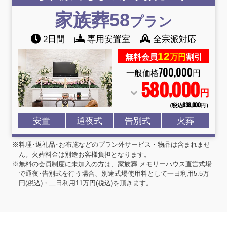
家族葬58
プラン
2日間
専用安置室
全宗派対応
12
無料会員
万円
割引
700
,
000
一般価格
円
580
000
,
円
（税込638
,
000円）
安置
通夜式
告別式
火葬
※料理･返礼品･お布施などのプラン外サービス・物品は含まれませ
ん。火葬料金は別途お客様負担となります。
※無料の会員制度に未加入の方は、家族葬 メモリーハウス直営式場
で通夜･告別式を行う場合、別途式場使用料として一日利用5.5万
円(税込)・二日利用11万円(税込)を頂きます。