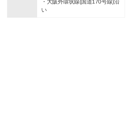
・大阪外環状線(国道170号線)沿
い