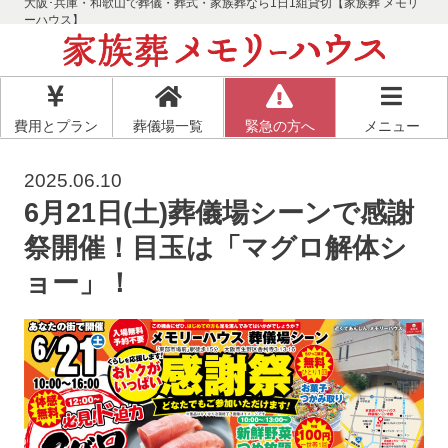
大阪･兵庫・和歌山で葬儀・葬式・家族葬なら1日1組貸切【家族葬 メモリ
ーハウス】
費用とプラン
葬儀場一覧
緊急の方へ
メニュー
2025.06.10
6月21日(土)葬儀場シーンで感謝
祭開催！目玉は「マグロ解体シ
ョー」！