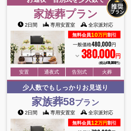
家族葬
プラン
2日間
専用安置室
全宗派対応
10
無料会員
万円
割引
480
,
000
一般価格
円
380
000
,
円
（税込418
,
000円）
安置
通夜式
告別式
火葬
少人数でもしっかりお見送り
家族葬58
プラン
2日間
専用安置室
全宗派対応
12
無料会員
万円
割引