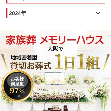
2024年
お客様
満足度
97
%
※