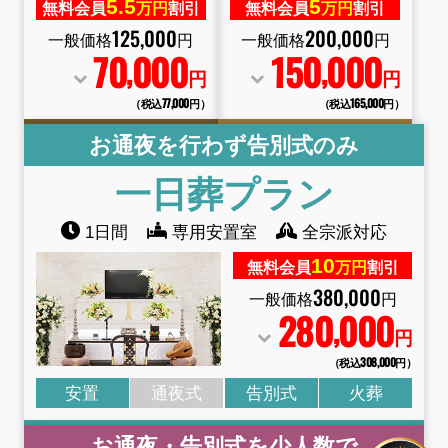
5.
5
5
無料会員
万円
割引
無料会員
万円
割引
125
,
000
200
,
000
一般価格
円
一般価格
円
70
000
150
000
,
,
円
円
（税込77
,
000円）
（税込165
,
000円）
お通夜を行わず告別式のみ
一日葬
プラン
1日間
専用安置室
全宗派対応
10
無料会員
万円
割引
380
,
000
一般価格
円
280
000
,
円
（税込308
,
000円）
安置
通夜式
告別式
火葬
お通夜・告別式を少人数で