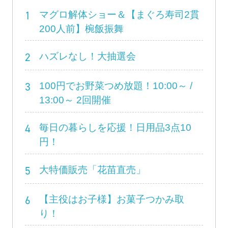
1
マグロ解体ショー＆【まぐろ寿司2貫
200人前】椀飯振舞
2
ハズレなし！大抽選会
3
100円でお野菜つめ放題！10:00～ /
13:00～ 2回開催
4
毎日の暮らしを応援！日用品3点10
円！
5
大特価販売「花苗直売」
6
【主役はお子様】お菓子つかみ取
り！