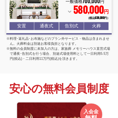
700
,
000
一般価格
円
580
000
,
円
（税込638
,
000円）
安置
通夜式
告別式
火葬
※料理･返礼品･お布施などのプラン外サービス・物品は含まれませ
ん。火葬料金は別途お客様負担となります。
※無料の会員制度に未加入の方は、家族葬 メモリーハウス直営式場
で通夜･告別式を行う場合、別途式場使用料として一日利用5.5万
円(税込)・二日利用11万円(税込)を頂きます。
安心の無料会員制度
入会金
無料