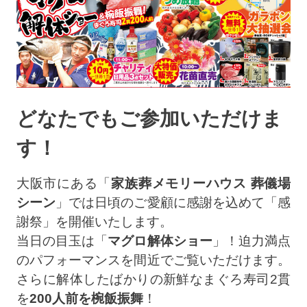
どなたでもご参加いただけま
す！
大阪市にある「
家族葬メモリーハウス 葬儀場
シーン
」では日頃のご愛顧に感謝を込めて「感
謝祭」を開催いたします。
当日の目玉は「
マグロ解体ショー
」！迫力満点
のパフォーマンスを間近でご覧いただけます。
さらに解体したばかりの新鮮なまぐろ寿司2貫
を
200人前を椀飯振舞
！