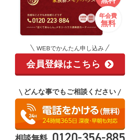
年会費
無料
WEBでかんたん申し込み
会員登録はこちら
どんな事でもご相談ください
-
-
0120
356
885
相談無料