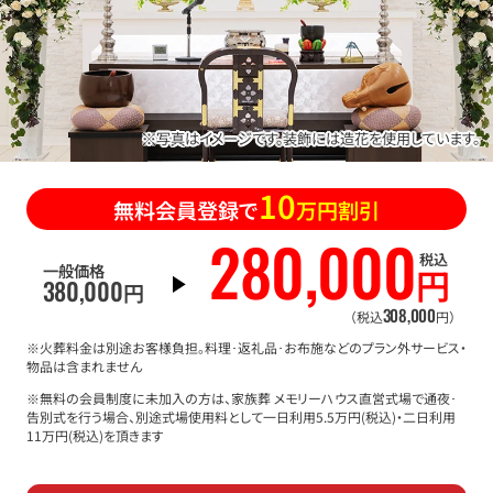
※写真はイメージです。装飾には造花を使用しています。
10
無料会員登録で
万円割引
280
,
000
税込
一般価格
円
380
,
000
円
308
,
000
（税込
円）
※火葬料金は別途お客様負担。料理･返礼品･お布施などのプラン外サービス・
物品は含まれません
※無料の会員制度に未加入の方は、家族葬 メモリーハウス直営式場で通夜･
告別式を行う場合、別途式場使用料として一日利用5.5万円(税込)・二日利用
11万円(税込)を頂きます