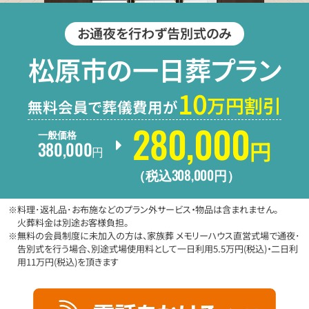
お通夜を行わず告別式のみ
松原市の一日葬プラン
10
万円割引
無料会員で葬儀費用が
280
,
000
一般価格
円
380
,
000
円
308
,
000
（税込
円
）
※料理･返礼品･お布施などのプラン外サービス・物品は含まれません。
火葬料金は別途お客様負担。
※無料の会員制度に未加入の方は、家族葬 メモリーハウス直営式場で通夜･
告別式を行う場合、別途式場使用料として一日利用5.5万円(税込)・二日利
用11万円(税込)を頂きます