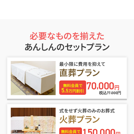
必要なものを揃えた
あんしんのセットプラン
最小限に費用を抑えて
直葬プラン
70
000
,
無料会員で
円
5.
5
万円割引
税込
円
77
000
,
式をせず火葬のみのお葬式
火葬プラン
150
000
,
無料会員で