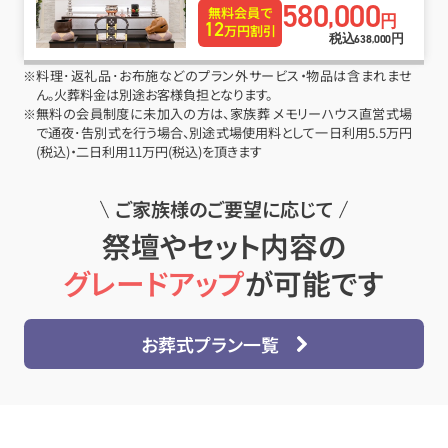
580
000
,
無料会員で
円
12
万円割引
税込
円
638
000
,
※料理･返礼品･お布施などのプラン外サービス・物品は含まれませ
ん。火葬料金は別途お客様負担となります。
※無料の会員制度に未加入の方は、家族葬 メモリーハウス直営式場
で通夜･告別式を行う場合、別途式場使用料として一日利用5.5万円
(税込)・二日利用11万円(税込)を頂きます
ご家族様のご要望に応じて
祭壇やセット内容の
グレードアップ
が可能です
お葬式プラン一覧