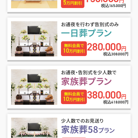
円
5
万円割引
税込
円
165
000
,
お通夜を行わず告別式のみ
一日葬プラン
280
000
,
無料会員で
円
10
万円割引
税込
円
308
000
,
お通夜・告別式を少人数で
家族葬プラン
380
000
,
無料会員で
円
10
万円割引
税込
円
418
000
,
少人数でのお見送り
家族葬58
プラン