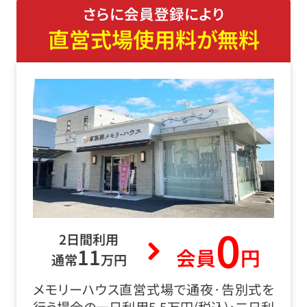
さらに会員登録により
直営式場使用料が無料
0
2日間利用
11
会員
円
通常
万円
メモリーハウス直営式場で通夜･告別式を