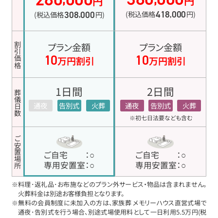
円
円
418
000
308
000
(税込価格
円)
(税込価格
円)
,
,
プラン金額
プラン金額
割引価格
10
10
万円割引
万円割引
1日間
2日間
葬儀日数
通夜
告別式
火葬
通夜
告別式
火葬
※初七日法要なども含む
ご安置場所
ご自宅
：○
ご自宅
：○
専用安置室
：○
専用安置室
：○
※料理･返礼品･お布施などのプラン外サービス・物品は含まれません。
火葬料金は別途お客様負担となります。
※無料の会員制度に未加入の方は、家族葬 メモリーハウス直営式場で
通夜･告別式を行う場合、別途式場使用料として一日利用5.5万円(税