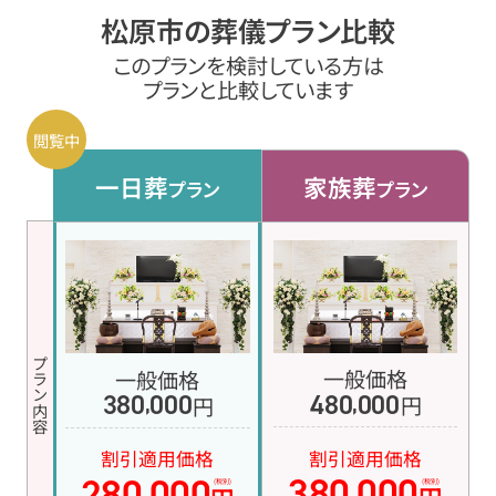
松原市の葬儀プラン比較
このプランを検討している方は
プランと比較しています
一日葬
家族葬
プラン
プラン
プラン内容
一般価格
一般価格
480
000
380
000
円
,
円
,
割引適用価格
割引適用価格
380
000
280
000
,
,
(税別)
(税別)