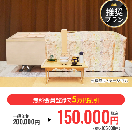
※写真はイメージです。
5
無料会員登録で
万円割引
150
000
,
税込
一般価格
円
200
000
,
円
165
000
,
（税込
円）