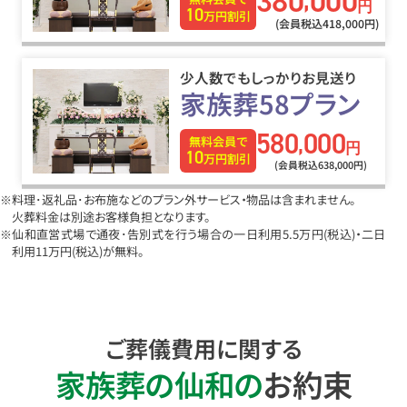
380
000
,
円
10
万円割引
(会員税込418
,
000円)
少人数でもしっかりお見送り
家族葬58プラン
580
000
,
無料会員で
円
10
万円割引
(会員税込638
,
000円)
※料理･返礼品･お布施などのプラン外サービス・物品は含まれません。
火葬料金は別途お客様負担となります。
※仙和直営式場で通夜･告別式を行う場合の一日利用5.5万円
(税込)
・二日
利用11万円
(税込)
が無料。
ご葬儀費用に関する
家族葬の仙和の
お約束