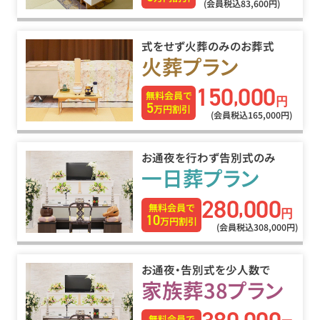
(会員税込83
,
600円)
式をせず火葬のみのお葬式
火葬プラン
150
000
,
無料会員で
円
5
万円割引
(会員税込165
,
000円)
お通夜を行わず告別式のみ
一日葬プラン
280
000
,
無料会員で
円
10
万円割引
(会員税込308
,
000円)
お通夜・告別式を少人数で
家族葬38プラン
無料会員で