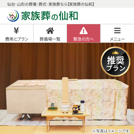
仙台･山形の葬儀･葬式･家族葬なら【家族葬の仙和】
費用とプラン
葬儀場一覧
緊急の方へ
メニュー
※写真はイメージです。