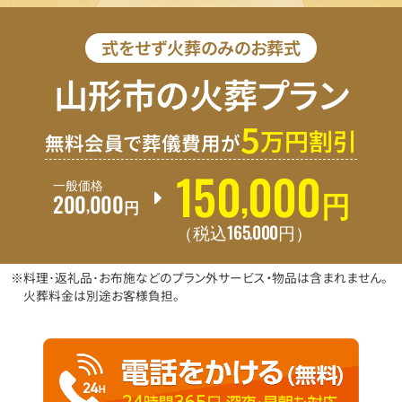
式をせず火葬のみのお葬式
山形市の火葬プラン
5
万円割引
無料会員で葬儀費用が
150
000
,
一般価格
200
000
,
円
円
165
000
,
（税込
円
）
※料理･返礼品･お布施などのプラン外サービス・物品は含まれません。
火葬料金は別途お客様負担。