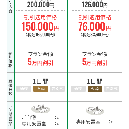
プラン内容
200
000
126
000
,
,
円
円
割引適用価格
割引適用価格
150
000
76
000
,
,
円
円
165
000
円
83
600
円
（税込
）
（税込
）
,
,
プラン金額
プラン金額
割引価格
5
5
万円割引
万円割引
1日間
1日間
葬儀日数
通夜
火葬
告別式
通夜
火葬
告別式
ご安置場所
ご自宅
：○
専用安置室
：○
専用安置室
：○