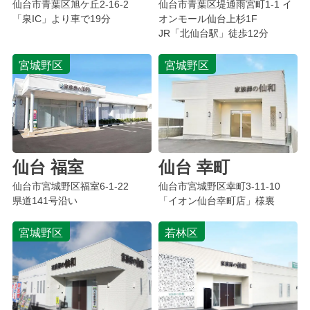
仙台市青葉区
旭ケ丘
2-16-2
仙台市青葉区堤通雨宮町1-1 イ
「泉IC」より車で19分
オンモール仙台上杉1F
JR「北仙台駅」徒歩12分
宮城野区
宮城野区
仙台 福室
仙台 幸町
仙台市宮城野区
福室
6-1-22
仙台市宮城野区
幸町
3-11-10
県道141号沿い
「イオン仙台幸町店」様裏
宮城野区
若林区