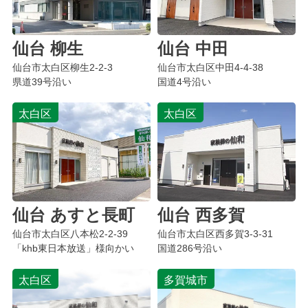
仙台 柳生
仙台 中田
仙台市太白区
柳生
2-2-3
仙台市太白区
中田
4-4-38
県道39号沿い
国道4号沿い
太白区
太白区
仙台 あすと長町
仙台 西多賀
仙台市太白区
八本松
2-2-39
仙台市太白区
西多賀
3-3-31
「khb東日本放送」様向かい
国道286号沿い
太白区
多賀城市