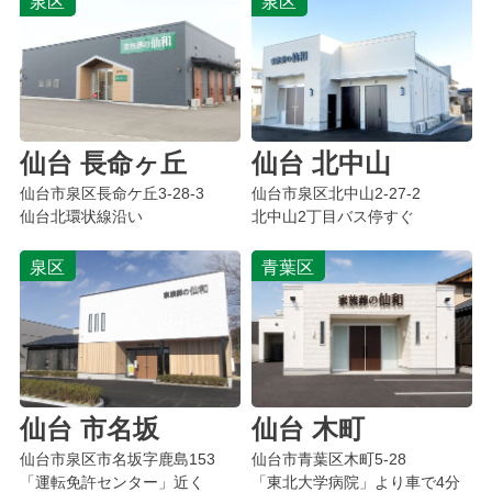
泉区
泉区
仙台 長命ヶ丘
仙台 北中山
仙台市泉区
長命ケ丘
3-28-3
仙台市
泉区北中山
2-27-2
仙台北環状線沿い
北中山2丁目バス停すぐ
泉区
青葉区
仙台 市名坂
仙台 木町
仙台市
泉区市名坂字鹿島
153
仙台市青葉区木町5-28
「運転免許センター」近く
「東北大学病院」より車で4分