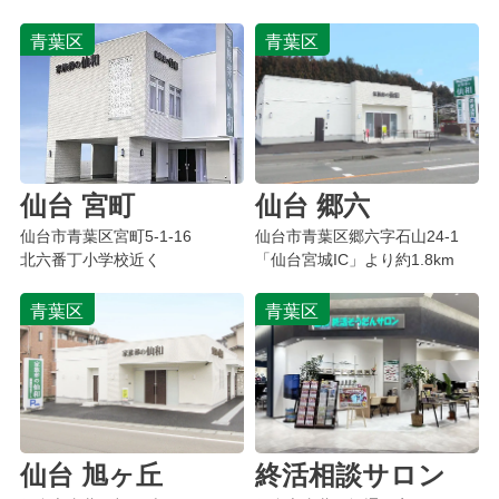
青葉区
青葉区
仙台 宮町
仙台 郷六
仙台市青葉区
宮町
5-1-16
仙台市青葉区
郷六字石山
24-1
北六番丁小学校近く
「仙台宮城IC」より約1.8km
青葉区
青葉区
仙台 旭ヶ丘
終活相談サロン