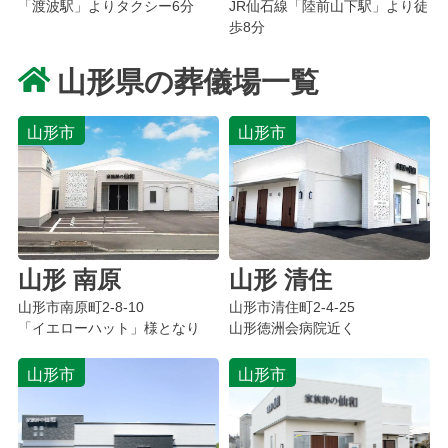
「渡波駅」よりタクシー6分
JR仙石線「陸前山下駅」より徒
歩8分
山形県の葬儀場一覧
山形市
山形市
山形 南原
山形 清住
山形市南原町2-8-10
山形市清住町2-4-25
「イエローハット」様となり
山形徳洲会病院近く
山形市
山形市