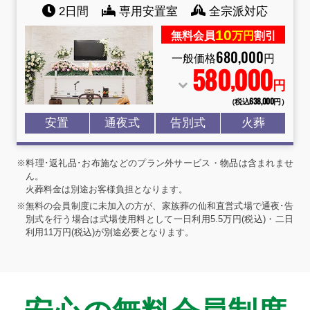
2日間
専用安置室
全宗派対応
10
無料会員
万円
割引
680
,
000
一般価格
円
580
000
,
円
（税込638
,
000円）
安置
通夜式
告別式
火葬
※料理･返礼品･お布施などのプラン外サービス・物品は含まれませ
ん。
火葬料金は別途お客様負担となります。
※無料の会員制度に未加入の方が、家族葬の仙和直営式場で通夜･告
別式を行う場合は式場使用料として一日利用5.5万円(税込)・二日
利用11万円(税込)が別途必要となります。