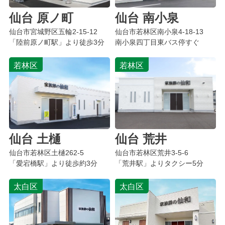
仙台 原ノ町
仙台 南小泉
仙台市宮城野区
五輪
2-15-12
仙台市若林区
南小泉
4-18-13
「陸前原ノ町駅」より徒歩3分
南小泉四丁目東バス停すぐ
若林区
若林区
仙台 土樋
仙台 荒井
仙台市若林区
土樋
262-5
仙台市若林区荒井3-5-6
「愛宕橋駅」より徒歩約3分
「荒井駅」よりタクシー5分
太白区
太白区