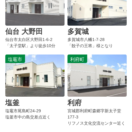
仙台 大野田
多賀城
仙台市太白区大野田1-6-2
多賀城市八幡1-7-28
「太子堂駅」より徒歩10分
「餃子の王将」様となり
塩竈市
利府町
塩釜
利府
塩竈市尾島町
24-29
宮城郡利府町森郷字新太子堂
塩釜市中の島交差点近く
177-3
リフノス文化交流センター近く