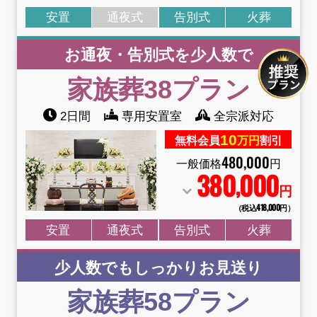
安置
通夜式
告別式
火葬
お通夜・告別式を少人数で
家族葬38
プラン
2日間
専用安置室
全宗派対応
10
無料会員
万円
割引
480
,
000
一般価格
円
380
000
,
円
（税込418
,
000円）
安置
通夜式
告別式
火葬
少人数でもしっかりお見送り
家族葬58
プラン