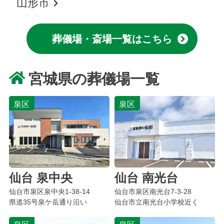
山形市
葬儀場・斎場一覧はこちら
宮城県の葬儀場一覧
泉区
泉区
仙台 泉中央
仙台 南光台
仙台市泉区
泉中央
1-38-14
仙台市泉区
南光台
7-3-28
県道35号泉ケ岳通り沿い
仙台市立南光台小学校近く