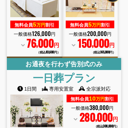
5
5
無料会員
万円
割引
無料会員
万円
割引
126
,
000
200
,
000
一般価格
円
一般価格
円
76
000
150
000
,
,
円
円
（税込83
,
600円）
（税込165
,
000円）
お通夜を行わず告別式のみ
一日葬
プラン
1日間
専用安置室
全宗派対応
10
無料会員
万円
割引
380
,
000
一般価格
円
280
000
,
円
（税込308
,
000円）