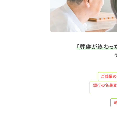
「葬儀が終わっ
ご葬儀の
銀行の名義