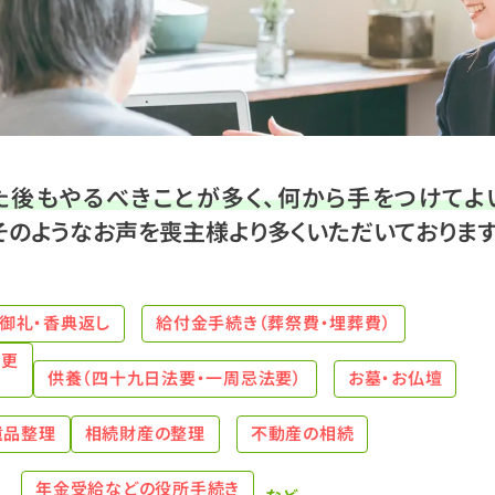
た後もやるべきことが多く、何から手をつけてよ
そのようなお声を喪主様より多くいただいております
御礼・香典返し
給付金手続き（葬祭費・埋葬費）
変更
供養（四十九日法要・一周忌法要）
お墓・お仏壇
遺品整理
相続財産の整理
不動産の相続
年金受給などの役所手続き