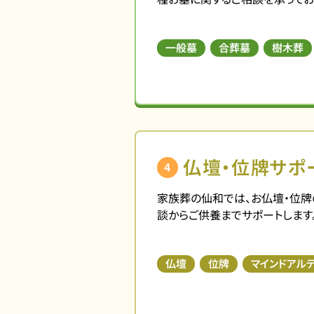
一般墓
合葬墓
樹木葬
仏壇・位牌サポ
4
家族葬の仙和では、お仏壇・位牌
談からご供養までサポートします
仏壇
位牌
マインドアル