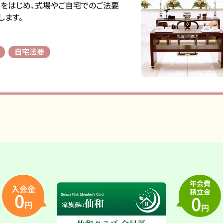
意をはじめ、式場やご自宅でのご法要
します。
自宅法要
年会費
入会金
積立金
0
0
円
円