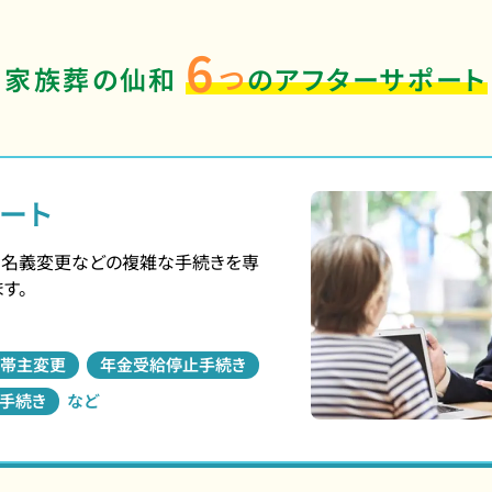
6
家族葬の仙和
つ
のアフターサポート
ート
、名義変更などの複雑な手続きを専
す。
帯主変更
年金受給停止手続き
手続き
など