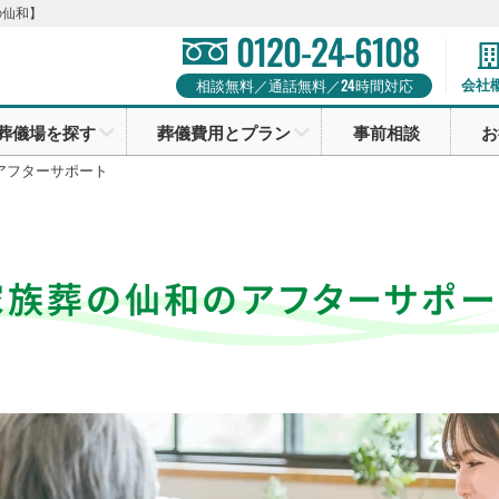
の仙和】
0120-24-6108
24
会社
相談無料／通話無料／
時間対応
葬儀場を探す
葬儀費用とプラン
事前相談
お
アフターサポート
家族葬の仙和のアフターサポー