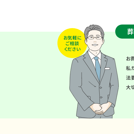
葬
お気軽に
ご相談
ください
お
私
法
大