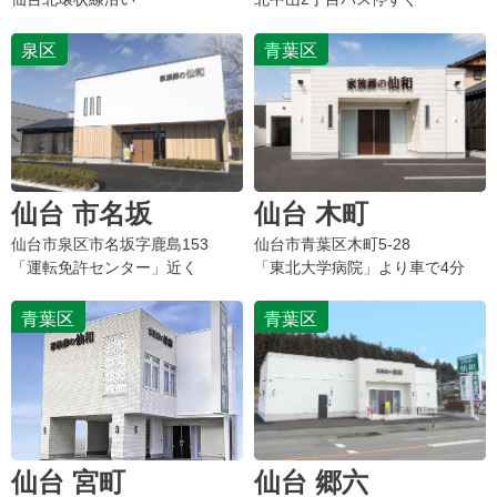
泉区
青葉区
仙台 市名坂
仙台 木町
仙台市
泉区市名坂字鹿島
153
仙台市青葉区木町5-28
「運転免許センター」近く
「東北大学病院」より車で4分
青葉区
青葉区
仙台 宮町
仙台 郷六