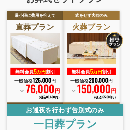
最小限に費用を抑えて
式をせず火葬のみ
直葬
プラン
火葬
プラン
5
5
無料会員
万円
割引
無料会員
万円
割引
126
000
200
000
,
,
一般価格
円
一般価格
円
76
000
150
000
,
,
円
円
（税込83
,
600円）
（税込165
,
000円）
お通夜を行わず告別式のみ
一日葬
プラン