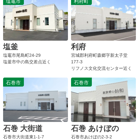
塩竈市
利府町
塩釜
利府
塩竈市尾島町
24-29
宮城郡利府町森郷字新太子堂
塩釜市中の島交差点近く
177-3
リフノス文化交流センター近く
石巻市
石巻市
石巻 大街道
石巻 あけぼの
石巻市大街道東1-1-7
石巻市あけぼの2-3-2