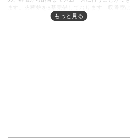
ます。火葬炉を5基完備しております。収骨室は
ないため、収骨はお別れをした炉前ホールで行い
もっと見る
ます。待合室も4室ございますので、待ち時間に
お食事をとるなど、ゆっくりとお過ごしいただけ
ます。
※市民料金の対象は
石巻市
に住民登録がある方です。それ以外
の方の料金は市民の方と異なりますのでご注意ください。