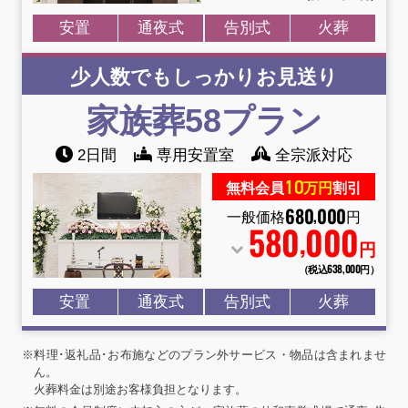
安置
通夜式
告別式
火葬
少人数でもしっかりお見送り
家族葬58
プラン
2日間
専用安置室
全宗派対応
10
無料会員
万円
割引
680
000
,
一般価格
円
580
000
,
円
（税込638
,
000円）
安置
通夜式
告別式
火葬
※料理･返礼品･お布施などのプラン外サービス・物品は含まれませ
ん。
火葬料金は別途お客様負担となります。