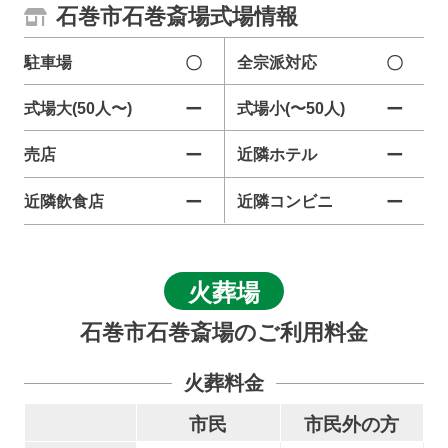
石巻市石巻斎場式場情報
駐車場
〇
全宗派対応
〇
式場大(50人〜)
ー
式場小(〜50人)
ー
売店
ー
近隣ホテル
ー
近隣飲食店
ー
近隣コンビニ
ー
火葬場
石巻市石巻斎場のご利用料金
火葬料金
市民
市民外の方