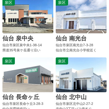
泉区
泉区
仙台 泉中央
仙台 南光台
仙台市泉区
泉中央
1-38-14
仙台市泉区
南光台
7-3-28
県道35号泉ケ岳通り沿い
仙台市立南光台小学校近く
泉区
泉区
仙台 長命ヶ丘
仙台 北中山
仙台市泉区
長命ケ丘
3-28-3
仙台市
泉区北中山
2-27-2
仙台北環状線沿い
北中山2丁目バス停すぐ