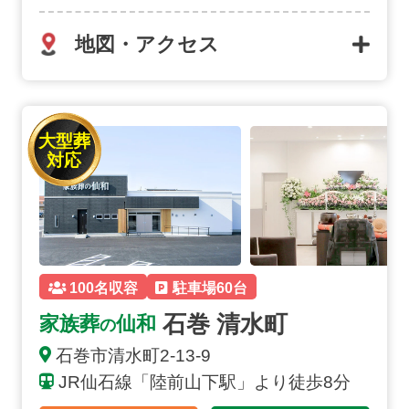
地図・アクセス
石巻 清水町の詳細へ
大型葬
対応
100名収容
駐車場60台
石巻 清水町
家族葬
仙和
の
石巻市清水町2-13-9
JR仙石線「陸前山下駅」より徒歩8分