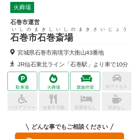
火葬場
石巻市運営
いしのまきしいしのまきさいじょう
石巻市石巻斎場
宮城県石巻市南境字大衡山43番地
JR仙石東北ライン「石巻駅」より車で10分
好アクセス
駐車場
火葬場
親族控室
バリアフリー
会食不可能
安置室なし
売店なし
どんな事でもご相談ください