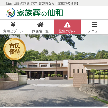
仙台･山形の葬儀･葬式･家族葬なら【家族葬の仙和】
費用とプラン
葬儀場一覧
緊急の方へ
メニュー
市民
優待