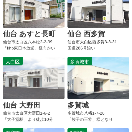
仙台 あすと長町
仙台 西多賀
仙台市太白区
八本松
2-2-39
仙台市太白区
西多賀
3-3-31
「khb東日本放送」様向かい
国道286号沿い
太白区
多賀城市
仙台 大野田
多賀城
仙台市太白区大野田1-6-2
多賀城市八幡1-7-28
「太子堂駅」より徒歩10分
「餃子の王将」様となり