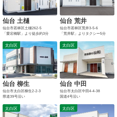
仙台 土樋
仙台 荒井
仙台市若林区
土樋
262-5
仙台市若林区荒井3-5-6
「愛宕橋駅」より徒歩約3分
「荒井駅」よりタクシー5分
太白区
太白区
仙台 柳生
仙台 中田
仙台市太白区
柳生
2-2-3
仙台市太白区
中田
4-4-38
県道39号沿い
国道4号沿い
太白区
太白区