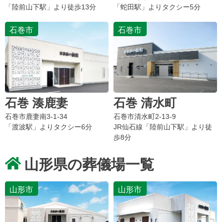
「陸前山下駅」より徒歩13分
「蛇田駅」よりタクシー5分
石巻市
石巻市
石巻 湊鹿妻
石巻 清水町
石巻市鹿妻南3-1-34
石巻市清水町2-13-9
「渡波駅」よりタクシー6分
JR仙石線「陸前山下駅」より徒
歩8分
山形県の葬儀場一覧
山形市
山形市
お得な会員価格!