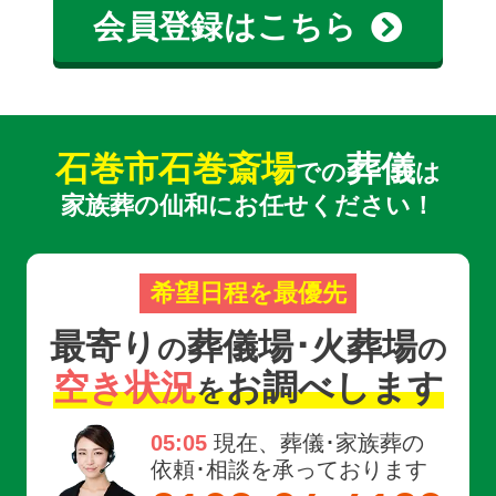
会員登録はこちら
石巻市石巻斎場
葬儀
での
は
家族葬の仙和にお任せください！
希望日程を最優先
最寄り
葬儀場･火葬場
の
の
空き状況
お調べします
を
05:05
現在、葬儀･家族葬の
依頼･相談を承っております