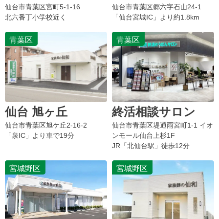
仙台市青葉区
宮町
5-1-16
仙台市青葉区
郷六字石山
24-1
北六番丁小学校近く
「仙台宮城IC」より約1.8km
青葉区
青葉区
仙台 旭ヶ丘
終活相談サロン
仙台市青葉区
旭ケ丘
2-16-2
仙台市青葉区堤通雨宮町1-1 イオ
「泉IC」より車で19分
ンモール仙台上杉1F
JR「北仙台駅」徒歩12分
宮城野区
宮城野区