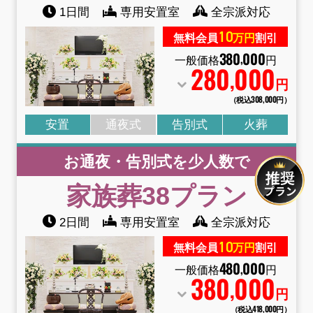
1日間
専用安置室
全宗派対応
10
無料会員
万円
割引
380
000
,
一般価格
円
280
000
,
円
（税込308
,
000円）
安置
通夜式
告別式
火葬
お通夜・告別式を少人数で
家族葬38
プラン
2日間
専用安置室
全宗派対応
10
無料会員
万円
割引
480
000
,
一般価格
円
380
000
,
円
（税込418
,
000円）