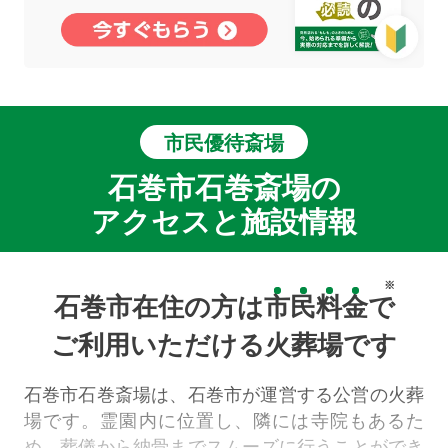
市民優待斎場
石巻市石巻斎場の
アクセスと施設情報
※
石巻市在住の方は
市
民
料
金
で
ご利用いただける火葬場です
石巻市石巻斎場は、石巻市が運営する公営の火葬
場です。霊園内に位置し、隣には寺院もあるた
め、葬儀から納骨までスムーズに行うことができ