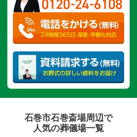
-
-
0120
24
6108
石巻市石巻斎場周辺で
人気の葬儀場一覧