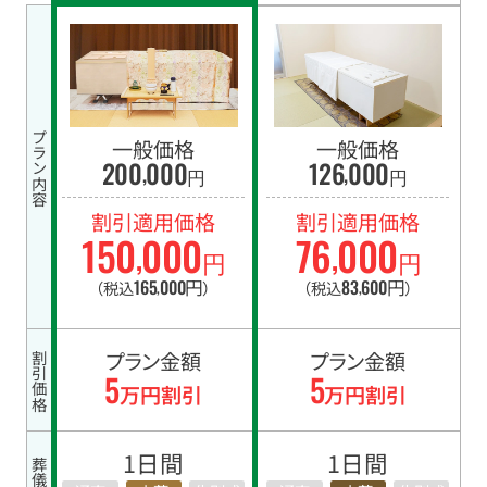
プラン内容
一般価格
一般価格
200
000
126
000
,
,
円
円
割引適用価格
割引適用価格
150
000
76
000
,
,
円
円
165
000
円
83
600
円
（税込
）
（税込
）
,
,
プラン金額
プラン金額
割引価格
5
5
万円割引
万円割引
1日間
1日間
葬儀日数