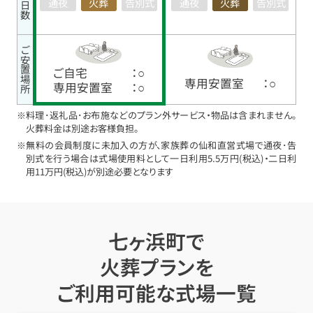
通夜
火葬
告別式
通夜
火葬
告別式
ご安置場所
ご自宅
：○
専用安置室
：○
専用安置室
：○
※料理･返礼品･お布施などのプラン外サービス・物品は含まれません。
火葬料金は別途お客様負担。
※無料の会員制度に未加入の方が、家族葬の仙和直営式場で通夜･告
別式を行う場合は式場使用料として一日利用5.5万円(税込)・二日利
用11万円(税込)が別途必要となります
七ヶ浜町で
火葬プランを
ご利用可能な式場一覧