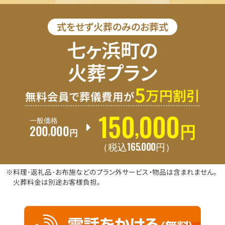
式をせず火葬のみのお葬式
七ヶ浜町の
火葬プラン
5
万円割引
無料会員で葬儀費用が
150
000
,
一般価格
200
000
,
円
円
165
000
,
（税込
円
）
※料理･返礼品･お布施などのプラン外サービス・物品は含まれません。
火葬料金は別途お客様負担。