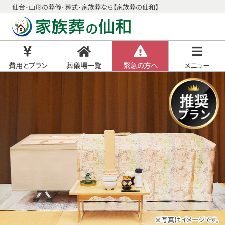
仙台･山形の葬儀･葬式･家族葬なら【家族葬の仙和】
費用とプラン
葬儀場一覧
緊急の方へ
メニュー
※写真はイメージです。