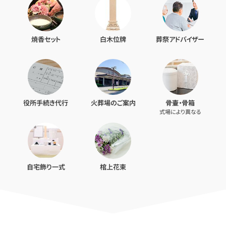
焼香セット
白木位牌
葬祭アドバイザー
役所手続き代行
火葬場のご案内
骨壷・骨箱
式場により異なる
自宅飾り一式
棺上花束