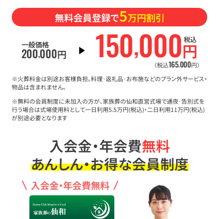
5
無料会員登録で
万円割引
150
000
,
税込
一般価格
円
200
000
,
円
165
000
,
（税込
円）
※火葬料金は別途お客様負担。料理･返礼品･お布施などのプラン外サービス・
物品は含まれません。
※無料の会員制度に未加入の方が、家族葬の仙和直営式場で通夜･告別式を
行う場合は式場使用料として一日利用5.5万円(税込)・二日利用11万円(税込)
が別途必要となります
入会金・年会費
無料
あんしん・お得な会員制度
入会金・年会費無料