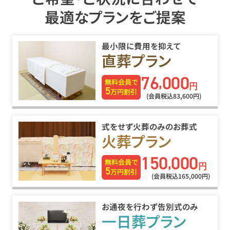
最適なプランをご提案
最小限に費用を抑えて
直葬プラン
76
000
,
無料会員で
円
5
万円割引
(会員税込83
,
600円)
式をせず火葬のみのお葬式
火葬プラン
150
000
,
無料会員で
円
5
万円割引
(会員税込165
,
000円)
お通夜を行わず告別式のみ
一日葬プラン