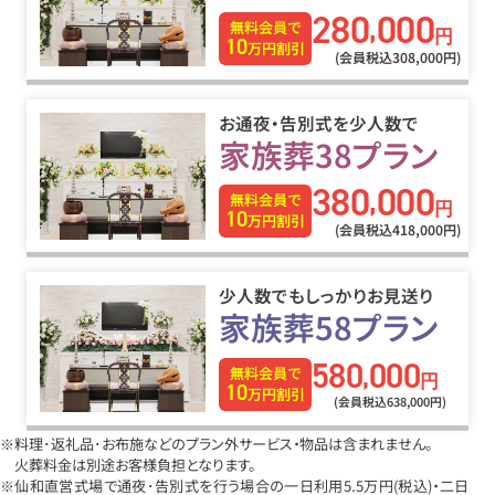
280
000
,
無料会員で
円
10
万円割引
(会員税込308
,
000円)
お通夜・告別式を少人数で
家族葬38プラン
380
000
,
無料会員で
円
10
万円割引
(会員税込418
,
000円)
少人数でもしっかりお見送り
家族葬58プラン
580
000
,
無料会員で
円
10
万円割引
(会員税込638
,
000円)
※料理･返礼品･お布施などのプラン外サービス・物品は含まれません。
火葬料金は別途お客様負担となります。
※仙和直営式場で通夜･告別式を行う場合の一日利用5.5万円
(税込)
・二日