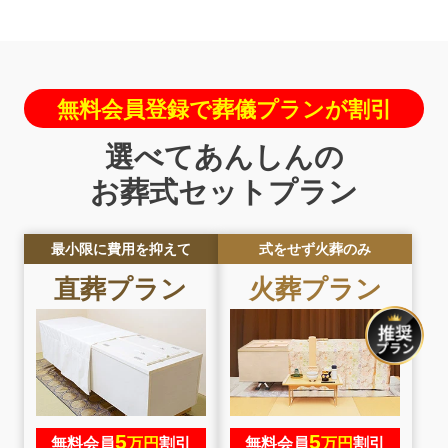
無料会員登録で葬儀プランが割引
選べてあんしんの
お葬式セットプラン
最小限に費用を抑えて
式をせず火葬のみ
直葬
プラン
火葬
プラン
5
5
無料会員
万円
割引
無料会員
万円
割引