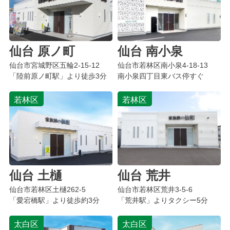
仙台 原ノ町
仙台 南小泉
仙台市宮城野区
五輪
2-15-12
仙台市若林区
南小泉
4-18-13
「陸前原ノ町駅」より徒歩3分
南小泉四丁目東バス停すぐ
若林区
若林区
仙台 土樋
仙台 荒井
仙台市若林区
土樋
262-5
仙台市若林区荒井3-5-6
「愛宕橋駅」より徒歩約3分
「荒井駅」よりタクシー5分
太白区
太白区