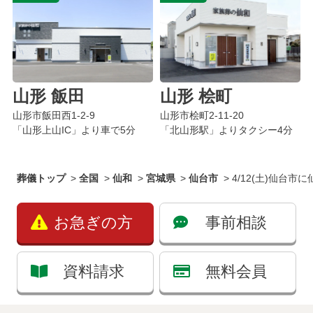
山形 飯田
山形 桧町
山形市飯田西1-2-9
山形市桧町2-11-20
「山形上山IC」より車で5分
「北山形駅」よりタクシー4分
葬儀トップ
>
全国
>
仙和
>
宮城県
>
仙台市
>
4/12(土)仙台
お急ぎの方
事前相談
資料請求
無料会員