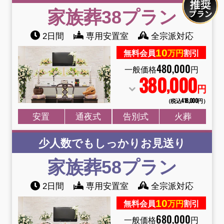
家族葬38
プラン
2日間
専用安置室
全宗派対応
10
無料会員
万円
割引
480
,
000
一般価格
円
380
000
,
円
（税込418
,
000円）
安置
通夜式
告別式
火葬
少人数でもしっかりお見送り
家族葬58
プラン
2日間
専用安置室
全宗派対応
10
無料会員
万円
割引
680
,
000
一般価格
円