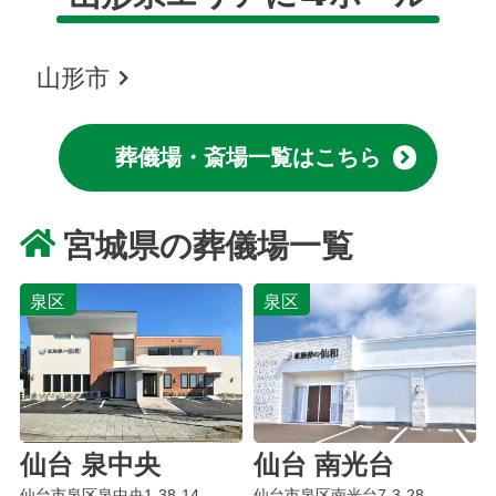
山形市
葬儀場・斎場一覧はこちら
宮城県の葬儀場一覧
泉区
泉区
仙台 泉中央
仙台 南光台
仙台市泉区
泉中央
1-38-14
仙台市泉区
南光台
7-3-28