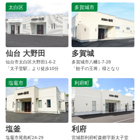
太白区
多賀城市
仙台 大野田
多賀城
仙台市太白区大野田1-6-2
多賀城市八幡1-7-28
「太子堂駅」より徒歩10分
「餃子の王将」様となり
塩竈市
利府町
塩釜
利府
塩竈市尾島町
24-29
宮城郡利府町森郷字新太子堂