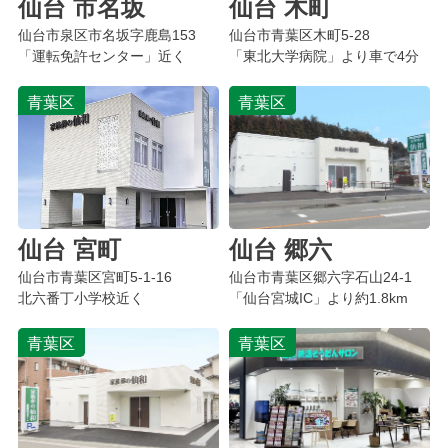
仙台 市名坂
仙台 木町
仙台市
泉区市名坂字鹿島
153
仙台市青葉区木町5-28
「運転免許センター」近く
「東北大学病院」より車で4分
青葉区
青葉区
仙台 宮町
仙台 郷六
仙台市青葉区
宮町
5-1-16
仙台市青葉区
郷六字石山
24-1
北六番丁小学校近く
「仙台宮城IC」より約1.8km
青葉区
青葉区