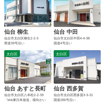
仙台 柳生
仙台 中田
仙台市太白区
柳生
2-2-3
仙台市太白区
中田
4-4-38
県道39号沿い
国道4号沿い
太白区
太白区
仙台 あすと長町
仙台 西多賀
仙台市太白区
八本松
2-2-39
仙台市太白区
西多賀
3-3-31
「khb東日本放送」様向かい
国道286号沿い