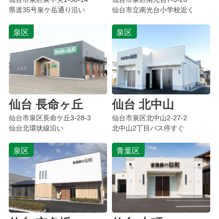
県道35号泉ケ岳通り沿い
仙台市立南光台小学校近く
泉区
泉区
仙台 長命ヶ丘
仙台 北中山
仙台市泉区
長命ケ丘
3-28-3
仙台市
泉区北中山
2-27-2
仙台北環状線沿い
北中山2丁目バス停すぐ
泉区
青葉区