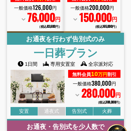
126
,
000
200
,
000
一般価格
円
一般価格
円
76
000
150
000
,
,
円
円
（税込83
,
600円）
（税込165
,
000円）
お通夜を行わず告別式のみ
一日葬
プラン
1日間
専用安置室
全宗派対応
10
無料会員
万円
割引
380
,
000
一般価格
円
280
000
,
円
（税込308
,
000円）
安置
通夜式
告別式
火葬
お通夜・告別式を少人数で