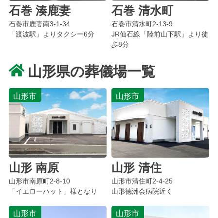
石巻 湊鹿妻
石巻 清水町
石巻市鹿妻南3-1-34
石巻市清水町2-13-9
「渡波駅」よりタクシー6分
JR仙石線「陸前山下駅」より徒
歩8分
山形県の葬儀場一覧
山形市
山形市
山形 南原
山形 清住
山形市南原町2-8-10
山形市清住町2-4-25
「イエローハット」様となり
山形徳洲会病院近く
山形市
山形市