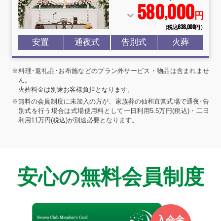
580
000
,
円
（税込638
,
000円）
安置
通夜式
告別式
火葬
※料理･返礼品･お布施などのプラン外サービス・物品は含まれませ
ん。
火葬料金は別途お客様負担となります。
※無料の会員制度に未加入の方が、家族葬の仙和直営式場で通夜･告
別式を行う場合は式場使用料として一日利用5.5万円(税込)・二日
利用11万円(税込)が別途必要となります。
安心の無料会員制度
入会金