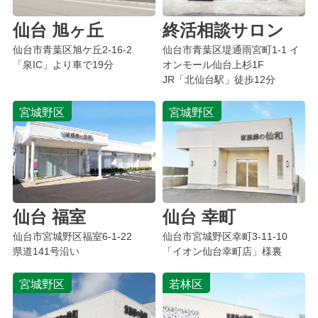
仙台 旭ヶ丘
終活相談サロン
仙台市青葉区
旭ケ丘
2-16-2
仙台市青葉区堤通雨宮町1-1 イ
「泉IC」より車で19分
オンモール仙台上杉1F
JR「北仙台駅」徒歩12分
宮城野区
宮城野区
仙台 福室
仙台 幸町
仙台市宮城野区
福室
6-1-22
仙台市宮城野区
幸町
3-11-10
県道141号沿い
「イオン仙台幸町店」様裏
宮城野区
若林区