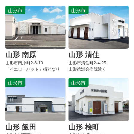
山形市
山形市
山形 南原
山形 清住
山形市南原町2-8-10
山形市清住町2-4-25
「イエローハット」様となり
山形徳洲会病院近く
山形市
山形市
山形 飯田
山形 桧町