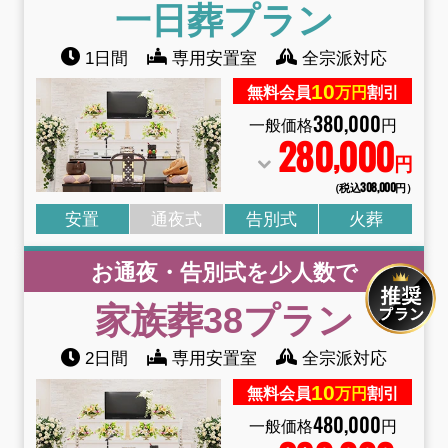
一日葬
プラン
1日間
専用安置室
全宗派対応
10
無料会員
万円
割引
380
,
000
一般価格
円
280
000
,
円
（税込308
,
000円）
安置
通夜式
告別式
火葬
お通夜・告別式を少人数で
家族葬38
プラン
2日間
専用安置室
全宗派対応
10
無料会員
万円
割引
480
,
000
一般価格
円