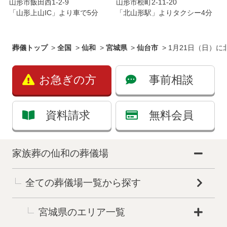
山形市飯田西1-2-9
山形市桧町2-11-20
「山形上山IC」より車で5分
「北山形駅」よりタクシー4分
葬儀トップ
>
全国
>
仙和
>
宮城県
>
仙台市
>
1月21日（日）
お急ぎの方
事前相談
資料請求
無料会員
家族葬の仙和の葬儀場
全ての葬儀場一覧から探す
お得な会員価格!
宮城県のエリア一覧