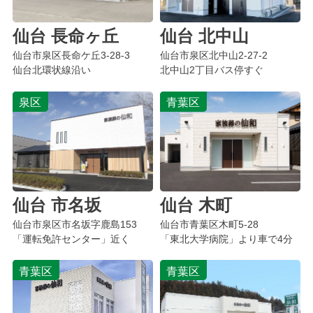
仙台 長命ヶ丘
仙台 北中山
仙台市泉区
長命ケ丘
3-28-3
仙台市
泉区北中山
2-27-2
仙台北環状線沿い
北中山2丁目バス停すぐ
泉区
青葉区
仙台 市名坂
仙台 木町
仙台市
泉区市名坂字鹿島
153
仙台市青葉区木町5-28
「運転免許センター」近く
「東北大学病院」より車で4分
青葉区
青葉区