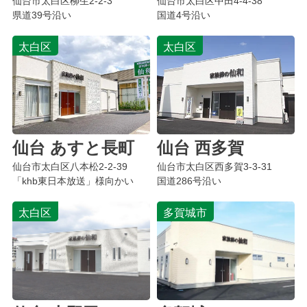
仙台市太白区
柳生
2-2-3
仙台市太白区
中田
4-4-38
県道39号沿い
国道4号沿い
太白区
太白区
仙台 あすと長町
仙台 西多賀
仙台市太白区
八本松
2-2-39
仙台市太白区
西多賀
3-3-31
「khb東日本放送」様向かい
国道286号沿い
太白区
多賀城市