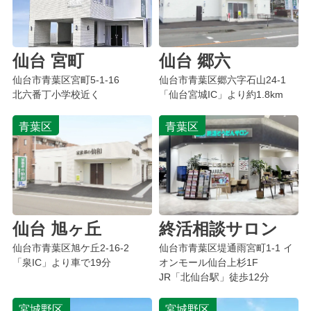
仙台 宮町
仙台 郷六
仙台市青葉区
宮町
5-1-16
仙台市青葉区
郷六字石山
24-1
北六番丁小学校近く
「仙台宮城IC」より約1.8km
青葉区
青葉区
仙台 旭ヶ丘
終活相談サロン
仙台市青葉区
旭ケ丘
2-16-2
仙台市青葉区堤通雨宮町1-1 イ
「泉IC」より車で19分
オンモール仙台上杉1F
JR「北仙台駅」徒歩12分
宮城野区
宮城野区