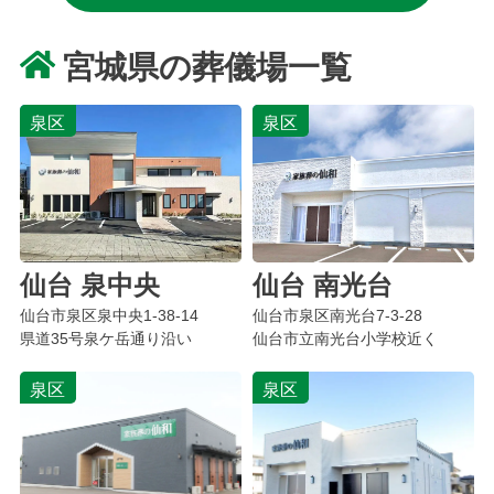
宮城県の葬儀場一覧
泉区
泉区
仙台 泉中央
仙台 南光台
仙台市泉区
泉中央
1-38-14
仙台市泉区
南光台
7-3-28
県道35号泉ケ岳通り沿い
仙台市立南光台小学校近く
泉区
泉区