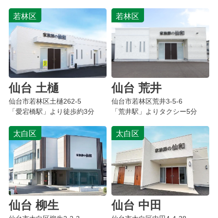
若林区
若林区
仙台 土樋
仙台 荒井
仙台市若林区
土樋
262-5
仙台市若林区荒井3-5-6
「愛宕橋駅」より徒歩約3分
「荒井駅」よりタクシー5分
太白区
太白区
仙台 柳生
仙台 中田