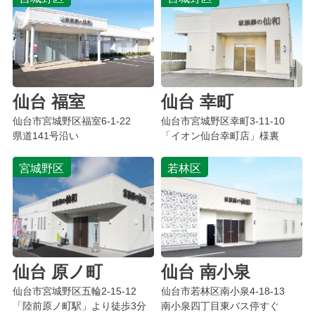
仙台 福室
仙台 幸町
仙台市宮城野区
福室
6-1-22
仙台市宮城野区
幸町
3-11-10
県道141号沿い
「イオン仙台幸町店」様裏
宮城野区
若林区
仙台 原ノ町
仙台 南小泉
仙台市宮城野区
五輪
2-15-12
仙台市若林区
南小泉
4-18-13
「陸前原ノ町駅」より徒歩3分
南小泉四丁目東バス停すぐ