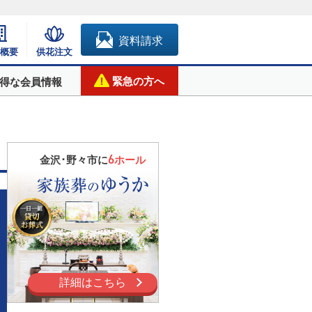
資料請求
概要
供花注文
緊急の方へ
得な会員情報
6
金沢･野々市に
ホール
詳細はこちら