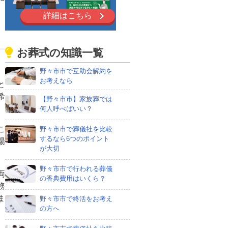
詳細はこちら
お葬式の知識一覧
野々市市で互助会解約を
お考えなら
と
希
【野々市市】家族葬では
何人呼べばいい？
こ
野々市市で葬儀社を比較
するなら6つのポイント
場
が大切
野々市市で行われる葬儀
両
の香典費用はいくら？
務
ま
野々市市で終活をお考え
の方へ