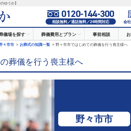
葬のゆうか】
0120-144-300
相談無料／通話無料／
24
時間対応
会社
葬儀場を探す
葬儀費用とプラン
事前相談
お
野々市市
>
お葬式の知識一覧
>
野々市市ではじめての葬儀を行う喪主様へ
ての葬儀を行う喪主様へ
野々市市