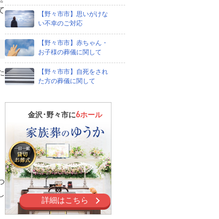
て
【野々市市】思いがけな
い不幸のご対応
【野々市市】赤ちゃん・
お子様の葬儀に関して
【野々市市】自死をされ
た
た方の葬儀に関して
6
金沢･野々市に
ホール
つ
し
詳細はこちら