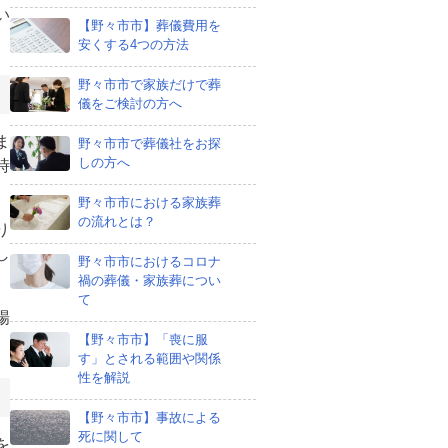
い
【野々市市】葬儀費用を
安くする4つの方法
野々市市で家族だけで葬
儀をご検討の方へ
ま
野々市市で葬儀社をお探
しの方へ
時
野々市市における家族葬
の流れとは？
り
し
野々市市におけるコロナ
禍の葬儀・家族葬につい
て
場
【野々市市】「喪に服
す」とされる範囲や関係
性を解説
【野々市市】事故による
死に関して
を