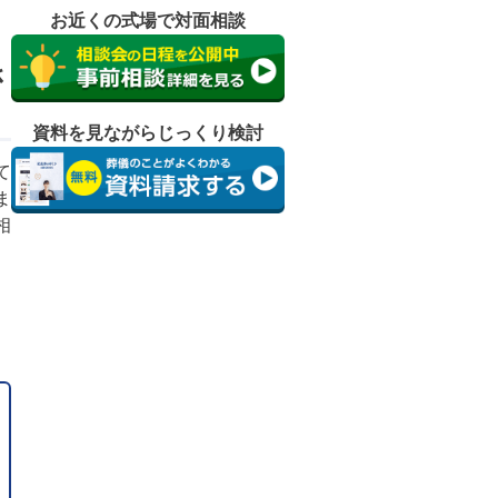
お近くの式場で対面相談
さ
資料を見ながらじっくり検討
て
ま
相