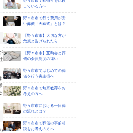
野々市市で葬儀社を比較
している方へ
野々市市で行う費用が安
い葬儀「火葬式」とは？
【野々市市】大切な方が
危篤と告げられたら
が
【野々市市】互助会と葬
儀の会員制度の違い
社
野々市市ではじめての葬
儀を行う喪主様へ
ま
希
野々市市で無宗教葬をお
ら
考えの方へ
野々市市における一日葬
の流れとは？
野々市市で葬儀の事前相
談をお考えの方へ
の