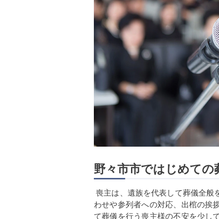
野々市市ではじめての
喪主は、遺族を代表して葬儀全般
わせや参列者への対応、出棺の挨
て葬儀を行う喪主様の不安を少し