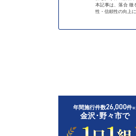
本記事は、落合 
性・信頼性の向上
26,000
年間施行件数
件
※
金沢･野々市で