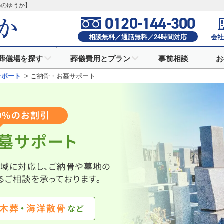
葬のゆうか】
0120-144-300
相談無料／通話無料／
24
時間対応
会社
葬儀場を探す
葬儀費用とプラン
事前相談
お
サポート
>
ご納骨・お墓サポート
0%のお割引
お墓サポート
地域に対応し、ご納骨や墓地の
るご相談を承っております。
木葬
海洋散骨