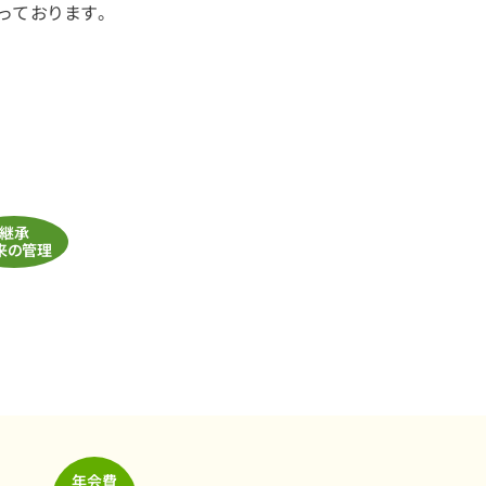
っております。
継承
来の管理
年会費