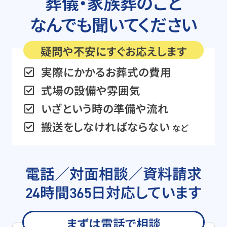
葬儀・家族葬のこと
なんでも聞いてください
疑問や不安に
すぐ
お応えします
実際にかかるお葬式の費用
式場の設備や雰囲気
いざという時の準備や流れ
搬送をしなければならない
など
電話／対面相談／資料請求
時間
日
対応しています
24
365
まずは電話で相談