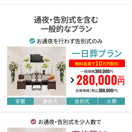
通夜・告別式を含む
一般的なプラン
お通夜を行わず告別式のみ
一日葬
プラン
10
無料会員で
万円割引
380
,
000
一般価格
円
280
,
000
税別
円
308
,
000
会員価格（税込
円）
安置
通夜式
告別式
火葬
お通夜・告別式を少人数で