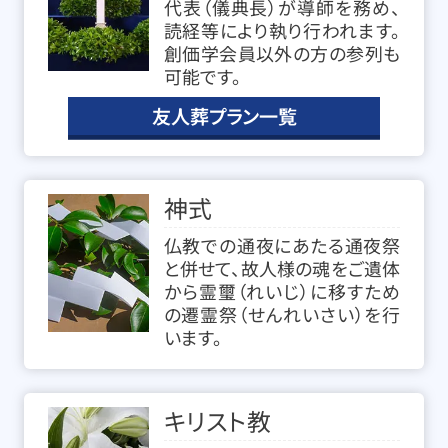
代表（儀典長）が導師を務め、
読経等により執り行われます。
創価学会員以外の方の参列も
可能です。
友人葬プラン一覧
神式
仏教での通夜にあたる通夜祭
と併せて、故人様の魂をご遺体
から霊璽（れいじ）に移すため
の遷霊祭（せんれいさい）を行
います。
キリスト教