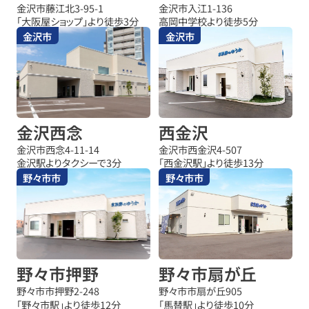
金沢市藤江北3-95-1
金沢市入江1-136
「大阪屋ショップ」より徒歩3分
高岡中学校より徒歩5分
金沢市
金沢市
金沢西念
西金沢
金沢市西念4-11-14
金沢市西金沢4-507
金沢駅よりタクシーで3分
「西金沢駅」より徒歩13分
野々市市
野々市市
野々市押野
野々市扇が丘
野々市市押野2-248
野々市市扇が丘905
「野々市駅」より徒歩12分
「馬替駅」より徒歩10分