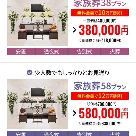
家族葬38
プラン
10
無料会員で
万円割引
480
,
000
一般価格
円
380
,
000
税別
円
418
,
000
会員価格（税込
円）
安置
通夜式
告別式
火葬
少人数でもしっかりとお見送り
家族葬58
プラン
12
無料会員で
万円割引
700
,
000
一般価格
円
580
,
000
税別
円
638
,
000
会員価格（税込
円）
安置
通夜式
告別式
火葬