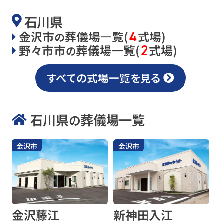
石川県
4
金沢市
葬儀場一覧(
式場)
の
2
野々市市
葬儀場一覧(
式場)
の
すべての式場一覧を見る
石川県
葬儀場一覧
の
金沢市
金沢市
金沢藤江
新神田入江