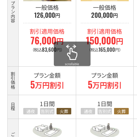
価
プラン内容
一般価格
一般価格
格・
円
円
126
,
000
200
,
000
日
程・
割引適用価格
割引適用価格
安
円
円
76
,
000
150
,
000
置・
83
,
600
165
,
000
（税込
円）
（税込
円）
お
す
scrollable
す
プラン金額
プラン金額
割引価格
め
万円割引
万円割引
5
5
比
較
1日間
1日間
日程
表
通夜
告別式
火葬
通夜
告別式
火葬