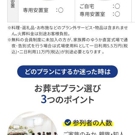
ご安置
ご自宅
：◯
専用安置室
：◯
専用安置室
：◯
※料理･返礼品･お布施などのプラン外サービス・物品は含まれませ
ん。火葬料金は別途お客様負担。
※無料の会員制度に未加入の方が､家族葬のゆうか直営式場で通
夜･告別式を行う場合は式場使用料として一日利用5.5万円(税
込)・二日利用11万円(税込)が別途必要となります 。
どのプランにするか迷った時は
お葬式プラン選び
3
つのポイント
参列者の人数
ご家族のみか、親族・知人