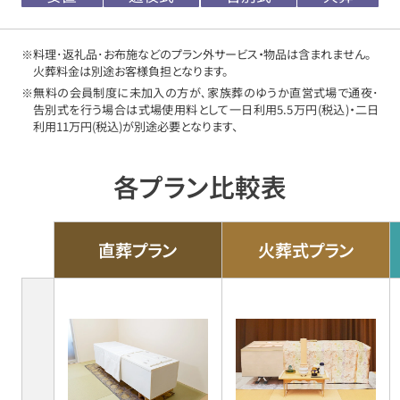
※料理･返礼品･お布施などのプラン外サービス・物品は含まれません。
火葬料金は別途お客様負担となります。
※無料の会員制度に未加入の方が､家族葬のゆうか直営式場で通夜･
告別式を行う場合は式場使用料として一日利用5.5万円(税込)・二日
利用11万円(税込)が別途必要となります、
各プラン比較表
直葬プラン
火葬式プラン
各
プ
ラ
ン
の