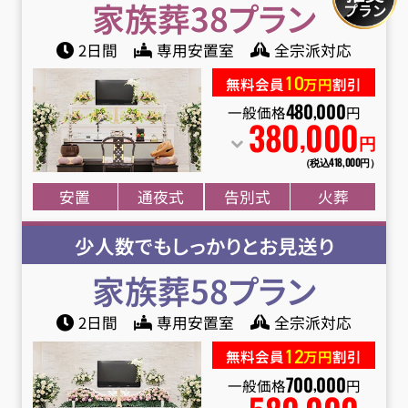
家族葬38
プラン
2日間
専用安置室
全宗派対応
10
無料会員
万円
割引
一般価格
円
480
000
,
380
000
,
円
（税込418
,
000円）
安置
通夜式
告別式
火葬
少人数でもしっかりとお見送り
家族葬58
プラン
2日間
専用安置室
全宗派対応
12
無料会員
万円
割引
一般価格
円
700
000
,