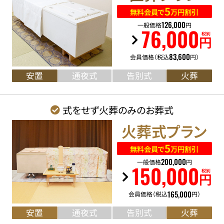
5
無料会員で
万円割引
126
,
000
一般価格
円
76
,
000
税別
円
83
,
600
会員価格（税込
円）
安置
通夜式
告別式
火葬
式をせず火葬のみのお葬式
火葬式
プラン
5
無料会員で
万円割引
200
,
000
一般価格
円
150
,
000
税別
円
165
,
000
会員価格（税込
円）
安置
通夜式
告別式
火葬