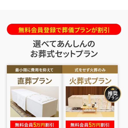
無料会員登録で葬儀プランが割引
選べてあんしんの
お葬式セットプラン
最小限に費用を抑えて
式をせず火葬のみ
直葬
プラン
火葬式
プラン
5
5
無料会員
万円
割引
無料会員
万円
割引