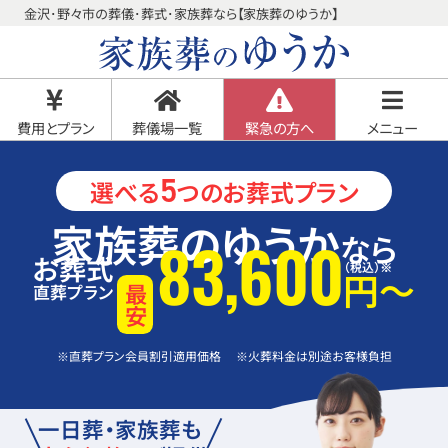
金沢･野々市の葬儀･葬式･家族葬なら【家族葬のゆうか】
費用とプラン
葬儀場一覧
緊急の方へ
メニュー
5
選べる
つのお葬式プラン
家族葬のゆうか
なら
83
,
600
お葬式
（税込）
※
円〜
直葬プラン
最安
※直葬プラン会員割引適用価格 ※火葬料金は別途お客様負担
一日葬・家族葬も