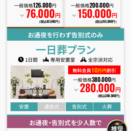
一般価格
円
一般価格
円
126
000
200
000
,
,
76
000
150
000
,
,
円
円
（税込83
,
600円）
（税込165
,
000円）
お通夜を行わず告別式のみ
一日葬
プラン
1日間
専用安置室
全宗派対応
10
無料会員
万円
割引
一般価格
円
380
000
,
280
000
,
円
（税込308
,
000円）
安置
通夜式
告別式
火葬
お通夜・告別式を少人数で