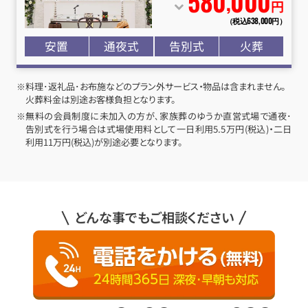
580
000
,
円
（税込638
,
000円）
安置
通夜式
告別式
火葬
※料理･返礼品･お布施などのプラン外サービス・物品は含まれません。
火葬料金は別途お客様負担となります。
※無料の会員制度に未加入の方が､家族葬のゆうか直営式場で通夜･
告別式を行う場合は式場使用料として一日利用5.5万円(税込)・二日
利用11万円(税込)が別途必要となります。
どんな事でもご相談ください