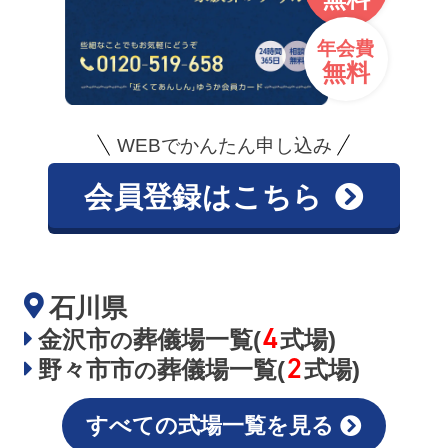
年会費
無料
WEBでかんたん申し込み
会員登録はこちら
石川県
4
金沢市
葬儀場一覧(
式場)
の
2
野々市市
葬儀場一覧(
式場)
の
すべての式場一覧を見る