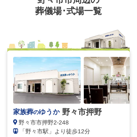
葬儀場･式場一覧
野々市押野の詳細へ
野々市押野
家族葬
ゆうか
の
野々市市押野2-248
「野々市駅」より徒歩12分