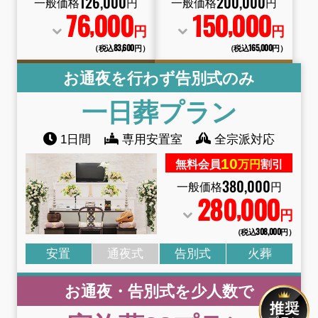
126
,
000
200
,
000
一般価格
円
一般価格
円
76
000
150
000
,
,
円
円
（税込83
,
600円）
（税込165
,
000円）
お通夜を行わず告別式のみ
一日葬
プラン
1日間
専用安置室
全宗派対応
10
無料会員
万円
割引
380
,
000
一般価格
円
280
000
,
円
（税込308
,
000円）
安置
通夜式
告別式
火葬
お通夜・告別式を少人数で