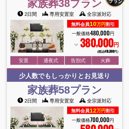
家族葬38
プラン
2日間
専用安置室
全宗派対応
10
無料会員
万円
割引
480
,
000
一般価格
円
380
000
,
円
（税込418
,
000円）
安置
通夜式
告別式
火葬
少人数でもしっかりとお見送り
家族葬58
プラン
2日間
専用安置室
全宗派対応
12
無料会員
万円
割引
700
,
000
一般価格
円
580
000