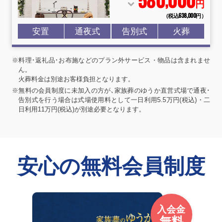
,
円
（税込638
,
000円）
安置
通夜式
告別式
火葬
※料理･返礼品･お布施などのプラン外サービス・物品は含まれませ
ん。
火葬料金は別途お客様負担となります。
※無料の会員制度に未加入の方が､家族葬のゆうか直営式場で通夜･
告別式を行う場合は式場使用料として一日利用5.5万円(税込)・二
日利用11万円(税込)が別途必要となります。
安心の無料会員制度
入会金
無料