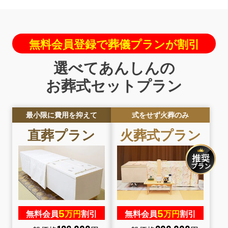
無料会員登録で葬儀プランが割引
選べてあんしんの
お葬式セットプラン
最小限に費用を抑えて
式をせず火葬のみ
直葬
プラン
火葬式
プラン
5
5
無料会員
万円
割引
無料会員
万円
割引