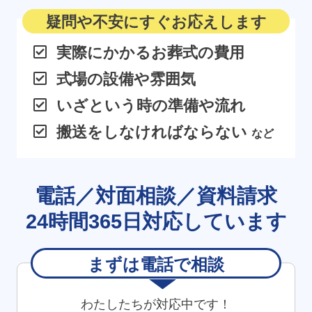
疑問や不安に
すぐ
お応えします
実際にかかるお葬式の費用
式場の設備や雰囲気
いざという時の準備や流れ
搬送をしなければならない
など
電話／対面相談／資料請求
24
時間
365
日
対応しています
まずは電話で相談
わたしたちが対応中です！