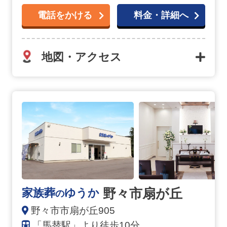
電話をかける
料金・詳細へ
地図・アクセス
野々市扇が丘の詳細へ
野々市扇が丘
家族葬
ゆうか
の
野々市市扇が丘905
「馬替駅」より徒歩10分