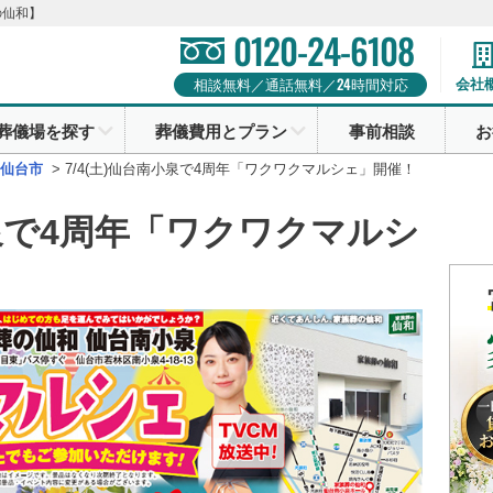
の仙和】
0120-24-6108
24
会社
相談無料／通話無料／
時間対応
葬儀場を探す
葬儀費用とプラン
事前相談
お
仙台市
>
7/4(土)仙台南小泉で4周年「ワクワクマルシェ」開催！
小泉で4周年「ワクワクマルシ