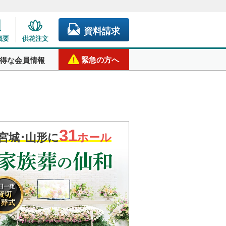
資料請求
概要
供花注文
緊急の方へ
得な会員情報
31
宮城･山形に
ホール