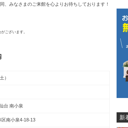
同、みなさまのご来館を心よりお待ちしております！
合がございます。
内
土）
仙台 南小泉
新
林区
南小泉
4-18-13