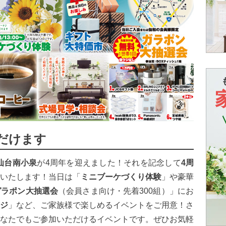
だけます
仙台南小泉
が4周年を迎えました！それを記念して
4周
いたします！当日は「
ミニブーケづくり体験
」や豪華
ガラポン大抽選会
（会員さま向け・先着300組）」にお
ジ
」など、ご家族様で楽しめるイベントをご用意！さ
なたでもご参加いただけるイベントです。ぜひお気軽