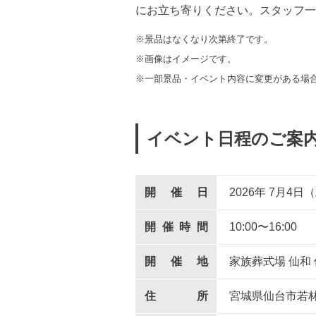
にお立ち寄りください。スタッフ一
※景品はなくなり次第終了です。
※画像はイメージです。
※一部景品・イベント内容に変更がある場
イベント日程のご案
開催日
2026年 7
月
4
日（
開催時間
10:00〜16:00
開催地
家族葬式場 仙和 
住所
宮城県仙台市若