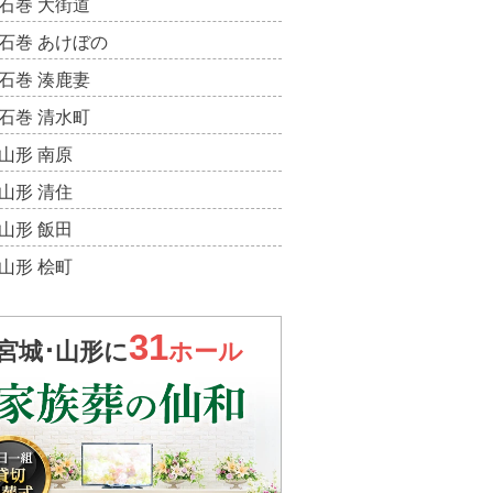
石巻 大街道
石巻 あけぼの
石巻 湊鹿妻
石巻 清水町
山形 南原
山形 清住
山形 飯田
山形 桧町
31
宮城･山形に
ホール