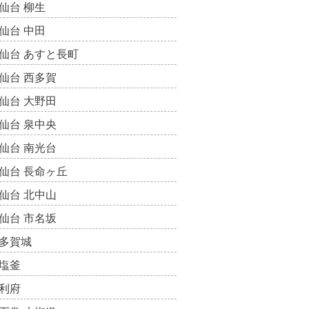
仙台 柳生
仙台 中田
仙台 あすと長町
仙台 西多賀
仙台 大野田
仙台 泉中央
仙台 南光台
仙台 長命ヶ丘
仙台 北中山
仙台 市名坂
多賀城
塩釜
利府