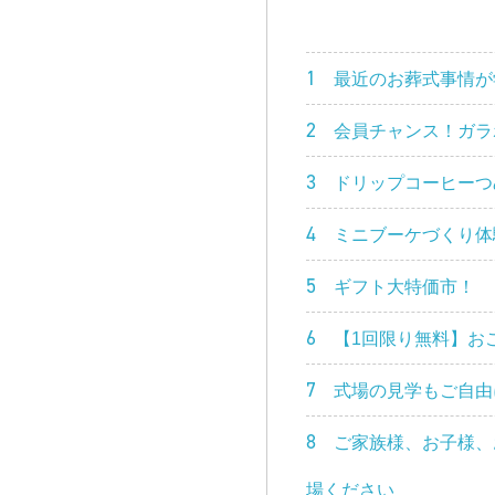
1
最近のお葬式事情が
2
会員チャンス！ガラ
3
ドリップコーヒーつ
4
ミニブーケづくり体
5
ギフト大特価市！
6
【1回限り無料】お
7
式場の見学もご自由
8
ご家族様、お子様、
場ください