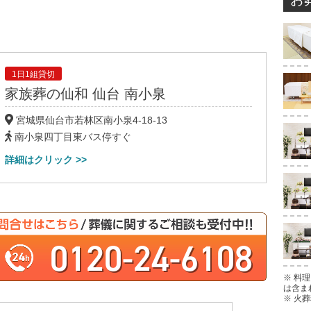
1日1組貸切
家族葬の仙和
仙台 南小泉
宮城県仙台市若林区
南小泉
4-18-13
南小泉四丁目東バス停すぐ
詳細はクリック >>
0120-24-6108
※ 料
は含ま
※ 火