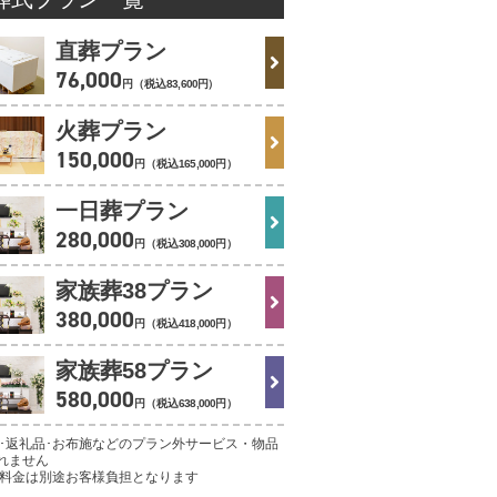
直葬プラン
76
,
000
円（税込
83
,
600
円
）
火葬プラン
150
,
000
円（税込
165
,
000
円
）
一日葬プラン
280
,
000
円（税込
308
,
000
円
）
家族葬38プラン
380
,
000
円（税込
418
,
000
円
）
家族葬58プラン
580
,
000
円（税込
638
,
000
円
）
理･返礼品･お布施などのプラン外サービス・物品
れません
葬料金は別途お客様負担となります