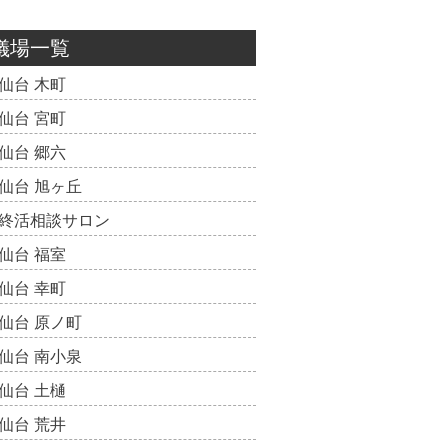
儀場一覧
仙台 木町
仙台 宮町
仙台 郷六
仙台 旭ヶ丘
終活相談サロン
仙台 福室
仙台 幸町
仙台 原ノ町
仙台 南小泉
仙台 土樋
仙台 荒井