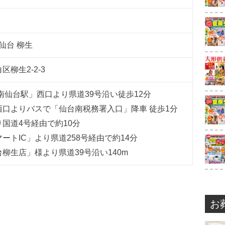
仙台 柳生
白区
柳生
2-2-3
南仙台駅」西口より県道39号沿い徒歩12分
西口よりバスで「仙台南税務署入口」降車 徒歩1分
り国道4号経由で約10分
ートIC」より県道258号経由で約14分
柳生店」様より県道39号沿い140m
お