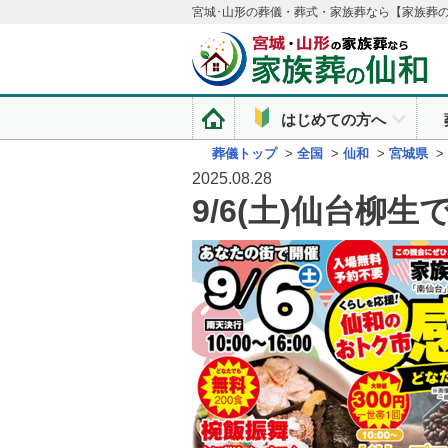
宮城･山形の葬儀・葬式・家族葬なら【家族葬
はじめての方へ
葬儀トップ
>
全国
>
仙和
>
宮城県
>
2025.08.28
9/6(土)仙台柳