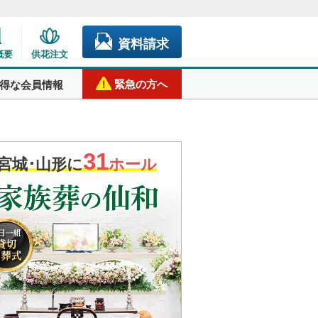
資料請求
概要
供花注文
緊急の方へ
得な会員情報
31
宮城･山形に
ホール