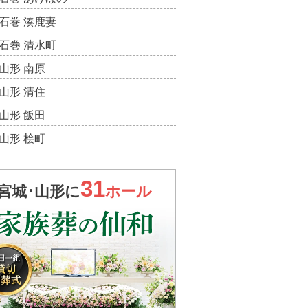
石巻 湊鹿妻
石巻 清水町
山形 南原
山形 清住
山形 飯田
山形 桧町
31
宮城･山形に
ホール