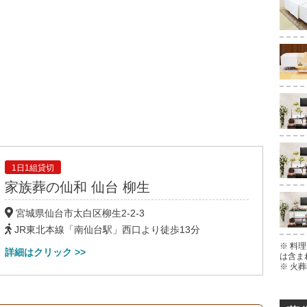
1日1組貸切
家族葬の仙和
仙台 柳生
宮城県仙台市太白区
柳生
2-2-3
JR東北本線「南仙台駅」西口より徒歩13分
※ 料
詳細はクリック >>
は含ま
※ 火