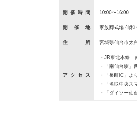
開催時間
10:00〜16:00
開催地
家族葬式場 仙和 
住所
宮城県仙台市太
・JR東北本線「
・「南仙台駅」
アクセス
・「長町IC」よ
・「名取中央スマ
・「ダイソー仙台