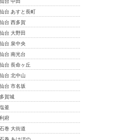
仙台 中田
仙台 あすと長町
仙台 西多賀
仙台 大野田
仙台 泉中央
仙台 南光台
仙台 長命ヶ丘
仙台 北中山
仙台 市名坂
多賀城
塩釜
利府
石巻 大街道
石巻 あけぼの