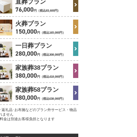
直葬プラン
76
,
000
円（税込
83
,
600
円
）
火葬プラン
150
,
000
円（税込
165
,
000
円
）
一日葬プラン
280
,
000
円（税込
308
,
000
円
）
家族葬38プラン
380
,
000
円（税込
418
,
000
円
）
家族葬58プラン
580
,
000
円（税込
638
,
000
円
）
理･返礼品･お布施などのプラン外サービス・物品
れません
葬料金は別途お客様負担となります