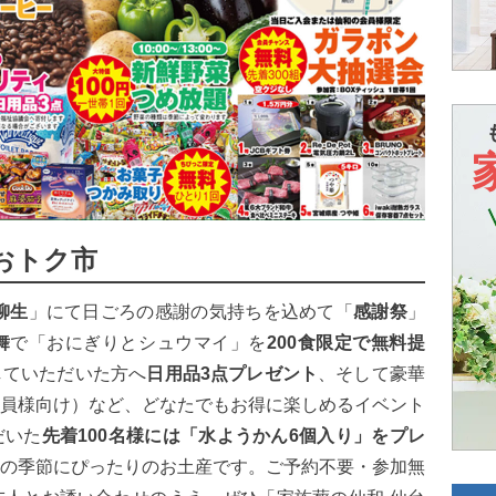
おトク市
柳生
」にて日ごろの感謝の気持ちを込めて「
感謝祭
」
舞
で「おにぎりとシュウマイ」を
200食限定で無料提
していただいた方へ
日用品3点プレゼント
、そして豪華
員様向け）など、どなたでもお得に楽しめるイベント
だいた
先着100名様には「水ようかん6個入り」をプレ
の季節にぴったりのお土産です。ご予約不要・参加無