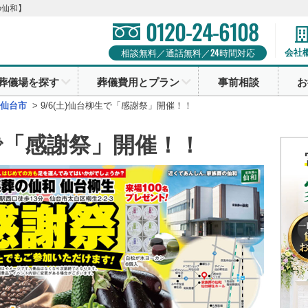
の仙和】
0120-24-6108
24
会社
相談無料／通話無料／
時間対応
葬儀場を探す
葬儀費用とプラン
事前相談
お
仙台市
>
9/6(土)仙台柳生で「感謝祭」開催！！
生で「感謝祭」開催！！