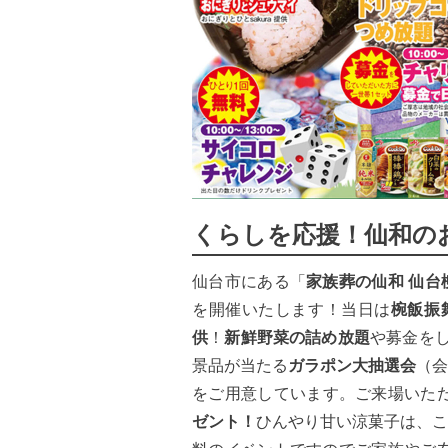
くらしを応援！仙和の
仙台市にある「
家族葬の仙和 仙台
を開催いたします！当日は
椀飯振
供
！
新鮮野菜の詰め放題
や募金を
景品が当たる
ガラポン大抽選会
（会
をご用意しています。ご来場いた
ゼント！
ひんやり甘い涼菓子は、こ