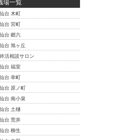
儀場一覧
仙台 木町
仙台 宮町
仙台 郷六
仙台 旭ヶ丘
終活相談サロン
仙台 福室
仙台 幸町
仙台 原ノ町
仙台 南小泉
仙台 土樋
仙台 荒井
仙台 柳生