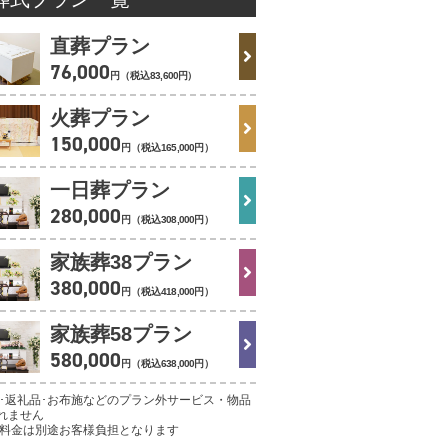
直葬プラン
76
,
000
円（税込
83
,
600
円
）
火葬プラン
150
,
000
円（税込
165
,
000
円
）
一日葬プラン
280
,
000
円（税込
308
,
000
円
）
家族葬38プラン
380
,
000
円（税込
418
,
000
円
）
家族葬58プラン
580
,
000
円（税込
638
,
000
円
）
理･返礼品･お布施などのプラン外サービス・物品
れません
葬料金は別途お客様負担となります