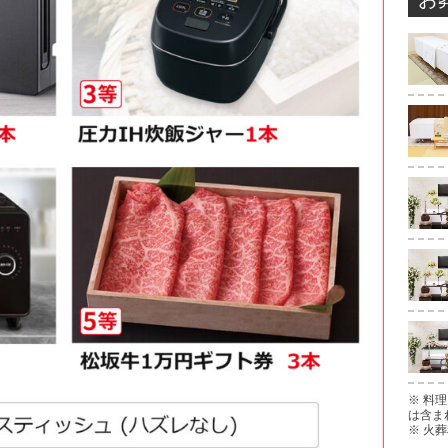
※ 料
は含ま
※ 火