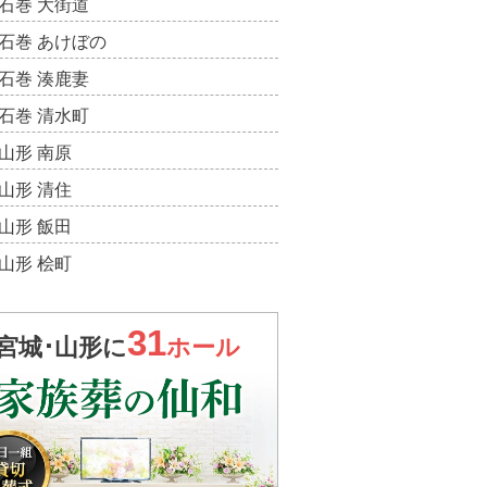
石巻 大街道
石巻 あけぼの
石巻 湊鹿妻
石巻 清水町
山形 南原
山形 清住
山形 飯田
山形 桧町
31
宮城･山形に
ホール