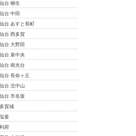
仙台 柳生
仙台 中田
仙台 あすと長町
仙台 西多賀
仙台 大野田
仙台 泉中央
仙台 南光台
仙台 長命ヶ丘
仙台 北中山
仙台 市名坂
多賀城
塩釜
利府