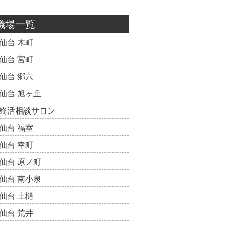
儀場一覧
仙台 木町
仙台 宮町
仙台 郷六
仙台 旭ヶ丘
終活相談サロン
仙台 福室
仙台 幸町
仙台 原ノ町
仙台 南小泉
仙台 土樋
仙台 荒井