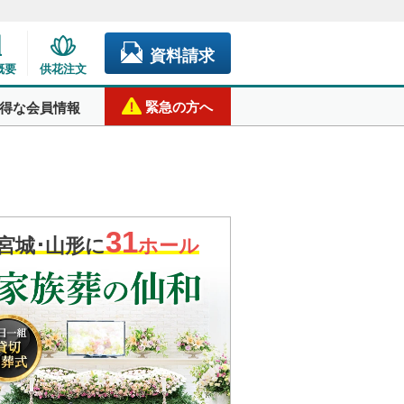
資料請求
概要
供花注文
緊急の方へ
得な会員情報
31
宮城･山形に
ホール