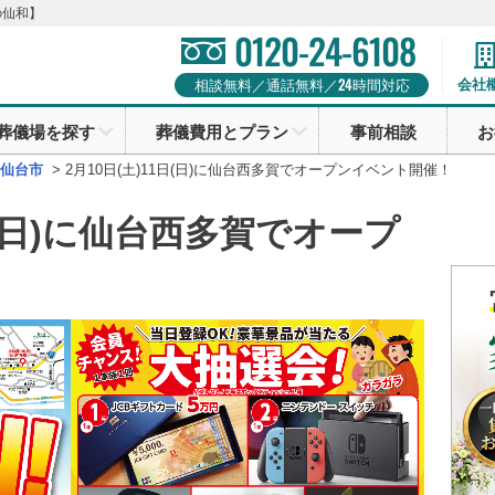
の仙和】
0120-24-6108
24
会社
相談無料／通話無料／
時間対応
葬儀場を探す
葬儀費用とプラン
事前相談
お
仙台市
>
2月10日(土)11日(日)に仙台西多賀でオープンイベント開催！
1日(日)に仙台西多賀でオープ
！