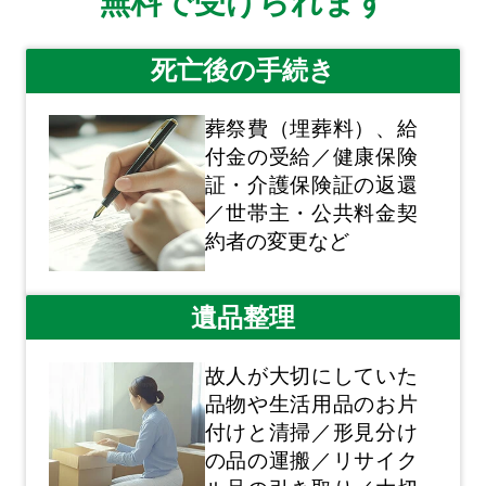
無料で受けられます
死亡後の手続き
葬祭費（埋葬料）、給
付金の受給／健康保険
証・介護保険証の返還
／世帯主・公共料金契
約者の変更など
遺品整理
故人が大切にしていた
品物や生活用品のお片
付けと清掃／形見分け
の品の運搬／リサイク