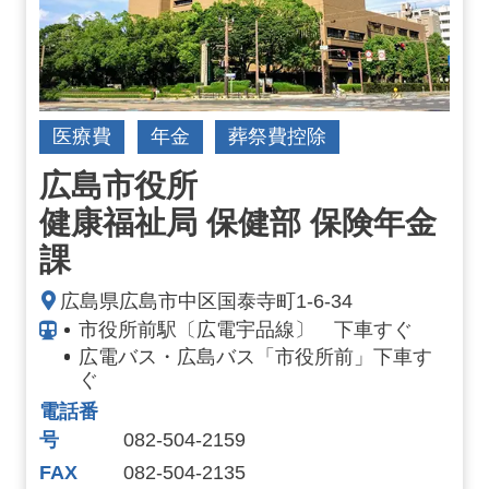
医療費
年金
葬祭費控除
広島市役所
健康福祉局 保健部 保険年金
課
広島県広島市中区国泰寺町1-6-34
市役所前駅〔広電宇品線〕 下車すぐ
広電バス・広島バス「市役所前」下車す
ぐ
電話番
号
082-504-2159
FAX
082-504-2135