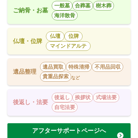
一般墓
合葬墓
樹木葬
ご納骨・お墓
海洋散骨
仏壇
位牌
仏壇・位牌
マインドアルテ
遺品買取
特殊清掃
不用品回収
遺品整理
貴重品探索
など
後返し
挨拶状
式場法要
後返し・法要
自宅法要
アフターサポートページへ