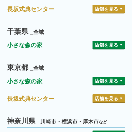
土浦荒川沖
さいたま七里
東岩槻駅前
さいたま市
龍ケ崎
石岡若松
龍ケ崎市
石岡市
長坂式典センター
店舗を見る
桜区田島
浦和美園
小絹
阿見
つくばみらい市
阿見町
さいたま大宮
東所沢
所沢上新井
所沢市
江戸崎
木原
稲敷市
美浦村
さいたま浦和岸町
新座野火止
新座市
千葉県
_全域
常総水海道
常総市
川口東本郷
川口鳩ヶ谷
川口市
川口戸塚東
川口芝下
小さな森の家
店舗を見る
越ヶ谷
北越谷
越谷市
千葉誉田
東千葉
千葉宮野木
千葉市
越谷レイクタウン
千葉星久喜
千葉長沼原町
東京都
_全域
越谷せんげん台
越谷弥十郎
千葉浜野町
千葉おゆみ野
南越谷
小さな森の家
店舗を見る
千葉仁戸名町
春日部中央
春日部藤塚
春日部市
柏花野井
柏豊上
柏光ケ丘
柏市
落合斎場
代々幡斎場
新宿区
渋谷区
メモリアルホール武里
柏南増尾
柏高柳
長坂式典センター
店舗を見る
堀ノ内斎場
杉並区
春日部豊春
松戸南花島
松戸八柱
松戸市
葬儀相談サロン 青砥駅前
葛飾区
長坂式典センター本店
杉戸
東村山市
杉戸町
ときわ平会館
松戸六実
四ツ木･お花茶屋会館
エルシーホール
吉川美南
吉川いちょう通り
吉川市
神奈川県
_川崎市・横浜市・厚木市
など
松戸高塚新田
松戸矢切
足立谷在家
足立西保木間
足立区
武蔵村山
三郷戸ヶ崎
武蔵村山市
三郷市
松戸八ケ崎
松戸松飛台