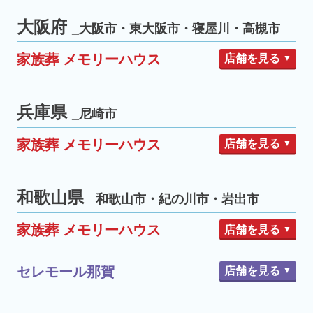
豊橋西
豊橋中央
豊橋市
清水南矢部
清水西久保
静岡市
船橋薬円台
船橋前原駅前
豊橋こもぐち
豊橋高師
大阪府
_大阪市・東大阪市・寝屋川・高槻市
静岡中島
静岡おさだ
中山競馬場前
豊橋山田
静岡宮竹
清水相生
四街道大日
四街道市
家族葬 メモリーハウス
店舗を見る
豊川八幡
豊川小坂井
豊川市
静岡富士見台
静岡瀬名
豊川中央通
豊川平尾
生野舎利寺（シーン）
大阪市
清水辻
静岡千代田
生野舎利寺別館（シーン）
兵庫県
富士
吉原
富士市
_尼崎市
生野中川
東部市場
平野西脇
磐田二之宮
磐田豊田
磐田市
家族葬 メモリーハウス
店舗を見る
平野駅前
喜連瓜破
長居公園
湖西店
新居
湖西市
阿倍野松虫通
住吉沢之町
焼津石津
焼津市
尼崎武庫之荘
尼崎久々知
尼崎市
旭新森
東成深江橋
生野巽
和歌山県
_和歌山市・紀の川市・岩出市
住之江加賀屋
堺新家町
堺市駅前
堺市
家族葬 メモリーハウス
店舗を見る
東大阪善根寺
東大阪長瀬
東大阪市
和歌山塩屋
和歌山次郎丸
和歌山市
東大阪衣摺
東大阪枚岡
セレモール那賀
店舗を見る
和歌山県庁前
寝屋川池田
寝屋川市
打田
岩出中央
紀の川市
岩出市
高槻松川町
八尾清水
高槻市
八尾市