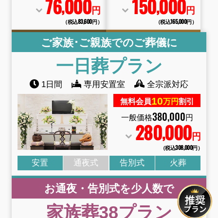
76
000
150
000
,
,
円
円
（税込83
,
600円）
（税込165
,
000円）
ご家族･ご親族でのご葬儀に
一日葬
プラン
1日間
専用安置室
全宗派対応
10
無料会員
万円
割引
380
,
000
一般価格
円
280
000
,
円
（税込308
,
000円）
安置
通夜式
告別式
火葬
お通夜・告別式を少人数で
家族葬38
プラン