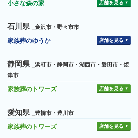
足立入谷
足立六月
小さな森の家
店舗を見る
東大和上北台
東大和向原
八潮大曽根
東大和市
八潮市
八千代緑が丘
八千代台
八千代市
江戸川大杉
江戸川東小岩
江戸川区
清瀬松山
清瀬中里
草加長栄
草加八幡
清瀬市
草加市
藤沢善行斎場
藤沢市
八千代大和田
江戸川西瑞江
東久留米前沢
久喜吉羽
幸手
東久留米市
久喜市
幸手市
神誠川崎
川崎市
流山駒木･柏豊四季
流山美原
石川県
流山市
_金沢市・野々市市
葬儀相談サロン 新中野
中野区
小平仲町
昭島東中神
小平市
昭島市
セレモニーホール 本厚木
厚木市
流山西平井
南流山
家族葬のゆうか
店舗を見る
菊名
二俣川斎場
横浜市
京成佐倉駅前
佐倉ユーカリが丘
佐倉市
ラステル新横浜
野田山崎
野田清水
野田川間
野田市
金沢藤江
新神田入江
金沢市
北新横浜ノースホール
野田相談サロン
金沢西念
西金沢
静岡県
_浜町市・静岡市・湖西市・磐田市・焼
大船駅前斎場
我孫子中峠台
我孫子つくし野
我孫子市
野々市押野
野々市扇が丘
野々市市
津市
相模大塚駅前
大和市
鎌ケ谷大仏
鎌ケ谷初富
鎌ケ谷市
平塚八幡
平塚市
市川大野
市川国府台
市川市
家族葬のトワーズ
店舗を見る
市川宮久保
行徳駅前
浜松
浜松和合
浜松南
浜松市
市川鬼高
市川大洲
浜松さぎの宮
浜松篠原
愛知県
習志野実籾
習志野鷺沼
習志野市
_豊橋市・豊川市
浜松あずきもち
浜松佐鳴台
習志野藤崎
家族葬のトワーズ
店舗を見る
浜松志都呂
浜松原島
船橋駿河台
船橋三山
船橋市
浜松将監
浜松西浅田
西船橋駅前
高根木戸駅前