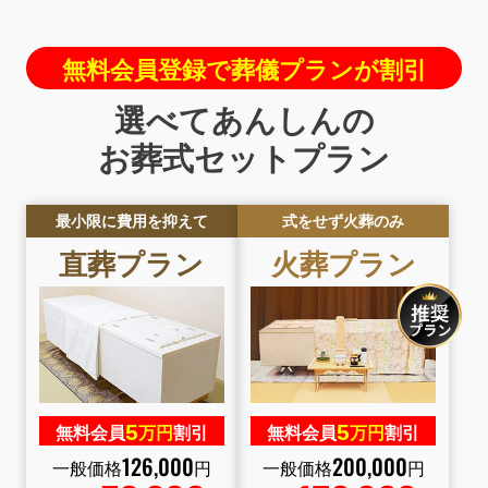
無料会員登録で葬儀プランが割引
選べてあんしんの
お葬式セットプラン
最小限に費用を抑えて
式をせず火葬のみ
直葬
プラン
火葬
プラン
5
5
無料会員
万円
割引
無料会員
万円
割引
126
,
000
200
,
000
一般価格
円
一般価格
円