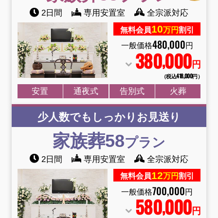
2日間
専用安置室
全宗派対応
10
無料会員
万円
割引
480
,
000
一般価格
円
380
000
,
円
（税込418
,
000円）
安置
通夜式
告別式
火葬
少人数でもしっかりお見送り
家族葬58
プラン
2日間
専用安置室
全宗派対応
12
無料会員
万円
割引
700
,
000
一般価格
円
580
000
,
円