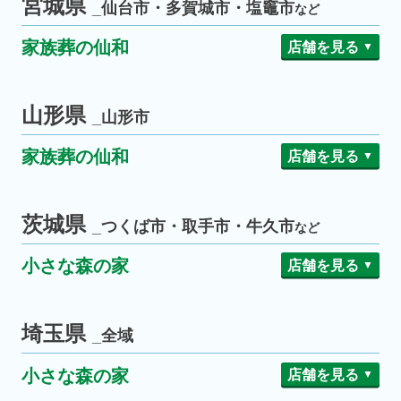
宮城県
_仙台市・多賀城市・塩竈市
など
手稲曙
厚別西
南あいの里
家族葬の仙和
店舗を見る
菊水元町
石山
麻生東
川沿
真駒内
博善斎場
仙台福室
仙台幸町
原ノ町
仙台市
西区博善斎場
東区博善斎場
仙台泉中央
仙台南光台
山形県
_山形市
江別高砂
江別文京台
江別市
仙台宮町
仙台郷六
家族葬の仙和
店舗を見る
仙台旭ヶ丘
仙台柳生
仙台中田
長命ヶ丘
北中山
山形南原
山形清住
桧町
山形市
あすと長町
西多賀
山形飯田
茨城県
_つくば市・取手市・牛久市
など
仙台南小泉
土樋
荒井
仙台大野田
仙台市名坂
小さな森の家
店舗を見る
仙台木町
つくば大穂
つくば東新井
つくば市
多賀城
塩釜
多賀城市
塩竈市
取手米ノ井
取手白山
取手東
取手市
埼玉県
利府
利府町
_全域
牛久中央
牛久南
牛久市
石巻あけぼの
石巻大街道
石巻市
小さな森の家
店舗を見る
土浦富士崎
土浦神立
土浦市
石巻湊鹿妻
石巻清水町