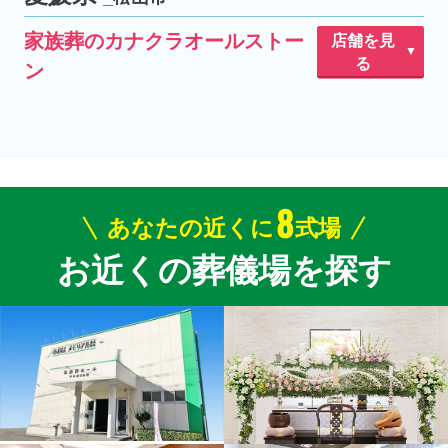
家族葬のカナクラオールストー
店舗を見
る
ン
山越
久万ノ台
松山市
8
あなたの近くに
式場
お近くの葬儀場を探す