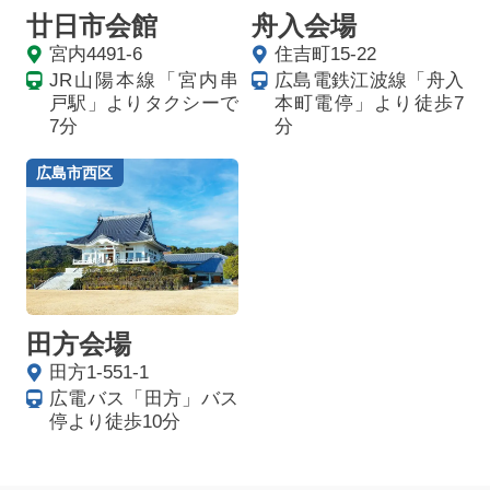
廿日市会館
舟入会場
宮内4491-6
住吉町15-22
JR山陽本線「宮内串
広島電鉄江波線「舟入
戸駅」よりタクシーで
本町電停」より徒歩7
7分
分
広島市西区
田方会場
田方1-551-1
広電バス「田方」バス
停より徒歩10分