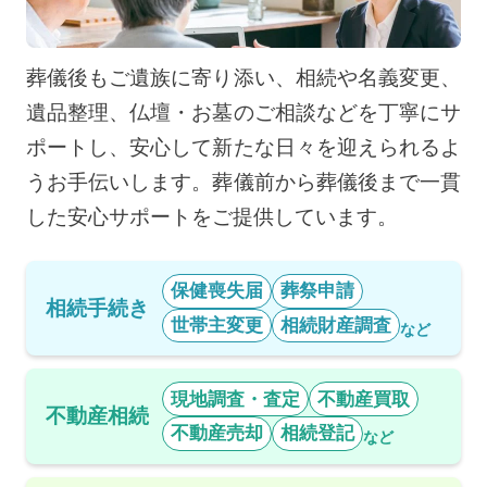
葬儀後もご遺族に寄り添い、相続や名義変更、
遺品整理、仏壇・お墓のご相談などを丁寧にサ
ポートし、安心して新たな日々を迎えられるよ
うお手伝いします。葬儀前から葬儀後まで一貫
した安心サポートをご提供しています。
保健喪失届
葬祭申請
相続手続き
世帯主変更
相続財産調査
など
現地調査・査定
不動産買取
不動産相続
不動産売却
相続登記
など