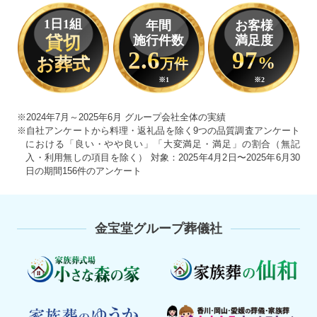
1
日
1
組
年間
お客様
貸切
施行件数
満足度
2.6
97
%
お葬式
万件
※1
※2
※2024年7月～2025年6月 グループ会社全体の実績
※自社アンケートから料理・返礼品を除く9つの品質調査アンケート
における「良い・やや良い」「大変満足・満足」の割合（無記
入・利用無しの項目を除く） 対象：2025年4月2日〜2025年6月30
日の期間156件のアンケート
金宝堂グループ葬儀社