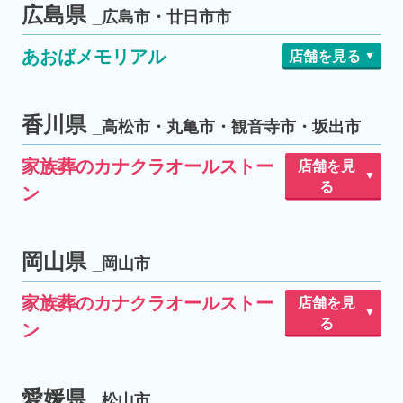
松原別所
広島県
松原市
_広島市・廿日市市
あおばメモリアル
店舗を見る
プレミアム会館
広島駅北会館
広島市
戸坂会館
中広通り会館
香川県
_高松市・丸亀市・観音寺市・坂出市
上安会館
古市会館
家族葬のカナクラオールストー
店舗を見
五日市会館
る
ン
廿日市会館
廿日市市
レインボー通り
木太町
春日
高松市
屋島
勅使町
太田･多肥
岡山県
_岡山市
仏生山 三谷
多田会館
家族葬のカナクラオールストー
店舗を見
高松中央
牟礼
香西
る
ン
丸亀･宇多津会館
丸亀市
まごころ会館
坂出
観音寺市
坂出市
上中野
岡山市民葬儀
大安寺
岡山市
福吉会館
愛媛県
_松山市