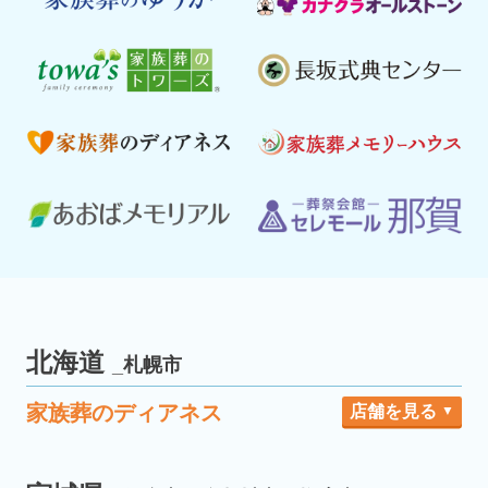
北海道
_札幌市
家族葬のディアネス
店舗を見る
札幌
屯田
豊平
宮の沢
札幌市
新琴似
手稲富丘
苗穂