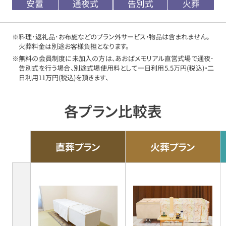
安置
通夜式
告別式
火葬
※料理･返礼品･お布施などのプラン外サービス・物品は含まれません。
火葬料金は別途お客様負担となります。
※無料の会員制度に未加入の方は、あおばメモリアル直営式場で通夜･
告別式を行う場合、別途式場使用料として一日利用5.5万円(税込)・二
日利用11万円(税込)を頂きます、
各プラン比較表
直葬プラン
火葬プラン
各
プ
ラ
ン
の