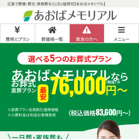
広島で葬儀・葬式・家族葬なら1日1組貸切【あおばメモリアル】
費用とプラン
葬儀場一覧
緊急の方へ
メニュー
5
選べる
つのお葬式プラン
あおばメモリアル
なら
76
,
000
お葬式
（税抜）
※
円〜
直葬プラン
最安
83
,
600
※直葬プラン会員割引適用価格
（税込価格
円〜）
※火葬料金は別途お客様負担
一日葬・家族葬も