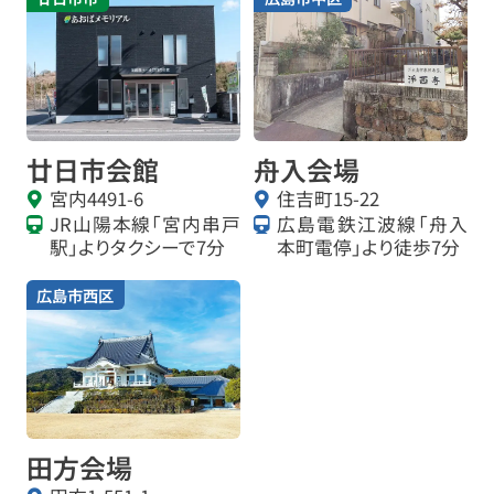
廿日市会館
舟入会場
宮内4491-6
住吉町15-22
JR山陽本線「宮内串戸
広島電鉄江波線「舟入
駅」よりタクシーで7分
本町電停」より徒歩7分
広島市西区
田方会場