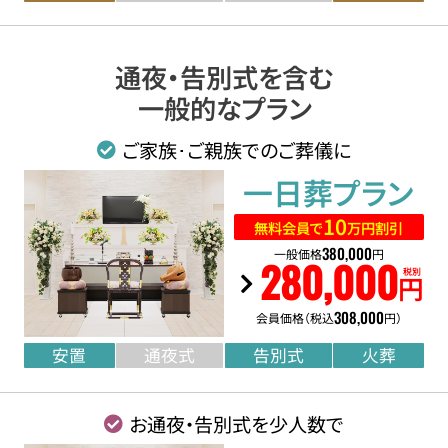
通夜・告別式を含む
一般的なプラン
ご家族･ご親族でのご葬儀に
一日葬
プラン
10
無料会員で
万円割引
380
,
000
一般価格
円
280
,
000
税別
円
308
,
000
会員価格（税込
円）
安置
通夜式
告別式
火葬
お通夜・告別式を少人数で