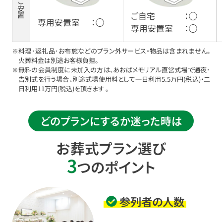
ご安置
ご自宅
：◯
専用安置室
：◯
専用安置室
：◯
※料理･返礼品･お布施などのプラン外サービス・物品は含まれません。
火葬料金は別途お客様負担。
※無料の会員制度に未加入の方は、あおばメモリアル直営式場で通夜･
告別式を行う場合、別途式場使用料として一日利用5.5万円(税込)・二
日利用11万円(税込)を頂きます 。
どのプランにするか迷った時は
お葬式プラン選び
3
つのポイント
参列者の人数