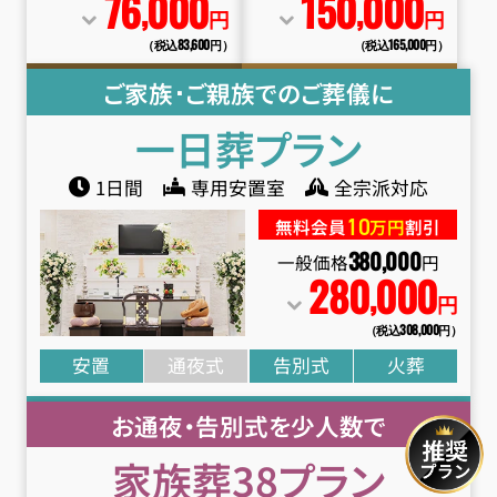
76
000
150
000
,
,
円
円
（税込83
,
600円）
（税込165
,
000円）
ご家族･ご親族でのご葬儀に
一日葬
プラン
1日間
専用安置室
全宗派対応
10
無料会員
万円
割引
380
,
000
一般価格
円
280
000
,
円
（税込308
,
000円）
安置
通夜式
告別式
火葬
お通夜・告別式を少人数で
家族葬38
プラン