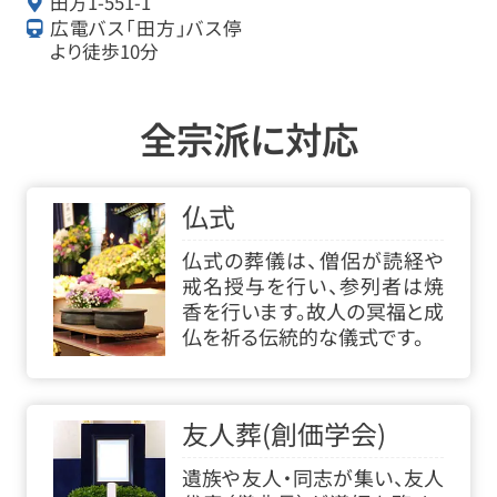
田方1-551-1
広電バス「田方」バス停
より徒歩10分
全宗派に対応
仏式
仏式の葬儀は、僧侶が読経や
戒名授与を行い、参列者は焼
香を行います。故人の冥福と成
仏を祈る伝統的な儀式です。
友人葬(創価学会)
遺族や友人・同志が集い、友人