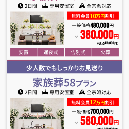
2日間
専用安置室
全宗派対応
10
無料会員
万円
割引
480
,
000
一般価格
円
380
000
,
円
（税込418
,
000円）
安置
通夜式
告別式
火葬
少人数でもしっかりお見送り
家族葬58
プラン
2日間
専用安置室
全宗派対応
12
無料会員
万円
割引
700
,
000
一般価格
円
580
000
,
円
（税込638
,
000円）