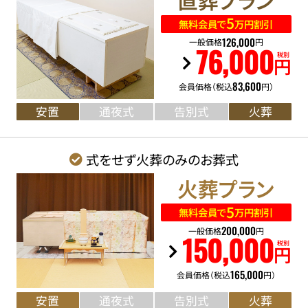
5
無料会員で
万円割引
126
,
000
一般価格
円
76
,
000
税別
円
83
,
600
会員価格（税込
円）
安置
通夜式
告別式
火葬
式をせず火葬のみのお葬式
火葬
プラン
5
無料会員で
万円割引
200
,
000
一般価格
円
150
,
000
税別
円
165
,
000
会員価格（税込
円）
安置
通夜式
告別式
火葬