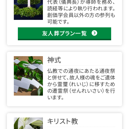
代表（儀典長）が導師を務め、
読経等により執り行われます。
創価学会員以外の方の参列も
可能です。
友人葬プラン一覧
神式
仏教での通夜にあたる通夜祭
と併せて、故人様の魂をご遺体
から霊璽（れいじ）に移すため
の遷霊祭（せんれいさい）を行
います。
キリスト教