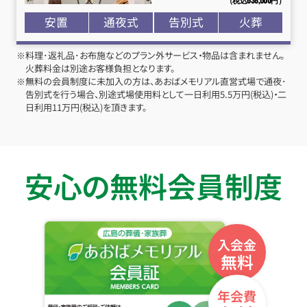
安置
通夜式
告別式
火葬
※料理･返礼品･お布施などのプラン外サービス・物品は含まれません。
火葬料金は別途お客様負担となります。
※無料の会員制度に未加入の方は、あおばメモリアル直営式場で通夜･
告別式を行う場合、別途式場使用料として一日利用5.5万円(税込)・二
日利用11万円(税込)を頂きます。
安心の無料会員制度
入会金
無料
年会費