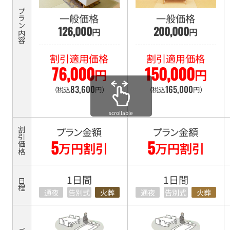
価
プラン内容
一般価格
一般価格
格・
126
,
000
200
,
000
円
円
日
程・
割引適用価格
割引適用価格
76
,
000
150
,
000
安
円
円
置・
83
,
600
165
,
000
（税込
円）
（税込
円）
お
す
scrollable
す
プラン金額
プラン金額
割引価格
5
5
め
万円割引
万円割引
比
較
1日間
1日間
日程
表
通夜
告別式
火葬
通夜
告別式
火葬