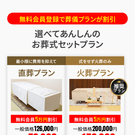
無料会員登録で葬儀プランが割引
選べてあんしんの
お葬式セットプラン
最小限に費用を抑えて
式をせず火葬のみ
直葬
プラン
火葬
プラン
5
5
無料会員
万円
割引
無料会員
万円
割引
126
,
000
200
,
000
一般価格
円
一般価格
円