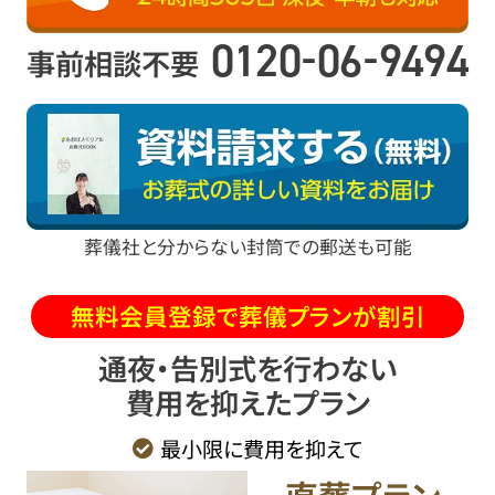
-
-
0120
06
9494
事前相談不要
葬儀社と分からない封筒での郵送も可能
無料会員登録で葬儀プランが割引
通夜・告別式を行わない
費用を抑えたプラン
最小限に費用を抑えて
直葬
プラン