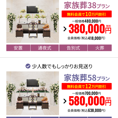
家族葬38
プラン
10
無料会員で
万円割引
480
,
000
一般価格
円
380
,
000
税別
円
418
,
000
会員価格（税込
円）
安置
通夜式
告別式
火葬
少人数でもしっかりお見送り
家族葬58
プラン
12
無料会員で
万円割引
700
,
000
一般価格
円
580
,
000
税別
円
638
,
000
会員価格（税込
円）