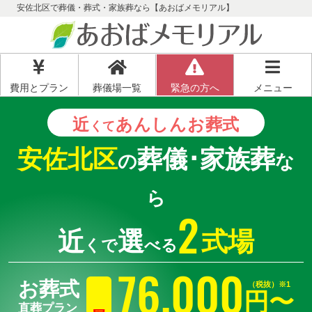
安佐北区で葬儀・葬式・家族葬なら【あおばメモリアル】
費用とプラン
葬儀場一覧
緊急の方へ
メニュー
近
あんしん
お葬式
くて
安佐北区
葬儀･家族葬
の
な
ら
2
近
選
式場
くで
べる
76
,
000
お葬式
（税抜）※1
円〜
直葬プラン