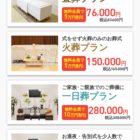
76
000
,
無料会員で
円
5
万円割引
税込
円
83
600
,
式をせず火葬のみのお葬式
火葬プラン
150
000
,
無料会員で
円
5
万円割引
税込
円
165
000
,
ご家族･ご親族でのご葬儀に
一日葬プラン
280
000
,
無料会員で
円
10
万円割引
税込
円
308
000
,
お通夜・告別式を少人数で