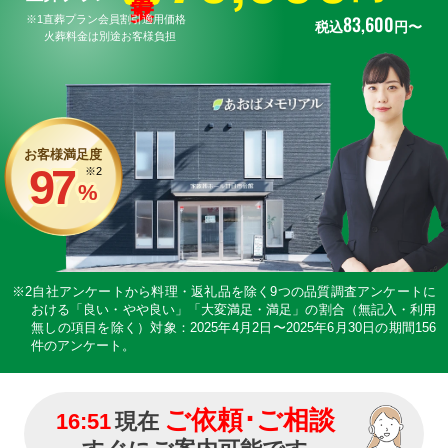
83
,
600
※1直葬プラン会員割引適用価格
税込
円〜
火葬料金は別途お客様負担
お客様満足度
97
※2
%
※2自社アンケートから料理・返礼品を除く9つの品質調査アンケートに
おける「良い・やや良い」「大変満足・満足」の割合（無記入・利用
無しの項目を除く）
対象：2025年4月2日〜2025年6月30日の期間156
件のアンケート。
ご依頼･ご相談
16:51
現在