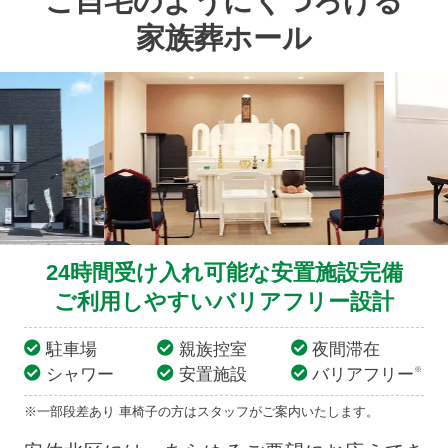
ご自宅のようにくつろげる
家族葬ホール
24時間受け入れ可能な安置施設完備
ご利用しやすいバリアフリー設計
駐車場
親族控室
夜間滞在
シャワー
安置施設
バリアフリー
※
※一部段差あり 車椅子の方はスタッフがご案内いたします。