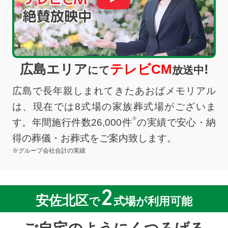
広島エリア
テレビCM
!
にて
放送中
広島で長年親しまれてきたあおばメモリアル
は、現在では8式場の家族葬式場がございま
※
す。年間施行件数26,000件
の実績で安心・納
得の葬儀・お葬式をご案内致します。
※グループ会社合計の実績
2
安佐北区
で
式場が利用可能