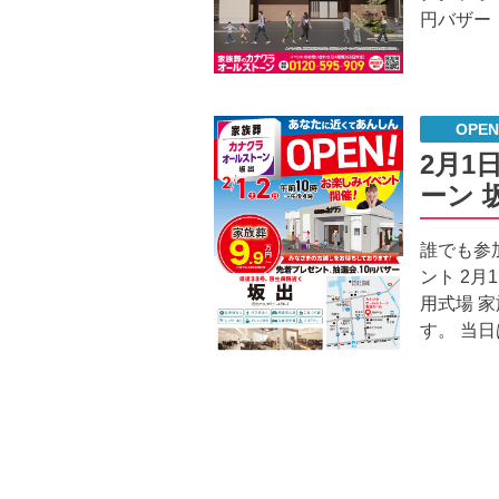
円バザー
OPE
2月1
ーン 
誰でも参
ント 2
用式場 
す。 当日