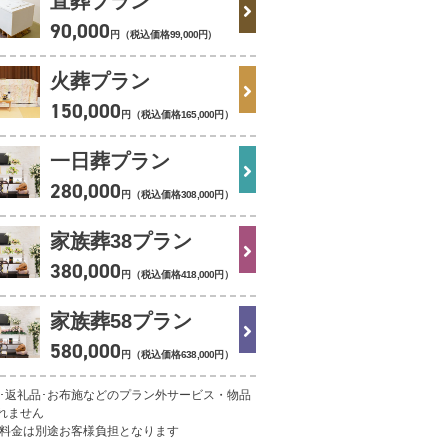
直葬プラン
90
,
000
円（税込価格
99
,
000
円
）
火葬プラン
150
,
000
円（税込価格
165
,
000
円
）
一日葬プラン
280
,
000
円（税込価格
308
,
000
円
）
家族葬38プラン
380
,
000
円（税込価格
418
,
000
円
）
家族葬58プラン
580
,
000
円（税込価格
638
,
000
円
）
理･返礼品･お布施などのプラン外サービス・物品
れません
葬料金は別途お客様負担となります