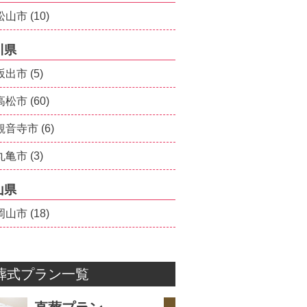
松山市
(10)
川県
坂出市
(5)
高松市
(60)
観音寺市
(6)
丸亀市
(3)
山県
岡山市
(18)
葬式プラン一覧