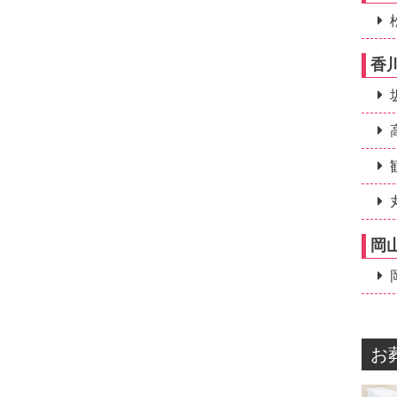
香
岡
お