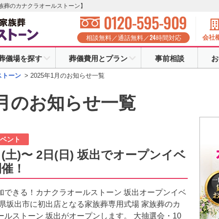
家族葬のカナクラオールストーン】
0120-595-909
24
会社
相談無料／通話無料／
時間対応
葬儀場を探す
葬儀費用とプラン
事前相談
お
ストーン
>
2025年1月のお知らせ一覧
年1月のお知らせ一覧
イベント
日(土)〜 2日(日) 坂出でオープンイベ
開催！
加できる！カナクラオールストーン 坂出オープンイベ
川県坂出市に初出店となる家族葬専用式場 家族葬のカ
ールストーン 坂出がオープンします。 大抽選会・10