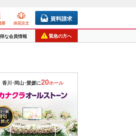
資料請求
概要
供花注文
緊急の方へ
得な会員情報
20
香川･岡山･愛媛に
ホール