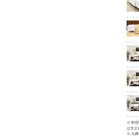
※ 料
は含ま
※ 火