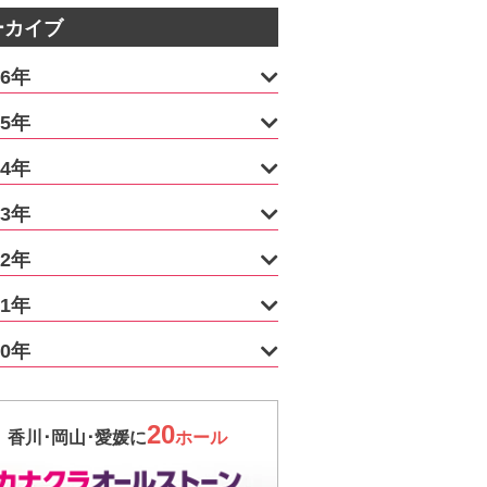
ーカイブ
26年
25年
24年
23年
22年
21年
20年
20
香川･岡山･愛媛に
ホール