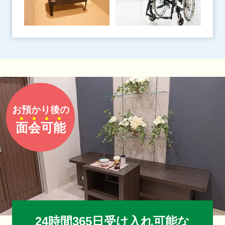
お預かり後の
面
会
可
能
24時間365日受け入れ可能な