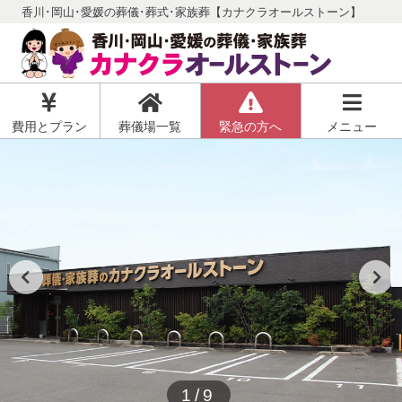
香川･岡山･愛媛の葬儀･葬式･家族葬【カナクラオールストーン】
費用とプラン
葬儀場一覧
緊急の方へ
メニュー
1/9