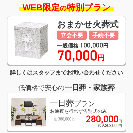
WEB限定
特別プラン
の
おまかせ
火葬式
立会不要
手続不要
100,000
一般価格
円
70,000
円
詳しくはスタッフまでお問い合わせください
一日葬・家族葬
低価格で安心の
一日葬
プラン
お通夜を行わず告別式のみ
280
,
000
380
,
000
一般
円
円
308
,
000
税込
円