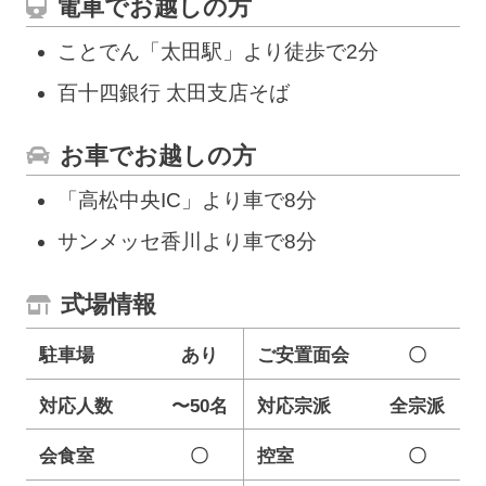
電車でお越しの方
ことでん「太田駅」より徒歩で2分
百十四銀行 太田支店そば
お車でお越しの方
「高松中央IC」より車で8分
サンメッセ香川より車で8分
式場情報
駐車場
あり
ご安置面会
〇
対応人数
〜50名
対応宗派
全宗派
会食室
〇
控室
〇