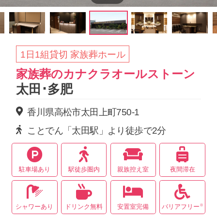
1日1組貸切 家族葬ホール
家族葬のカナクラオールストーン
太田･多肥
香川県高松市太田上町750-1
ことでん「太田駅」より徒歩で2分
駐車場あり
駅徒歩圏内
親族控え室
夜間滞在
※
シャワーあり
ドリンク無料
安置室完備
バリアフリー