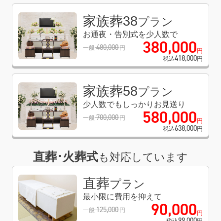
家族葬38
プラン
お通夜・告別式を少人数で
380
,
000
480
,
000
一般
円
円
418
,
000
税込
円
家族葬58
プラン
少人数でもしっかりお見送り
580
,
000
700
,
000
一般
円
円
638
,
000
税込
円
直葬･火葬式
も対応しています
直葬
プラン
最小限に費用を抑えて
90
,
000
125
,
000
一般
円
円
99
,
000
税込
円