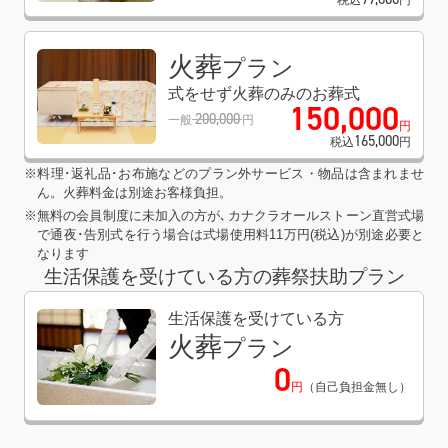
火葬
プラン
式をせず火葬のみのお葬式
150
,
000
200
,
000
一般
円
円
165
,
000
税込
円
※料理･返礼品･お布施などのプラン外サービス・物品は含まれませ
ん。火葬料金は別途お客様負担。
※無料の会員制度に未加入の方が､カナクラオールストーン直営式場
で通夜･告別式を行う場合は式場使用料11万円(税込)が別途必要と
なります
生活保護を受けている方の葬祭扶助プラン
生活保護を受けている方
火葬
プラン
0
円
（自己負担金無し）