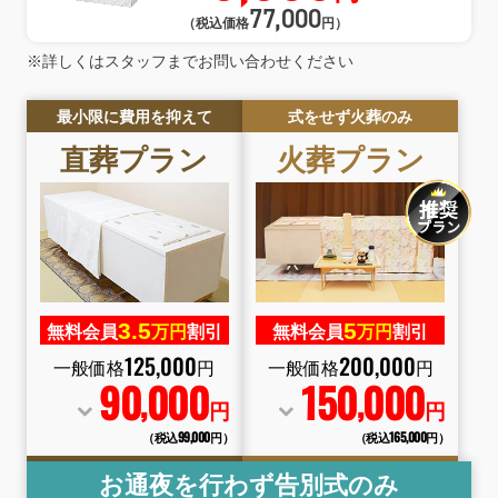
77,000
（税込価格
円）
※詳しくはスタッフまでお問い合わせください
最小限に費用を抑えて
式をせず火葬のみ
直葬
プラン
火葬
プラン
3.
5
5
無料会員
万円
割引
無料会員
万円
割引
125
,
000
200
,
000
一般価格
円
一般価格
円
90
000
150
000
,
,
円
円
（税込99
,
000円）
（税込165
,
000円）
お通夜を行わず告別式のみ