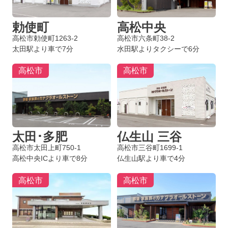
勅使町
高松中央
高松市勅使町1263-2
高松市六条町38-2
太田駅より車で7分
水田駅よりタクシーで6分
高松市
高松市
太田･多肥
仏生山 三谷
高松市太田上町750-1
高松市三谷町1699-1
高松中央ICより車で8分
仏生山駅より車で4分
高松市
高松市