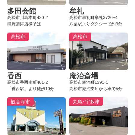
多田会館
牟礼
高松市川島本町420-2
高松市牟礼町牟礼3720−4
熊野蒲鉾店様そば
八栗駅よりタクシーで約3分
高松市
高松市
香西
庵治斎場
高松市香西南町401-2
高松市庵治町1391-1
「香西駅」より徒歩10分
高松市庵治支所から車で5分
観音寺市
丸亀･宇多津