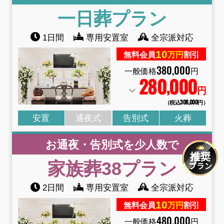
一日葬
プラン
1日間
専用安置室
全宗派対応
10
無料会員
万円
割引
380
,
000
一般価格
円
280
000
,
円
（税込308
,
000円）
安置
通夜式
告別式
火葬
お通夜・告別式を少人数で
家族葬38
プラン
2日間
専用安置室
全宗派対応
10
無料会員
万円
割引
480
,
000
一般価格
円