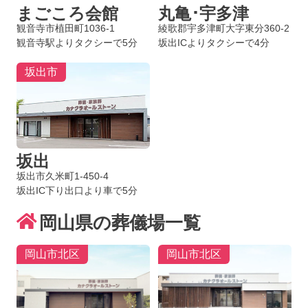
まごころ会館
丸亀･宇多津
観音寺市植田町1036-1
綾歌郡宇多津町大字東分360-2
観音寺駅よりタクシーで5分
坂出ICよりタクシーで4分
坂出市
坂出
坂出市久米町1-450-4
坂出IC下り出口より車で5分
岡山県の葬儀場一覧
岡山市北区
岡山市北区
お得な会員価格!