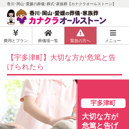
香川･岡山･愛媛の葬儀･葬式･家族葬【カナクラオールストーン】
費用とプラン
葬儀場一覧
緊急の方へ
メニュー
【宇多津町】大切な方が危篤と告
げられたら
宇多津町
大切な方が
危篤と告げ