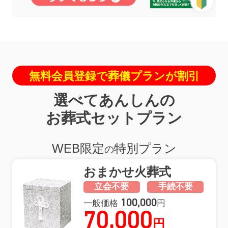
無料会員登録で葬儀プランが割引
選べてあんしんの
お葬式セットプラン
WEB限定
特別プラン
の
おまかせ
火葬式
立会不要
手続不要
100,000
一般価格
円
70,000
円