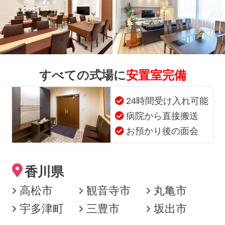
すべての式場に
安置室完備
24時間受け入れ可能
病院から直接搬送
お預かり後の面会
香川県
高松市
観音寺市
丸亀市
宇多津町
三豊市
坂出市