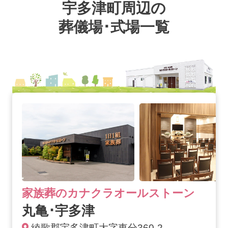
宇多津町周辺の
葬儀場･式場一覧
丸亀･宇多津の詳細へ
家族葬のカナクラオールストーン
丸亀･宇多津
綾歌郡宇多津町大字東分360-2