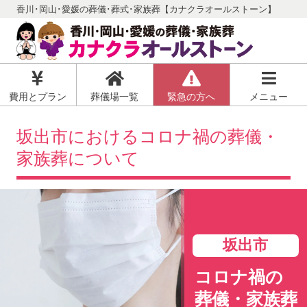
香川･岡山･愛媛の葬儀･葬式･家族葬【カナクラオールストーン】
費用とプラン
葬儀場一覧
緊急の方へ
メニュー
坂出市におけるコロナ禍の葬儀・
家族葬について
坂出市
コロナ禍の
葬儀・家族葬