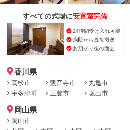
すべての式場に
安置室完備
24時間受け入れ可能
病院から直接搬送
お預かり後の面会
香川県
高松市
観音寺市
丸亀市
宇多津町
三豊市
坂出市
岡山県
岡山市