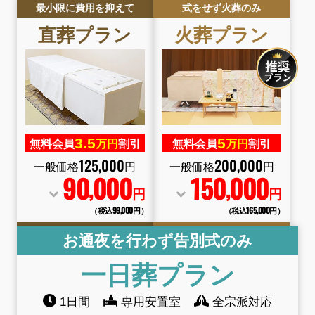
最小限に費用を抑えて
式をせず火葬のみ
直葬
プラン
火葬
プラン
3.
5
5
無料会員
万円
割引
無料会員
万円
割引
125
,
000
200
,
000
一般価格
円
一般価格
円
90
000
150
000
,
,
円
円
（税込99
,
000円）
（税込165
,
000円）
お通夜を行わず告別式のみ
一日葬
プラン
1日間
専用安置室
全宗派対応