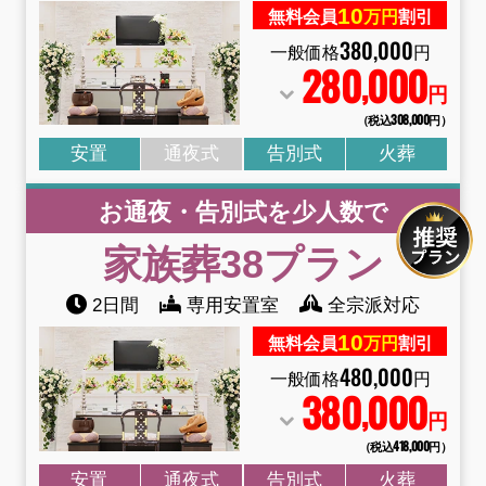
10
無料会員
万円
割引
380
,
000
一般価格
円
280
000
,
円
（税込308
,
000円）
安置
通夜式
告別式
火葬
お通夜・告別式を少人数で
家族葬38
プラン
2日間
専用安置室
全宗派対応
10
無料会員
万円
割引
480
,
000
一般価格
円
380
000
,
円
（税込418
,
000円）
安置
通夜式
告別式
火葬