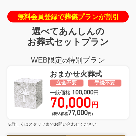
無料会員登録で葬儀プランが割引
選べてあんしんの
お葬式セットプラン
WEB限定
特別プラン
の
おまかせ
火葬式
立会不要
手続不要
100,000
一般価格
円
70,000
円
77,000
（税込価格
円）
※詳しくはスタッフまでお問い合わせください