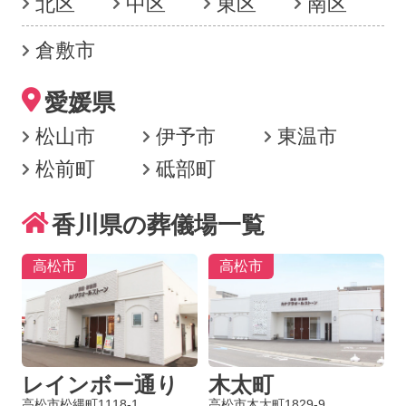
北区
中区
東区
南区
倉敷市
愛媛県
松山市
伊予市
東温市
松前町
砥部町
香川県の葬儀場一覧
高松市
高松市
レインボー通り
木太町
高松市松縄町1118-1
高松市木太町1829-9