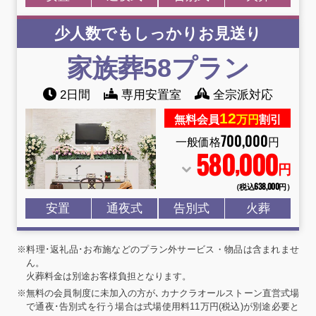
少人数でもしっかりお見送り
家族葬58
プラン
2日間
専用安置室
全宗派対応
12
無料会員
万円
割引
700
,
000
一般価格
円
580
000
,
円
（税込638
,
000円）
安置
通夜式
告別式
火葬
※料理･返礼品･お布施などのプラン外サービス・物品は含まれませ
ん。
火葬料金は別途お客様負担となります。
※無料の会員制度に未加入の方が､カナクラオールストーン直営式場
で通夜･告別式を行う場合は式場使用料11万円(税込)が別途必要と