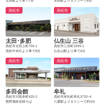
太田駅より車で7分
水田駅よりタクシーで6分
高松市
高松市
太田･多肥
仏生山 三谷
高松市太田上町750-1
高松市三谷町1699-1
高松中央ICより車で8分
仏生山駅より車で4分
高松市
高松市
多田会館
牟礼
高松市川島本町420-2
高松市牟礼町牟礼3720−4
熊野蒲鉾店様そば
八栗駅よりタクシーで約3分