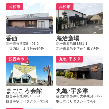
高松市
高松市
香西
庵治斎場
高松市香西南町401-2
高松市庵治町1391-1
「香西駅」より徒歩10分
高松市庵治支所から車で5分
観音寺市
丸亀･宇多津
まごころ会館
丸亀･宇多津
観音寺市植田町1036-1
綾歌郡宇多津町大字東分360-2
お得な会員価格!
観音寺駅よりタクシーで5分
坂出ICよりタクシーで4分