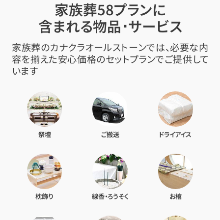
家族葬58プランに
含まれる物品･サービス
家族葬のカナクラオールストーンでは、必要な内
容を揃えた安心価格のセットプランでご提供して
います
祭壇
ご搬送
ドライアイス
枕飾り
線香・ろうそく
お棺