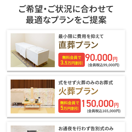
ご希望・ご状況に合わせて
最適なプランをご提案
最小限に費用を抑えて
直葬プラン
90
000
,
無料会員で
円
3.
5
万円割引
(会員税込99
,
000円)
式をせず火葬のみのお葬式
火葬プラン
150
000
,
無料会員で
円
5
万円割引
(会員税込165
,
000円)
お通夜を行わず告別式のみ