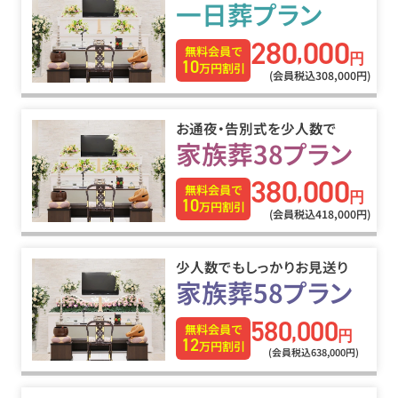
一日葬プラン
280
000
,
無料会員で
円
10
万円割引
(会員税込308
,
000円)
お通夜・告別式を少人数で
家族葬38プラン
380
000
,
無料会員で
円
10
万円割引
(会員税込418
,
000円)
少人数でもしっかりお見送り
家族葬58プラン
580
000
,
無料会員で
円
12
万円割引
(会員税込638
,
000円)