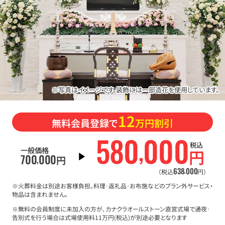
※写真はイメージです。装飾には一部造花を使用しています。
12
無料会員登録で
万円割引
580
000
,
税込
一般価格
円
700
000
,
円
638
000
,
（税込
円）
※火葬料金は別途お客様負担。料理･返礼品･お布施などのプラン外サービス・
物品は含まれません。
※無料の会員制度に未加入の方が､カナクラオールストーン直営式場で通夜･
告別式を行う場合は式場使用料11万円(税込)が別途必要となります