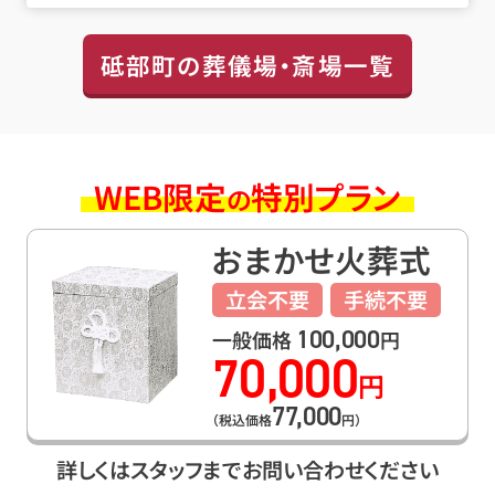
砥部町の葬儀場・斎場一覧
WEB限定
特別プラン
の
おまかせ
火葬式
立会不要
手続不要
100,000
一般価格
円
70,000
円
77,000
（税込価格
円）
詳しくはスタッフまでお問い合わせください