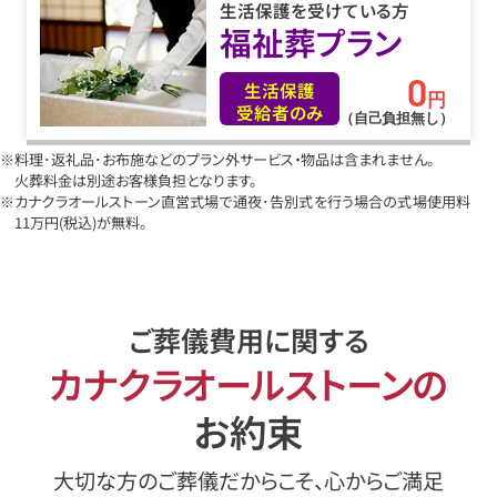
生活保護を受けている方
福祉葬プラン
0
生活保護
円
受給者のみ
（自己負担無し）
※料理･返礼品･お布施などのプラン外サービス・物品は含まれません。
火葬料金は別途お客様負担となります。
※カナクラオールストーン直営式場で通夜･告別式を行う場合の式場使用料
11万円
(税込)
が無料。
ご葬儀費用に関する
カナクラオールストーンの
お約束
大切な方のご葬儀だからこそ、心からご満足