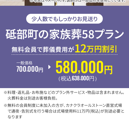
※写真はイメージです。装飾には一部造花を使用しています。
少人数でもしっかりお見送り
砥部町の家族葬58プラン
12
万円割引
無料会員で葬儀費用が
580
000
,
一般価格
700
000
,
円
円
638
000
,
（税込
円
）
※料理･返礼品･お布施などのプラン外サービス・物品は含まれません。
火葬料金は別途お客様負担。
※無料の会員制度に未加入の方が､カナクラオールストーン直営式場
で通夜･告別式を行う場合は式場使用料11万円(税込)が別途必要と
なります