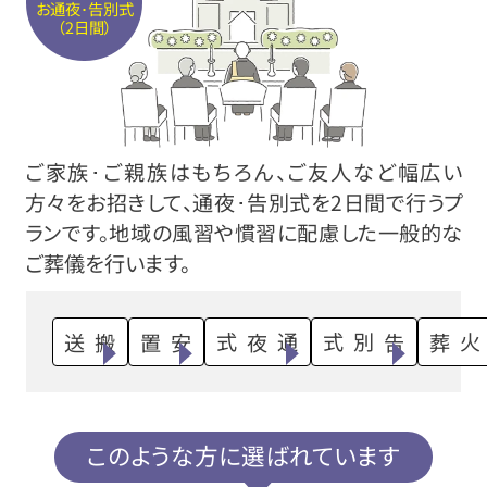
お通夜･告別式
（2日間）
ご家族･ご親族はもちろん、ご友人など幅広い
方々をお招きして、通夜･告別式を2日間で行うプ
ランです。地域の風習や慣習に配慮した一般的な
ご葬儀を行います。
搬送
安置
通夜式
告別式
火葬
このような方に選ばれています