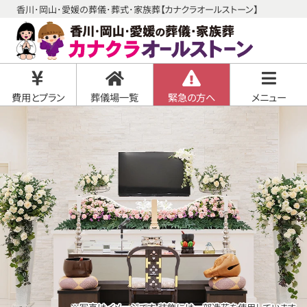
香川･岡山･愛媛の葬儀･葬式･家族葬【カナクラオールストーン】
費用とプラン
葬儀場一覧
緊急の方へ
メニュー