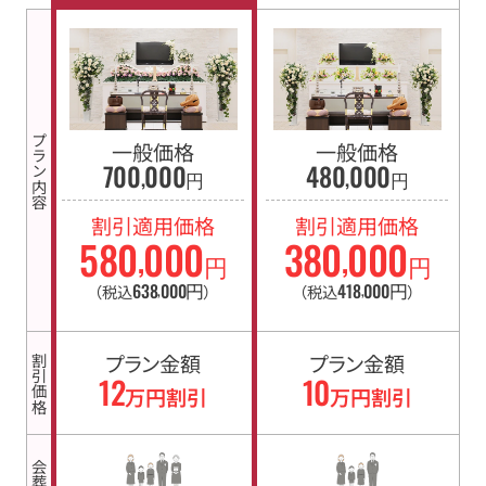
プラン内容
一般価格
一般価格
700
000
480
000
,
,
円
円
割引適用価格
割引適用価格
580
000
380
000
,
,
円
円
638
000
円
418
000
円
（税込
）
（税込
）
,
,
プラン金額
プラン金額
割引価格
12
10
万円割引
万円割引