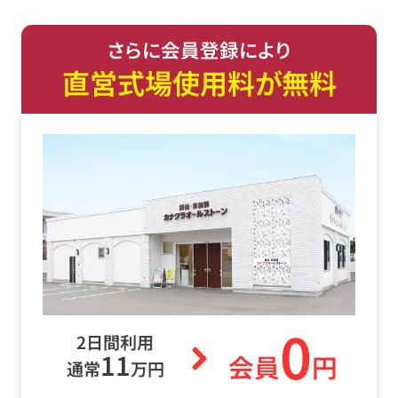
さらに会員登録により
直営式場使用料が無料
0
2日間利用
11
会員
円
通常
万円