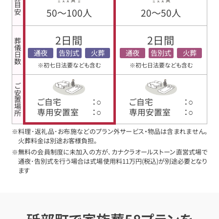
会葬目安
50〜100人
20〜50人
2日間
2日間
葬儀日数
通夜
告別式
火葬
通夜
告別式
火葬
※初七日法要なども含む
※初七日法要なども含む
ご安置場所
ご自宅
：○
ご自宅
：○
専用安置室
：○
専用安置室
：○
※料理･返礼品･お布施などのプラン外サービス・物品は含まれません。
火葬料金は別途お客様負担。
※無料の会員制度に未加入の方が､カナクラオールストーン直営式場で
通夜･告別式を行う場合は式場使用料11万円(税込)が別途必要となり
ます