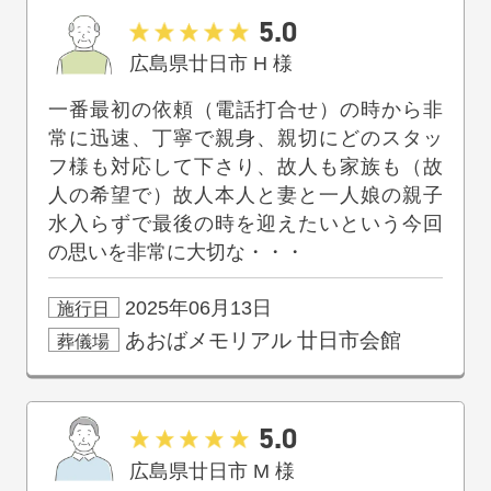
5.0
広島県廿日市
H
様
一番最初の依頼（電話打合せ）の時から非
常に迅速、丁寧で親身、親切にどのスタッ
フ様も対応して下さり、故人も家族も（故
人の希望で）故人本人と妻と一人娘の親子
水入らずで最後の時を迎えたいという今回
の思いを非常に大切な・・・
2025年06月13日
施行日
あおばメモリアル
廿日市会館
葬儀場
5.0
広島県廿日市
M
様