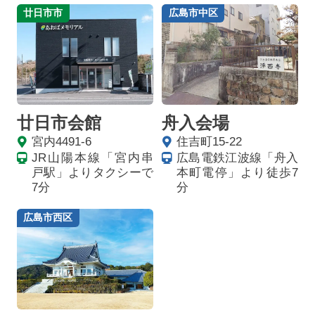
廿日市市
広島市中区
廿日市会館
舟入会場
宮内4491-6
住吉町15-22
JR山陽本線「宮内串
広島電鉄江波線「舟入
戸駅」よりタクシーで
本町電停」より徒歩7
7分
分
広島市西区