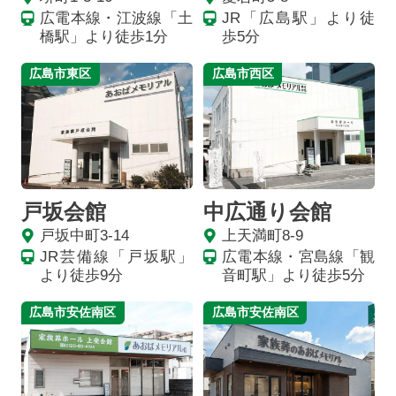
広電本線・江波線「土
JR「広島駅」より徒
橋駅」より徒歩1分
歩5分
広島市東区
広島市西区
戸坂会館
中広通り会館
戸坂中町3-14
上天満町8-9
JR芸備線「戸坂駅」
広電本線・宮島線「観
より徒歩9分
音町駅」より徒歩5分
広島市安佐南区
広島市安佐南区