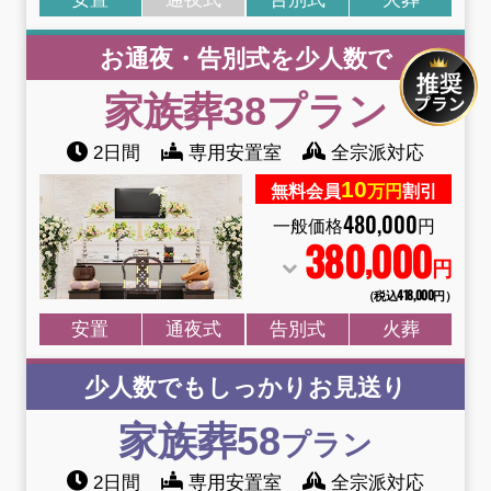
お通夜・告別式を少人数で
家族葬38
プラン
2日間
専用安置室
全宗派対応
10
無料会員
万円
割引
480
,
000
一般価格
円
380
000
,
円
（税込418
,
000円）
安置
通夜式
告別式
火葬
少人数でもしっかりお見送り
家族葬58
プラン
2日間
専用安置室
全宗派対応