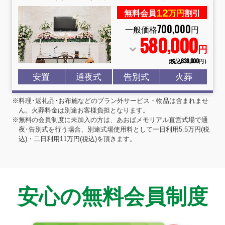
12
無料会員
万円
割引
700
,
000
一般価格
円
580
000
,
円
（税込638
,
000円）
安置
通夜式
告別式
火葬
※料理･返礼品･お布施などのプラン外サービス・物品は含まれませ
ん。火葬料金は別途お客様負担となります。
※無料の会員制度に未加入の方は、あおばメモリアル直営式場で通
夜･告別式を行う場合、別途式場使用料として一日利用5.5万円(税
込)・二日利用11万円(税込)を頂きます。
安心の無料会員制度