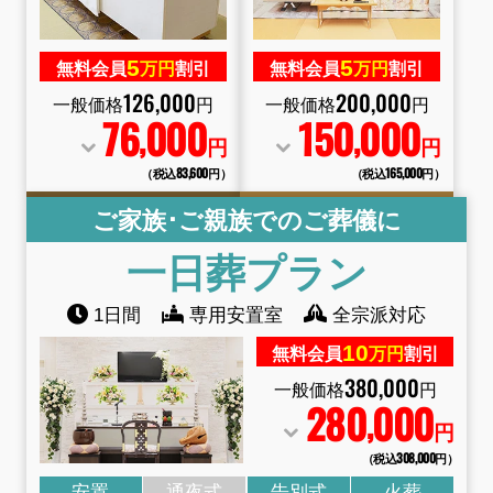
5
5
無料会員
万円
割引
無料会員
万円
割引
126
,
000
200
,
000
一般価格
円
一般価格
円
76
000
150
000
,
,
円
円
（税込83
,
600円）
（税込165
,
000円）
ご家族･ご親族でのご葬儀に
一日葬
プラン
1日間
専用安置室
全宗派対応
10
無料会員
万円
割引
380
,
000
一般価格
円
280
000
,
円
（税込308
,
000円）
安置
通夜式
告別式
火葬