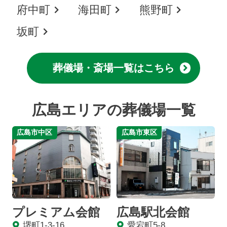
府中町
海田町
熊野町
坂町
葬儀場・斎場一覧はこちら
広島エリアの葬儀場一覧
広島市中区
広島市東区
プレミアム会館
広島駅北会館
堺町1-3-16
愛宕町5-8