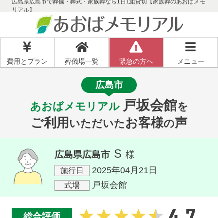
広島県広島市で葬儀・葬式・家族葬なら1日1組貸切【家族葬のあおばメモ
リアル】
費用とプラン
葬儀場一覧
緊急の方へ
メニュー
広島市
戸坂会館
あおばメモリアル
を
ご利用
お客様
声
いただいた
の
S
広島県広島市
様
2025年04月21日
施行日
戸坂会館
式場
4.7
総合評価