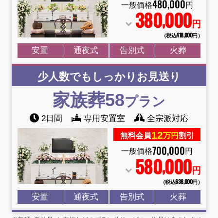
480
,
000
一般価格
円
380
000
,
円
（税込418
,
000円）
安置
通夜式
告別式
火葬
少人数でもしっかりお見送り
家族葬58
プラン
2日間
専用安置室
全宗派対応
12
無料会員
万円
割引
700
,
000
一般価格
円
580
000
,
円
（税込638
,
000円）
安置
通夜式
告別式
火葬