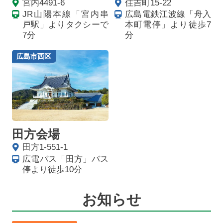
宮内4491-6
住吉町15-22
JR山陽本線「宮内串
広島電鉄江波線「舟入
戸駅」よりタクシーで
本町電停」より徒歩7
7分
分
広島市西区
田方会場
田方1-551-1
広電バス「田方」バス
停より徒歩10分
お知らせ