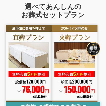
選べてあんしんの
お葬式セットプラン
最小限に費用を抑えて
式をせず火葬のみ
直葬
プラン
火葬
プラン
5
5
無料会員
万円
割引
無料会員
万円
割引
126
,
000
200
,
000
一般価格
円
一般価格
円
76
000
150
000
,
,
円
円
（税込83
,
600円）
（税込165
,
000円）