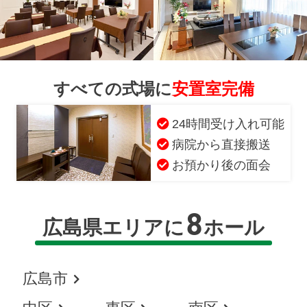
すべての式場に
安置室完備
24時間受け入れ可能
病院から直接搬送
お預かり後の面会
8
広島県エリアに
ホール
広島市