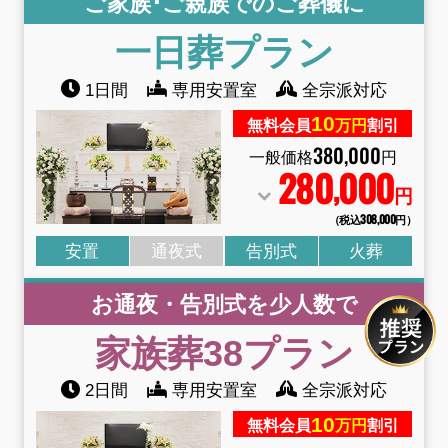
ご家族･ご親族でのご葬儀に
一日葬
プラン
1日間
専用安置室
全宗派対応
10
無料会員
万円
割引
380
,
000
一般価格
円
280
000
,
円
（税込308
,
000円）
安置
通夜式
告別式
火葬
お通夜・告別式を少人数で
家族葬38
プラン
2日間
専用安置室
全宗派対応
10
無料会員
万円
割引