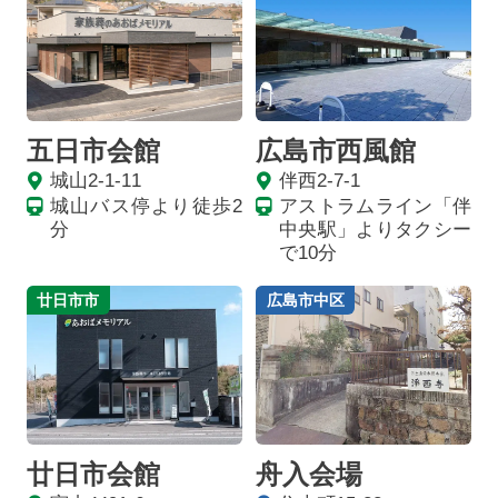
五日市会館
広島市西風館
城山2-1-11
伴西2-7-1
城山バス停より徒歩2
アストラムライン「伴
分
中央駅」よりタクシー
で10分
廿日市市
広島市中区
廿日市会館
舟入会場