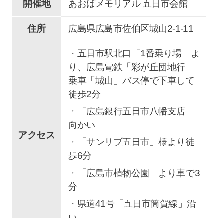
開催地
あおばメモリアル 五日市会館
住所
広島県広島市佐伯区城山2-1-11
・五日市駅北口「1番乗り場」よ
り、広島電鉄「彩が丘団地行」
乗車「城山」バス停で下車して
徒歩2分
・「広島銀行五日市八幡支店」
向かい
アクセス
・「サンリブ五日市」様より徒
歩6分
・「広島市植物公園」より車で3
分
・県道41号「五日市筒賀線」沿
い