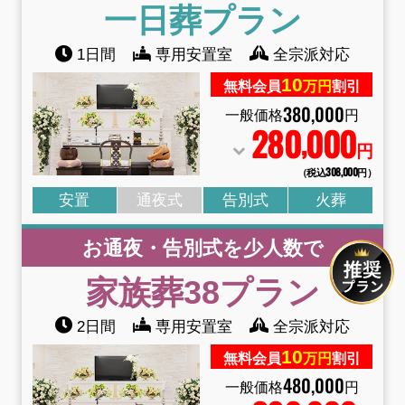
一日葬
プラン
1日間
専用安置室
全宗派対応
10
無料会員
万円
割引
380
,
000
一般価格
円
280
000
,
円
（税込308
,
000円）
安置
通夜式
告別式
火葬
お通夜・告別式を少人数で
家族葬38
プラン
2日間
専用安置室
全宗派対応
10
無料会員
万円
割引
480
,
000
一般価格
円