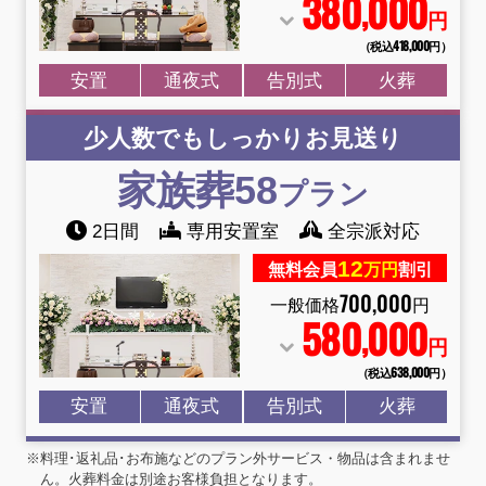
380
000
,
円
（税込418
,
000円）
安置
通夜式
告別式
火葬
少人数でもしっかりお見送り
家族葬58
プラン
2日間
専用安置室
全宗派対応
12
無料会員
万円
割引
700
,
000
一般価格
円
580
000
,
円
（税込638
,
000円）
安置
通夜式
告別式
火葬
※料理･返礼品･お布施などのプラン外サービス・物品は含まれませ
ん。火葬料金は別途お客様負担となります。