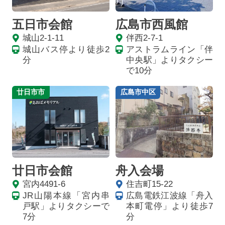
五日市会館
広島市西風館
城山2-1-11
伴西2-7-1
城山バス停より徒歩2
アストラムライン「伴
分
中央駅」よりタクシー
で10分
廿日市市
広島市中区
廿日市会館
舟入会場
宮内4491-6
住吉町15-22
JR山陽本線「宮内串
広島電鉄江波線「舟入
戸駅」よりタクシーで
本町電停」より徒歩7
7分
分