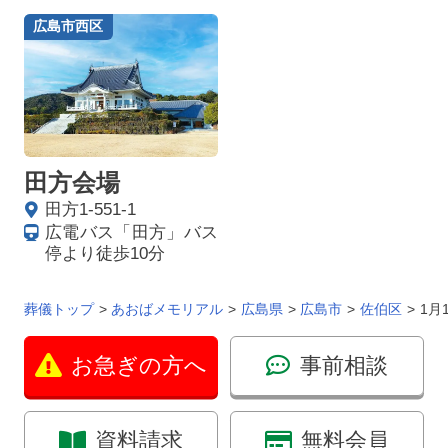
広島市西区
田方会場
田方1-551-1
広電バス「田方」バス
停より徒歩10分
葬儀トップ
あおばメモリアル
広島県
広島市
佐伯区
1月
お急ぎの方へ
事前相談
資料請求
無料会員