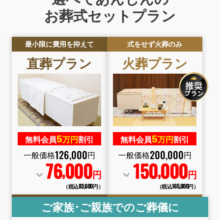
お葬式セットプラン
最小限に費用を抑えて
式をせず火葬のみ
直葬
プラン
火葬
プラン
5
5
無料会員
万円
割引
無料会員
万円
割引
126
,
000
200
,
000
一般価格
円
一般価格
円
76
000
150
000
,
,
円
円
（税込83
,
600円）
（税込165
,
000円）
ご家族･ご親族でのご葬儀に