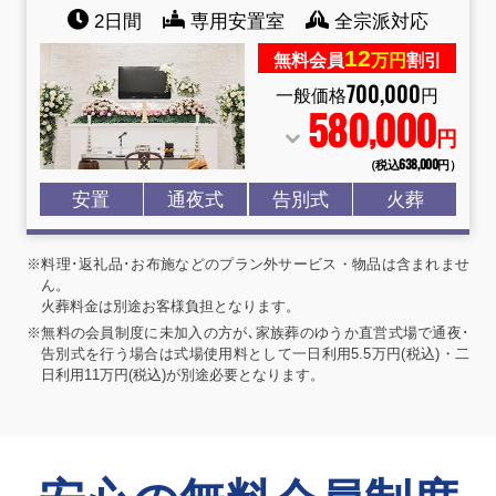
2日間
専用安置室
全宗派対応
12
無料会員
万円
割引
700
,
000
一般価格
円
580
000
,
円
（税込638
,
000円）
安置
通夜式
告別式
火葬
※料理･返礼品･お布施などのプラン外サービス・物品は含まれませ
ん。
火葬料金は別途お客様負担となります。
※無料の会員制度に未加入の方が､家族葬のゆうか直営式場で通夜･
告別式を行う場合は式場使用料として一日利用5.5万円(税込)・二
日利用11万円(税込)が別途必要となります。