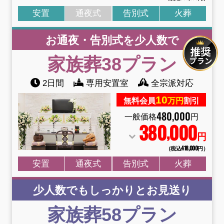
安置
通夜式
告別式
火葬
お通夜・告別式を少人数で
家族葬38
プラン
2日間
専用安置室
全宗派対応
10
無料会員
万円
割引
480
,
000
一般価格
円
380
000
,
円
（税込418
,
000円）
安置
通夜式
告別式
火葬
少人数でもしっかりとお見送り
家族葬58
プラン