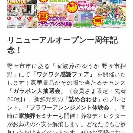
リニューアルオープン一周年記
念！
野々市市にある「家族葬のゆうか 野々市押
野」にて
「ワクワク感謝フェア」
を開催いた
します！豪華景品がその場で当たるチャンス
「
ガラポン大抽選会
」（会員さま限定・先着
200組）、新鮮野菜の「
詰め合わせ
」のプレゼ
ント、「
フラワーアレンジメント体験会
」、同
時に
家族葬セミナー
も開催！葬祭ディレクター
がお葬式の不安を解消します。どなたでもご参
加いただけるイベントです。ぜひお気軽にお立