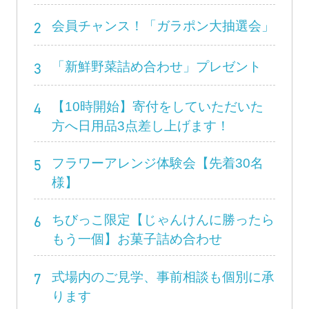
2
会員チャンス！「ガラポン大抽選会」
3
「新鮮野菜詰め合わせ」プレゼント
4
【10時開始】寄付をしていただいた
方へ日用品3点差し上げます！
5
フラワーアレンジ体験会【先着30名
様】
6
ちびっこ限定【じゃんけんに勝ったら
もう一個】お菓子詰め合わせ
7
式場内のご見学、事前相談も個別に承
ります