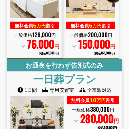
5
5
無料会員
万円
割引
無料会員
万円
割引
126
,
000
200
,
000
一般価格
円
一般価格
円
76
000
150
000
,
,
円
円
（税込83
,
600円）
（税込165
,
000円）
お通夜を行わず告別式のみ
一日葬
プラン
1日間
専用安置室
全宗派対応
10
無料会員
万円
割引
380
,
000
一般価格
円
280
000
,
円
（税込308
,
000円）