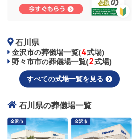
石川県
4
金沢市
葬儀場一覧(
式場)
の
2
野々市市
葬儀場一覧(
式場)
の
すべての式場一覧を見る
石川県
葬儀場一覧
の
金沢市
金沢市
お得な会員価格!