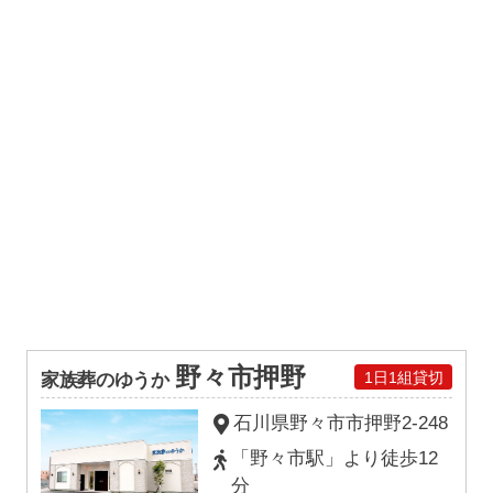
野々市押野
1日1組貸切
家族葬のゆうか
石川県野々市市押野2-248
「野々市駅」より徒歩12
分