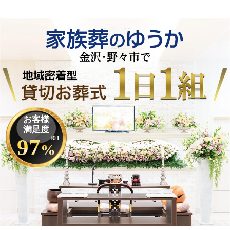
お客様
満足度
97
※1
%