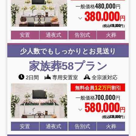
480
,
000
一般価格
円
380
000
,
円
（税込418
,
000円）
安置
通夜式
告別式
火葬
少人数でもしっかりとお見送り
家族葬58
プラン
2日間
専用安置室
全宗派対応
12
無料会員
万円
割引
700
,
000
一般価格
円
580
000
,
円
（税込638
,
000円）
安置
通夜式
告別式
火葬