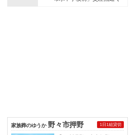
野々市押野
1日1組貸切
家族葬のゆうか