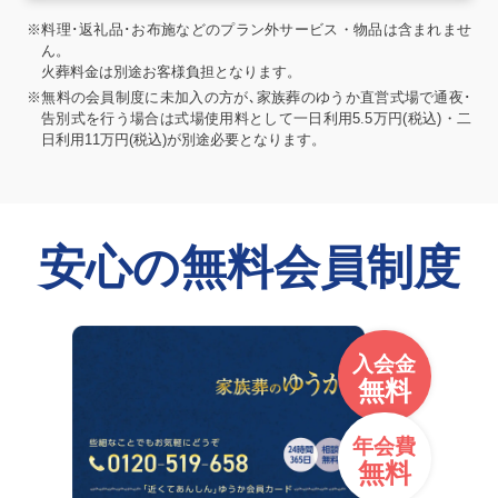
※料理･返礼品･お布施などのプラン外サービス・物品は含まれませ
ん。
火葬料金は別途お客様負担となります。
※無料の会員制度に未加入の方が､家族葬のゆうか直営式場で通夜･
告別式を行う場合は式場使用料として一日利用5.5万円(税込)・二
日利用11万円(税込)が別途必要となります。
安心の無料会員制度
入会金
無料
年会費
無料