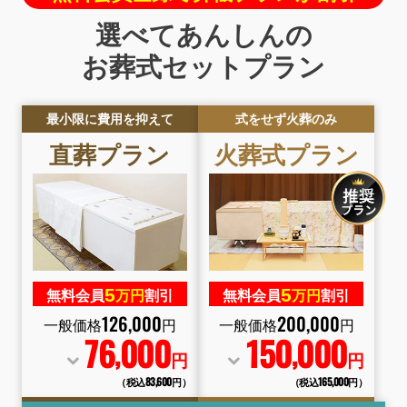
選べてあんしんの
お葬式セットプラン
最小限に費用を抑えて
式をせず火葬のみ
直葬
プラン
火葬式
プラン
5
5
無料会員
万円
割引
無料会員
万円
割引
126
,
000
200
,
000
一般価格
円
一般価格
円
76
000
150
000
,
,
円
円
（税込83
,
600円）
（税込165
,
000円）