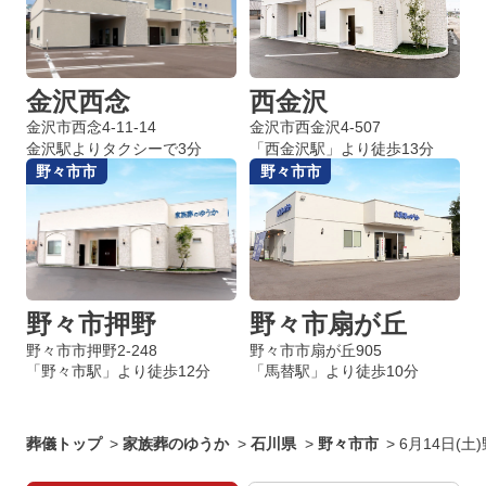
金沢西念
西金沢
金沢市西念4-11-14
金沢市西金沢4-507
金沢駅よりタクシーで3分
「西金沢駅」より徒歩13分
野々市市
野々市市
野々市押野
野々市扇が丘
野々市市押野2-248
野々市市扇が丘905
「野々市駅」より徒歩12分
「馬替駅」より徒歩10分
葬儀トップ
>
家族葬のゆうか
>
石川県
>
野々市市
>
6月14日(