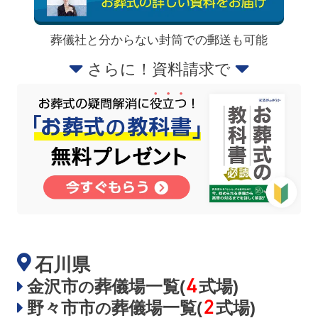
葬儀社と分からない封筒での郵送も可能
さらに！資料請求で
石川県
4
金沢市
葬儀場一覧(
式場)
の
2
野々市市
葬儀場一覧(
式場)
の