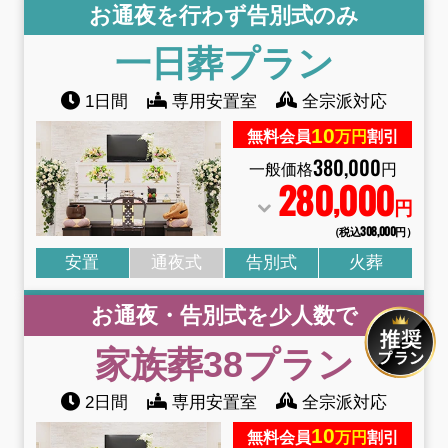
お通夜を行わず告別式のみ
一日葬
プラン
1日間
専用安置室
全宗派対応
10
無料会員
万円
割引
380
,
000
一般価格
円
280
000
,
円
（税込308
,
000円）
安置
通夜式
告別式
火葬
お通夜・告別式を少人数で
家族葬38
プラン
2日間
専用安置室
全宗派対応
10
無料会員
万円
割引