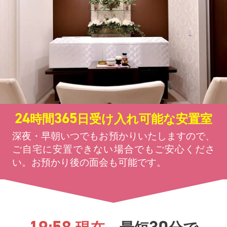
24
365
時間
日受け入れ可能な安置室
深夜・早朝いつでもお預かりいたしますので、
ご自宅に安置できない場合でもご安心くださ
い。お預かり後の面会も可能です。
19:58
30