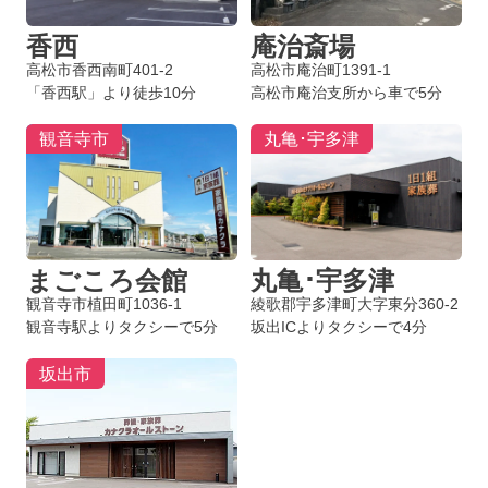
香西
庵治斎場
高松市香西南町401-2
高松市庵治町1391-1
「香西駅」より徒歩10分
高松市庵治支所から車で5分
観音寺市
丸亀･宇多津
まごころ会館
丸亀･宇多津
観音寺市植田町1036-1
綾歌郡宇多津町大字東分360-2
観音寺駅よりタクシーで5分
坂出ICよりタクシーで4分
坂出市