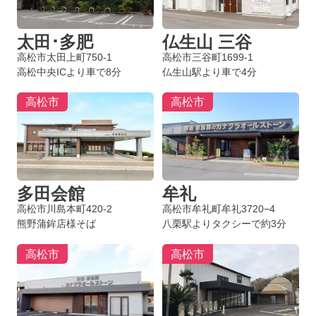
太田･多肥
仏生山 三谷
高松市太田上町750-1
高松市三谷町1699-1
高松中央ICより車で8分
仏生山駅より車で4分
高松市
高松市
多田会館
牟礼
高松市川島本町420-2
高松市牟礼町牟礼3720−4
熊野蒲鉾店様そば
八栗駅よりタクシーで約3分
高松市
高松市