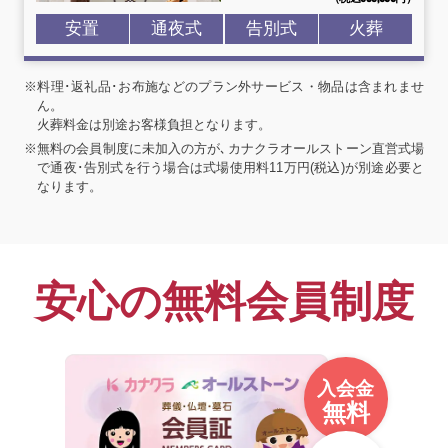
安置
通夜式
告別式
火葬
※料理･返礼品･お布施などのプラン外サービス・物品は含まれませ
ん。
火葬料金は別途お客様負担となります。
※無料の会員制度に未加入の方が､カナクラオールストーン直営式場
で通夜･告別式を行う場合は式場使用料11万円(税込)が別途必要と
なります。
安心の無料会員制度
入会金
無料