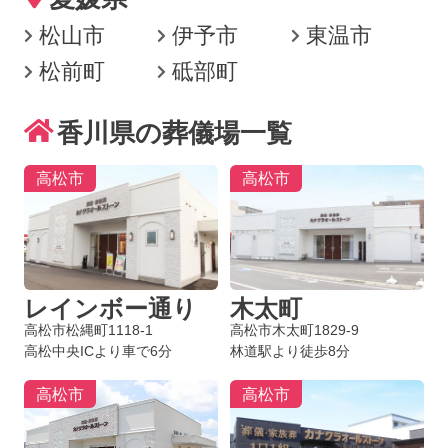
松山市
伊予市
東温市
松前町
砥部町
香川県の葬儀場一覧
高松市
高松市
レインボー通り
木太町
高松市松縄町1118-1
高松市木太町1829-9
高松中央ICより車で6分
林道駅より徒歩8分
高松市
高松市