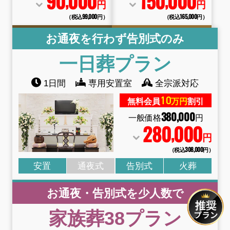
90
000
150
000
,
,
円
円
（税込99
,
000円）
（税込165
,
000円）
お通夜を行わず告別式のみ
一日葬
プラン
1日間
専用安置室
全宗派対応
10
無料会員
万円
割引
380
,
000
一般価格
円
280
000
,
円
（税込308
,
000円）
安置
通夜式
告別式
火葬
お通夜・告別式を少人数で
家族葬38
プラン