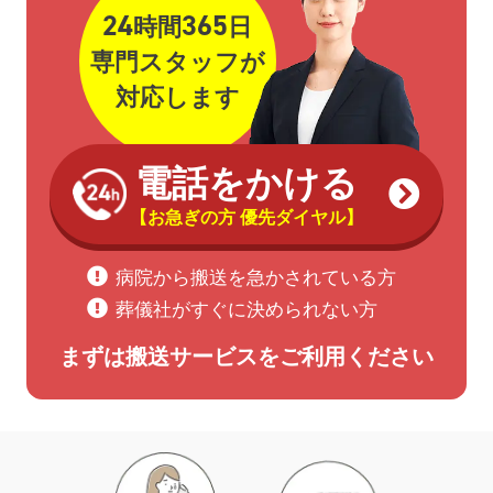
24
365
時間
日
専門スタッフが
対応します
電話をかける
【お急ぎの方 優先ダイヤル】
病院から搬送を急かされている方
葬儀社がすぐに決められない方
まずは搬送サービスをご利用ください