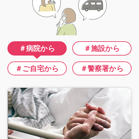
＃病院から
＃施設から
＃ご自宅から
＃警察署から