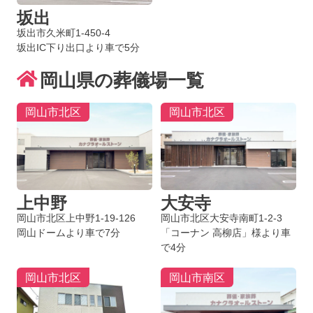
坂出
坂出市久米町1-450-4
坂出IC下り出口より車で5分
岡山県の葬儀場一覧
岡山市北区
岡山市北区
上中野
大安寺
岡山市北区上中野1-19-126
岡山市北区大安寺南町1-2-3
岡山ドームより車で7分
「コーナン 高柳店」様より車
で4分
岡山市北区
岡山市南区
お得な会員価格!