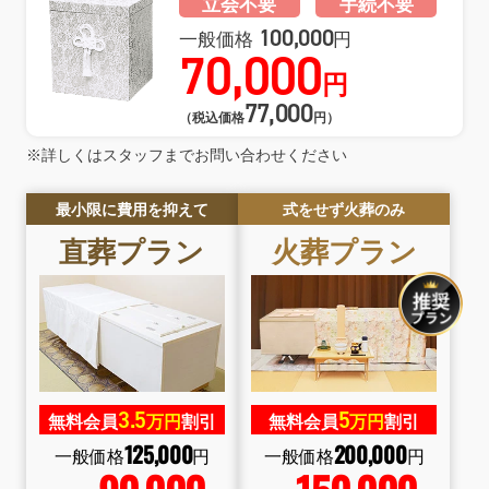
立会不要
手続不要
100,000
一般価格
円
70,000
円
77,000
（税込価格
円）
※詳しくはスタッフまでお問い合わせください
最小限に費用を抑えて
式をせず火葬のみ
直葬
プラン
火葬
プラン
3.
5
5
無料会員
万円
割引
無料会員
万円
割引
125
,
000
200
,
000
一般価格
円
一般価格
円