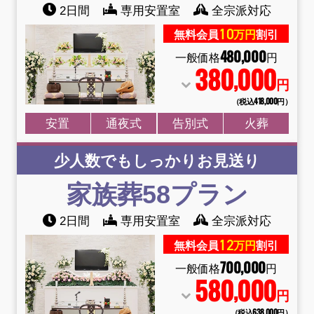
2日間
専用安置室
全宗派対応
10
無料会員
万円
割引
480
,
000
一般価格
円
380
000
,
円
（税込418
,
000円）
安置
通夜式
告別式
火葬
少人数でもしっかりお見送り
家族葬58
プラン
2日間
専用安置室
全宗派対応
12
無料会員
万円
割引
700
,
000
一般価格
円
580
000
,
円
（税込638
,
000円）