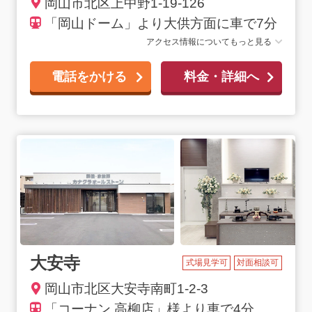
岡山市北区上中野1-19-126
「岡山ドーム」より大供方面に車で7分
アクセス情報についてもっと見る
電話をかける
料金・詳細へ
大安寺
式場見学可
対面相談可
岡山市北区大安寺南町1-2-3
「コーナン 高柳店」様より車で4分