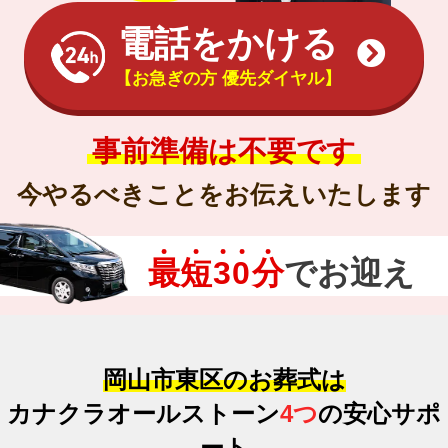
電話をかける
【お急ぎの方 優先ダイヤル】
事前準備は不要です
今やるべきことをお伝えいたします
最
短
3
0
分
でお迎え
岡山市東区のお葬式は
カナクラオールストーン
4つ
の安心サポ
ート