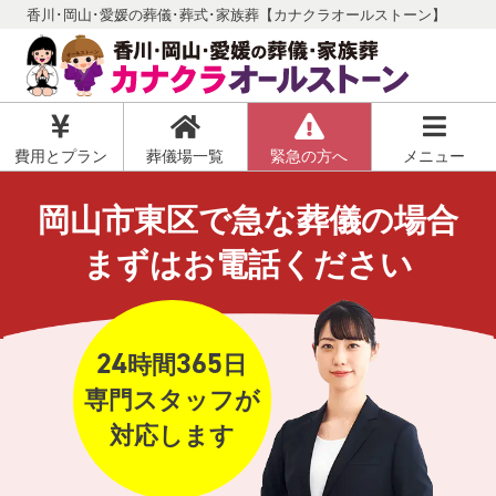
香川･岡山･愛媛の葬儀･葬式･家族葬【カナクラオールストーン】
費用とプラン
葬儀場一覧
緊急の方へ
メニュー
岡山市東区で急な葬儀の場合
まずはお電話ください
24
365
時間
日
専門スタッフが
対応します