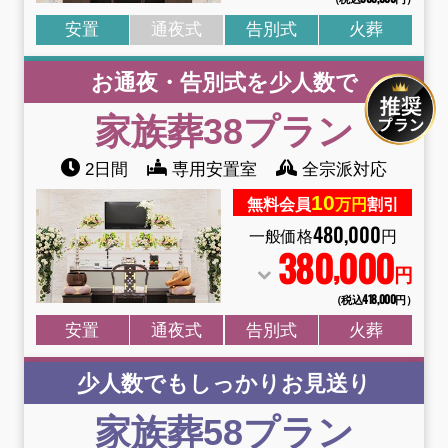
安置
通夜式
告別式
火葬
お通夜・告別式を少人数で
家族葬38
プラン
2日間
専用安置室
全宗派対応
10
無料会員
万円
割引
480
,
000
一般価格
円
380
000
,
円
（税込418
,
000円）
安置
通夜式
告別式
火葬
少人数でもしっかりお見送り
家族葬58
プラン