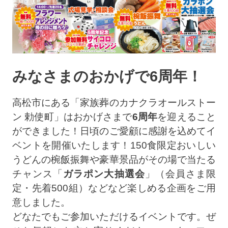
みなさまのおかげで6周年！
高松市にある「家族葬のカナクラオールストー
ン 勅使町」はおかげさまで
6周年
を迎えること
ができました！日頃のご愛顧に感謝を込めてイ
ベントを開催いたします！150食限定おいしい
うどんの椀飯振舞や豪華景品がその場で当たる
チャンス「
ガラポン大抽選会
」（会員さま限
定・先着500組）などなど楽しめる企画をご用
意しました。
どなたでもご参加いただけるイベントです。ぜ