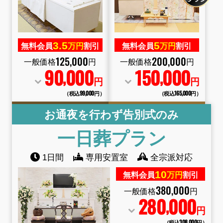
3.
5
5
無料会員
万円
割引
無料会員
万円
割引
125
,
000
200
,
000
一般価格
円
一般価格
円
90
000
150
000
,
,
円
円
（税込99
,
000円）
（税込165
,
000円）
お通夜を行わず告別式のみ
一日葬
プラン
1日間
専用安置室
全宗派対応
10
無料会員
万円
割引
380
,
000
一般価格
円
280
000
,
円
（税込308
,
000円）