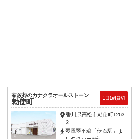
家族葬のカナクラオールストーン
1日1組貸切
勅使町
香川県高松市勅使町1263-
2
琴電琴平線「伏石駅」よ
りタクシー6分