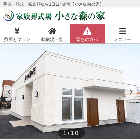
葬儀・葬式・家族葬なら1日1組貸切【小さな森の家】
費用とプラン
葬儀場一覧
緊急の方へ
メニュー
1/10