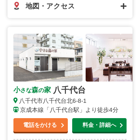
地図・アクセス
八千代台の詳細へ
八千代台
小
森
家
さな
の
八千代市
八千代台北
6-8-1
京成本線「八千代台駅」より徒歩4分
電話をかける
料金・詳細へ