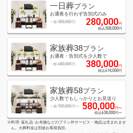
一日葬
プラン
お通夜を行わず告別式のみ
280
,
000
380
,
000
一般
円
円
308
,
000
税込
円
家族葬38
プラン
お通夜・告別式を少人数で
380
,
000
480
,
000
一般
円
円
418
,
000
税込
円
家族葬58
プラン
少人数でもしっかりとお見送り
580
,
000
700
,
000
一般
円〜
円〜
638
,
000
税込
円〜
※料理･返礼品･お布施などのプラン外サービス・物品は含まれませ
ん。火葬料金は別途お客様負担。