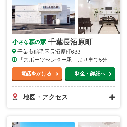
千葉長沼原町
小
森
家
さな
の
千葉市稲毛区長沼原町683
「スポーツセンター駅」より車で5分
電話をかける
料金・詳細へ
地図・アクセス
佐倉ユーカリが丘の詳細へ