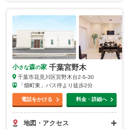
千葉宮野木の詳細へ
千葉宮野木
小
森
家
さな
の
千葉市
花見川区宮野木台
2-5-30
「畑町東」バス停より徒歩2分
電話をかける
料金・詳細へ
地図・アクセス