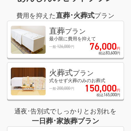
直葬･火葬式
費用を抑えた
プラン
直葬
プラン
最小限に費用を抑えて
76
,
000
126
,
000
一般
円
円
83
,
600
税込
円
火葬式
プラン
式をせず火葬のみのお葬式
150
,
000
200
,
000
一般
円
円
165
,
000
税込
円
通夜･告別式でしっかりとお別れを
一日葬･家族葬プラン