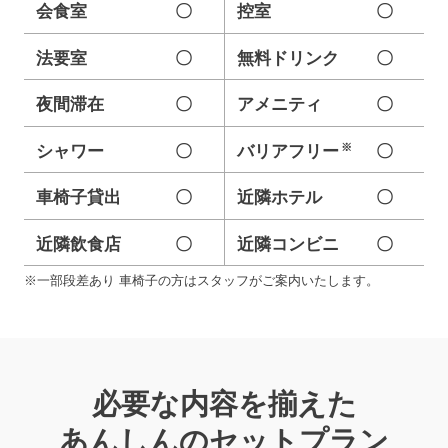
会食室
〇
控室
〇
法要室
〇
無料ドリンク
〇
夜間滞在
〇
アメニティ
〇
※
シャワー
〇
バリアフリー
〇
車椅子貸出
〇
近隣ホテル
〇
近隣飲食店
〇
近隣コンビニ
〇
※一部段差あり 車椅子の方はスタッフがご案内いたします。
必要な内容を揃えた
あんしんのセットプラン