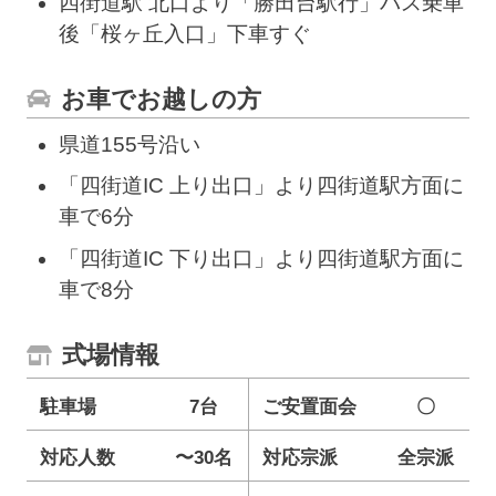
四街道駅 北口より「勝田台駅行」バス乗車
後「桜ヶ丘入口」下車すぐ
お車でお越しの方
県道155号沿い
「四街道IC 上り出口」より四街道駅方面に
車で6分
「四街道IC 下り出口」より四街道駅方面に
車で8分
式場情報
駐車場
7台
ご安置面会
〇
対応人数
〜30名
対応宗派
全宗派