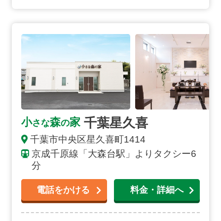
千葉星久喜の詳細へ
千葉星久喜
小
森
家
さな
の
千葉市
中央区星久喜町
1414
京成千原線「大森台駅」よりタクシー6
分
電話をかける
料金・詳細へ