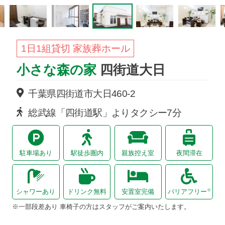
1日1組貸切 家族葬ホール
小さな森の家
四街道大日
千葉県四街道市
大日
460-2
総武線「四街道駅」よりタクシー7分
駐車場あり
駅徒歩圏内
親族控え室
夜間滞在
※
シャワーあり
ドリンク無料
安置室完備
バリアフリー
※一部段差あり 車椅子の方はスタッフがご案内いたします。