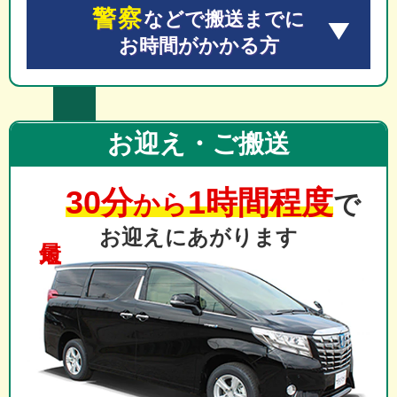
警察
などで搬送までに
お時間がかかる方
お迎え・ご搬送
30分
1時間程度
から
で
お迎えにあがります