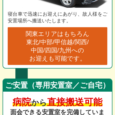
寝台車で迅速にお迎えにあがり、故人様をご
安置場所へ搬送いたします。
関東エリアはもちろん
東北/中部/甲信越/関西/
中国/四国/九州への
お迎えも可能です。
ご安置（専用安置室／ご自宅）
病院
直接搬送可能
から
面会できる安置室を完備していま