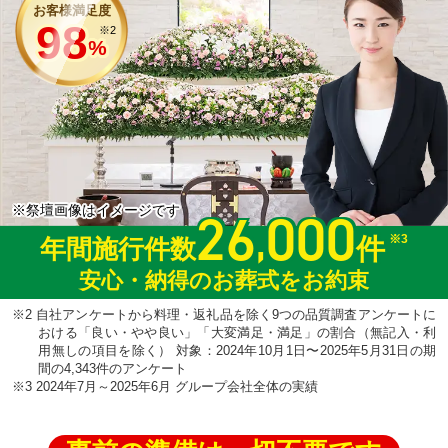
お客様満足度
98
※2
%
26
000
※祭壇画像はイメージです
,
※3
件
年間施行件数
安心・納得のお葬式をお約束
※2 自社アンケートから料理・返礼品を除く9つの品質調査アンケートに
おける「良い・やや良い」「大変満足・満足」の割合（無記入・利
用無しの項目を除く） 対象：2024年10月1日〜2025年5月31日の期
間の4,343件のアンケート
※3 2024年7月～2025年6月 グループ会社全体の実績