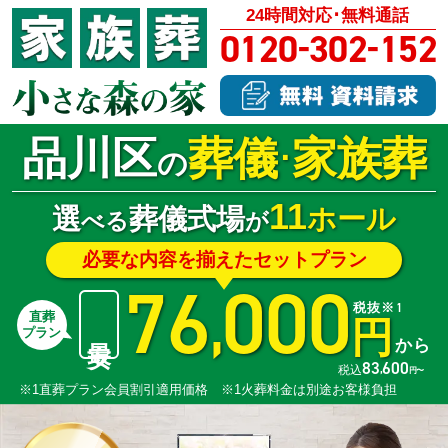
24時間対応･無料通話
-
-
0120
302
152
品川区
葬儀
家族葬
･
の
11
選
葬儀式場
ホール
べる
が
必要な内容を揃えたセットプラン
76
000
,
税抜※1
直葬
円
最安
プラン
から
83
600
,
税込
円〜
※1直葬プラン会員割引適用価格 ※1火葬料金は別途お客様負担