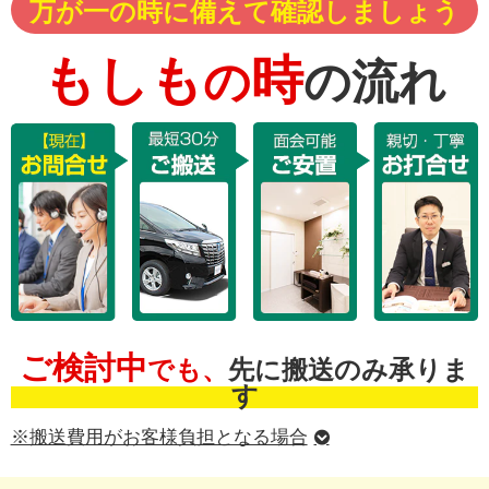
万が一の時に備えて確認しましょう
もしも
時
の
の流れ
ご検討中
でも、
先に搬送のみ承りま
す
※搬送費用がお客様負担となる場合