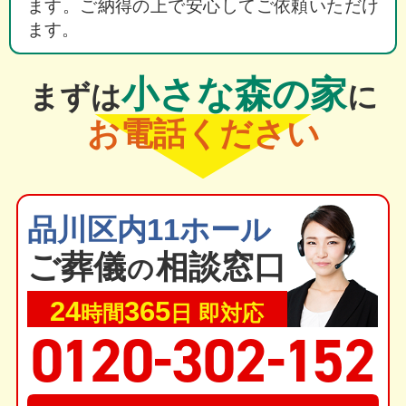
ます。ご納得の上で安心してご依頼いただけ
ます。
小さな森の家
まずは
に
お電話ください
品川区内11ホール
ご葬
儀
相談窓口
の
24
365
時間
日 即対応
-
-
0
1
20
302
1
52