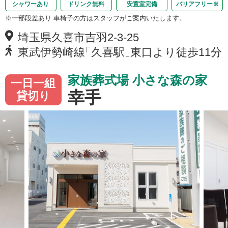
シャワーあり
ドリンク無料
安置室完備
バリアフリー
※
※一部段差あり 車椅子の方はスタッフがご案内いたします。
埼玉県久喜市
吉羽
2-3-25
東武伊勢崎線
「
久喜駅
」
東口より徒歩11分
家族葬式場 小さな森の家
一日一組
幸手
貸切り