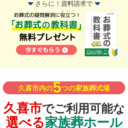
さらに！資料請求で
5
久喜市内の
つの家族葬式場
久喜市
でご利用可能な
選べる
家族葬ホール