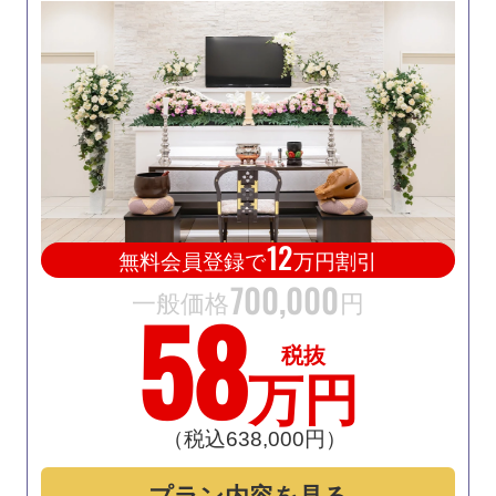
12
無料会員登録で
万円割引
700
,
000
58
一般価格
円
税抜
万円
（税込638
,
000円）