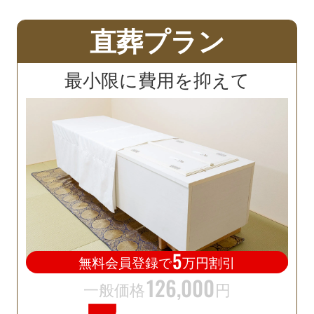
直葬プラン
最小限に費用を抑えて
5
無料会員登録で
万円割引
126
,
000
一般価格
円