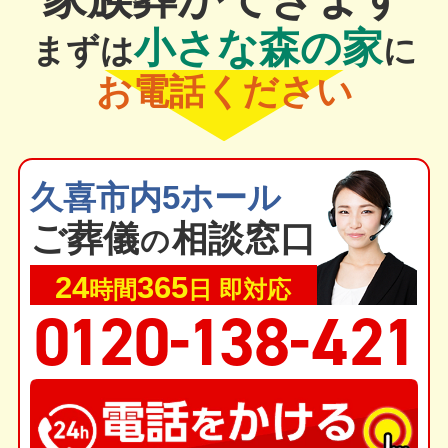
小さな森の家
まずは
に
お電話ください
久喜市内5ホール
ご葬
儀
相談窓口
の
24
365
時間
日 即対応
-
-
0
1
20
1
38
4
2
1