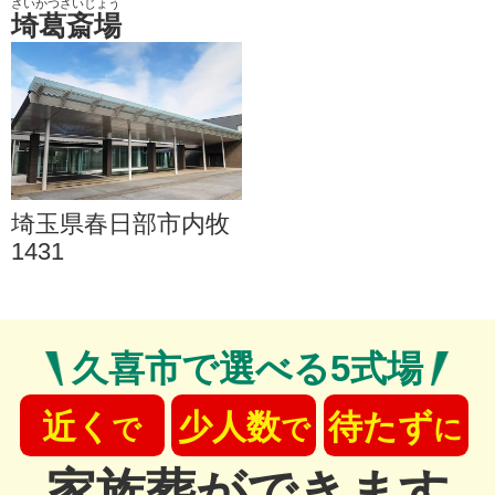
さいかつさいじょう
埼葛斎場
埼玉県春日部市内牧
1431
久喜市
で
選べる5式場
近く
少人数
待たず
で
で
に
家族葬ができます