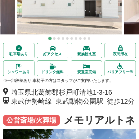
駐車場あり
好アクセス
親族控え室
夜間滞在
シャワーあり
ドリンク無料
安置室完備
バリアフリー
※
※一部段差あり 車椅子の方はスタッフがご案内いたします。
埼玉県北葛飾郡杉戸町
清地
1-3-16
東武伊勢崎線
「
東武動物公園駅
」
徒歩12分
メモリアルトネ
公営斎場/火葬場