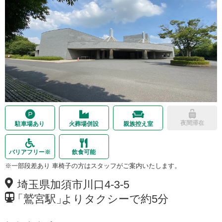
夜間滞在
駐車場あり
火葬場併設
親族控え室
バリアフリー
※
飲食可能
※一部段差あり 車椅子の方はスタッフがご案内いたします。
埼玉県加須市川口4-3-5
「
鷲宮駅
」
よりタクシーで約5分