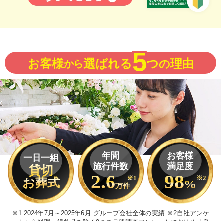
5
お客様
選ばれる
つ
理由
から
の
年間
お客様
一日一組
施行件数
満足度
貸切
2.6
98
※1
※2
お葬式
%
万件
※1 2024年7月～2025年6月 グループ会社全体の実績 ※2自社アンケ