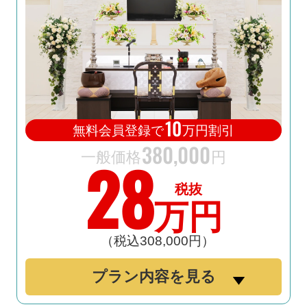
10
無料会員登録で
万円割引
380
,
000
28
一般価格
円
税抜
万円
（税込308
,
000円）
プラン内容を見る