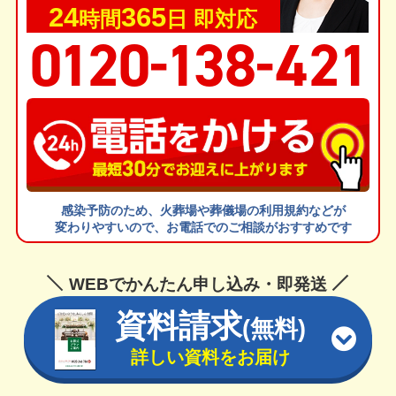
24
365
時間
日 即対応
-
-
0
1
20
1
38
4
2
1
感染予防のため、火葬場や葬儀場の利用規約などが
変わりやすいので、お電話でのご相談がおすすめです
WEBでかんたん申し込み・即発送
資料請求
(無料)
詳しい資料をお届け