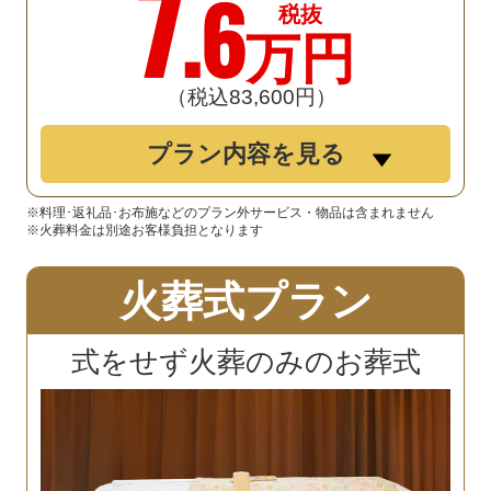
7
.6
税抜
万円
（税込83
,
600円）
プラン内容を見る
※料理･返礼品･お布施などのプラン外サービス・物品は含まれません
※火葬料金は別途お客様負担となります
火葬式プラン
式をせず火葬のみのお葬式