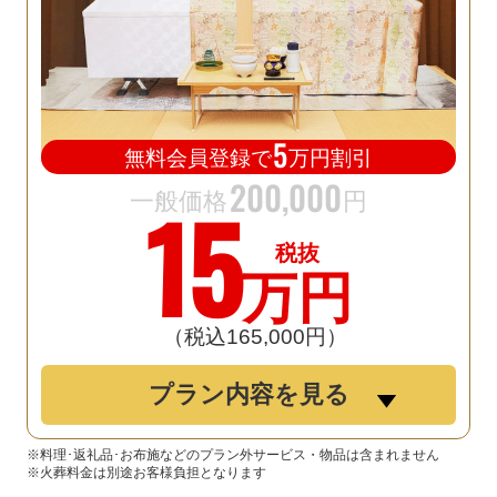
5
無料会員登録で
万円割引
200
,
000
15
一般価格
円
税抜
万円
（税込165
,
000円）
プラン内容を見る
※料理･返礼品･お布施などのプラン外サービス・物品は含まれません
※火葬料金は別途お客様負担となります