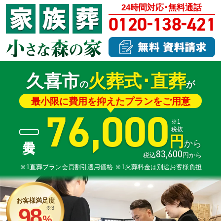
24時間対応･無料通話
-
-
0120
138
421
久喜市
火葬式･直葬
の
が
最小限に費用を抑えたプランをご用意
76
,
000
※1
税抜
円
から
83
,
600
税込
円から
※1直葬プラン会員割引適用価格 ※1火葬料金は別途お客様負担
お客様満足度
98
※3
%