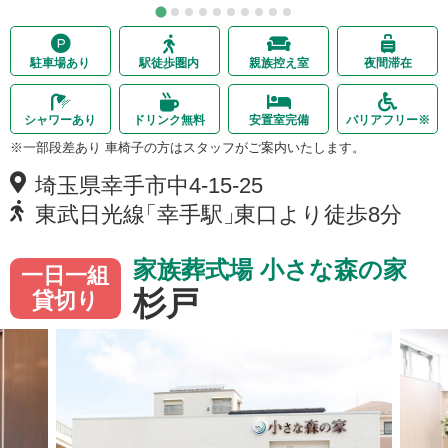
駐車場あり
駅徒歩圏内
親族控え室
夜間滞在
シャワーあり
ドリンク無料
安置室完備
バリアフリー
※
※一部段差あり 車椅子の方はスタッフがご案内いたします。
埼玉県幸手市
中
4-15-25
東武日光線
「
幸手駅
」
東口より徒歩8分
家族葬式場 小さな森の家
一日一組
杉戸
貸切り