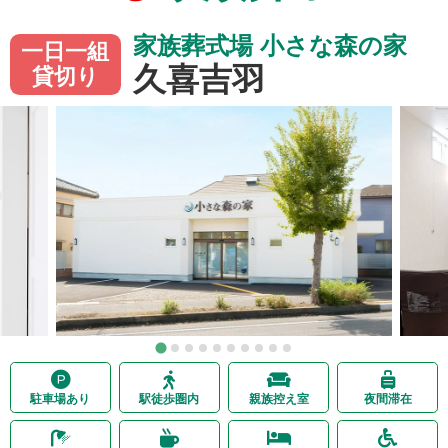
家族葬式場 小さな森の家
一日一組
久喜吉羽
貸切り
駐車場あり
駅徒歩圏内
親族控え室
夜間滞在