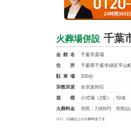
0120
24時間36
千葉
火葬場併設
会館名
千葉市斎場
住所
千葉県千葉市緑区平山町1
駐車場
200台
宗教宗派
全宗派対応
規模
小式場（2室）：50名 
火葬料金
市民：7,000円 市民以外
※1） 12歳以上の火葬料金です。