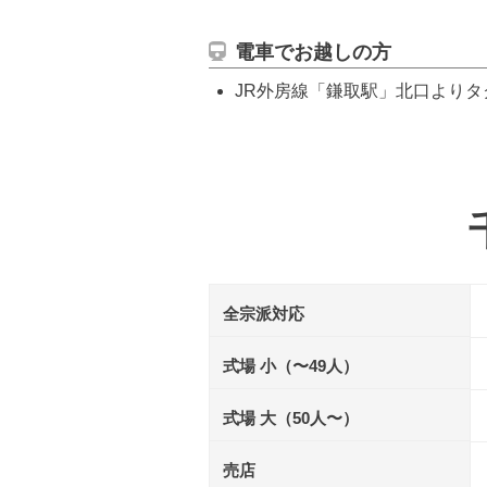
電車でお越しの方
JR外房線「鎌取駅」北口よりタ
全宗派対応
式場 小（〜49人）
式場 大（50人〜）
売店