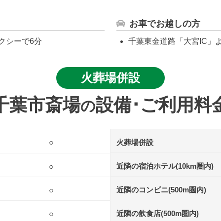
お車でお越しの方
クシーで6分
千葉東金道路「大宮IC」よ
火葬場併設
千葉市斎場
設備･ご利用料
の
火葬場併設
○
近隣の宿泊ホテル
(10km圏内)
○
近隣のコンビニ
(500m圏内)
○
近隣の飲食店
(500m圏内)
○