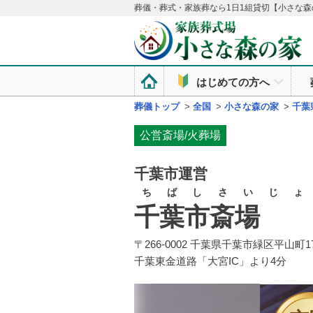
葬儀・葬式・家族葬なら1日1組貸切【小さな森
はじめての方へ
葬儀トップ
>
全国
>
小さな森の家
>
千葉
公営斎場/火葬場
千葉市運営
ちばしさいじょ
千葉市斎場
〒266-0002 千葉県千葉市緑区平山町17
千葉東金道路「大宮IC」より4分