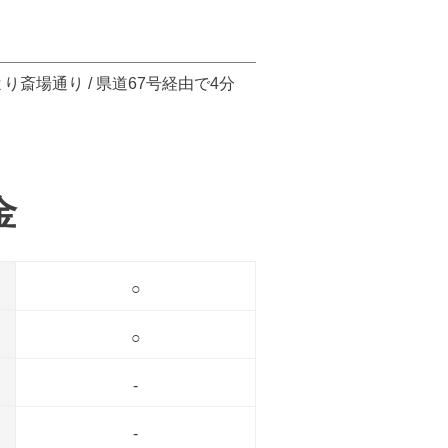
り斎場通り / 県道67号経由で4分
金
○
○
-
-