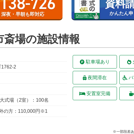
-138-726
資料請
かんたん申
5日 深夜・早朝も即対応
市斎場の施設情報
駐車場あり
762-2
夜間滞在
バ
安置室完備
大式場（2室）：100名
の方：110,000円
※1
※一部段差あ