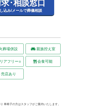
求･相談窓口
し込み/メールで葬儀相談
火葬場併設
親族控え室
リアフリー
会食可能
※
売店あり
り 車椅子の方はスタッフがご案内いたします。