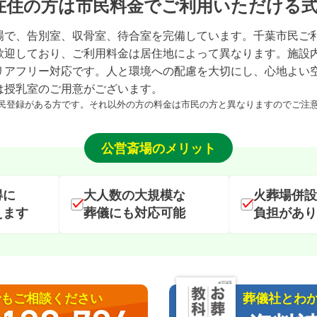
在住の方は
市
民
料
金
でご利用いただける
場で、告別室、収骨室、待合室を完備しています。千葉市民ご
歓迎しており、ご利用料金は居住地によって異なります。施設
リアフリー対応です。人と環境への配慮を大切にし、心地よい
は授乳室のご用意がございます。
民登録がある方です。それ以外の方の料金は市民の方と異なりますのでご注
公営斎場のメリット
得に
大人数の大規模な
火葬場併設
えます
葬儀にも対応可能
負担があり
でもご相談ください
葬儀社とわ