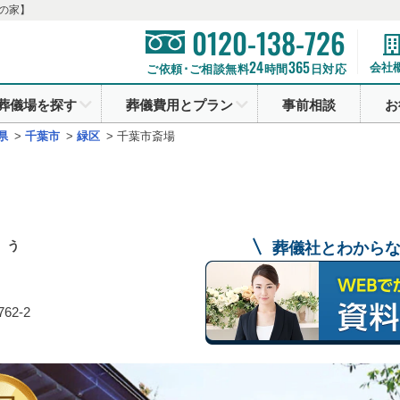
の家】
0120-138-726
24
365
会社
ご依頼･ご相談無料
時間
日対応
葬儀場を探す
葬儀費用とプラン
事前相談
お
県
>
千葉市
>
緑区
>
千葉市斎場
う
葬儀社とわから
62-2