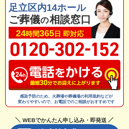
足立区内14ホール
ご葬
儀
相談窓口
の
24
365
時間
日 即対応
-
-
0
1
20
302
1
52
感染予防のため、火葬場や葬儀場の利用規約などが
変わりやすいので、お電話でのご相談がおすすめです
WEBでかんたん申し込み・即発送