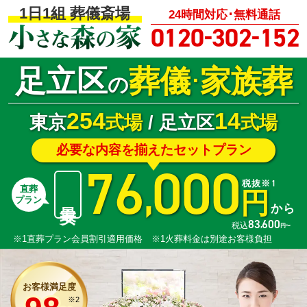
1日1組 葬儀斎場
24時間対応･無料通話
-
-
0120
302
152
足立区
葬儀
家族葬
･
の
254
14
東京
式場
/ 足立区
式場
必要な内容を揃えたセットプラン
76
000
,
税抜※1
直葬
円
最安
プラン
から
83
600
,
税込
円〜
※1直葬プラン会員割引適用価格 ※1火葬料金は別途お客様負担
お客様満足度
※2