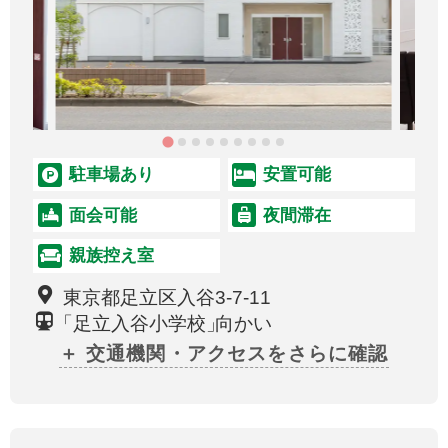
駐車場あり
安置可能
面会可能
夜間滞在
親族控え室
東京都足立区入谷3-7-11
「
足立入谷小学校
」
向かい
＋ 交通機関・アクセスをさらに確認