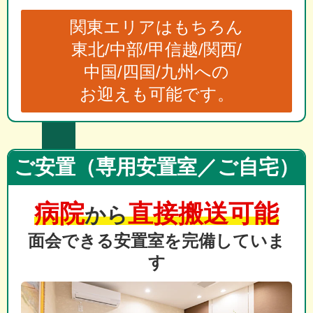
関東エリアはもちろん
東北/中部/甲信越/関西/
中国/四国/九州への
お迎えも可能です。
ご安置（専用安置室／ご自宅）
病院
直接搬送可能
から
面会できる安置室を完備していま
す