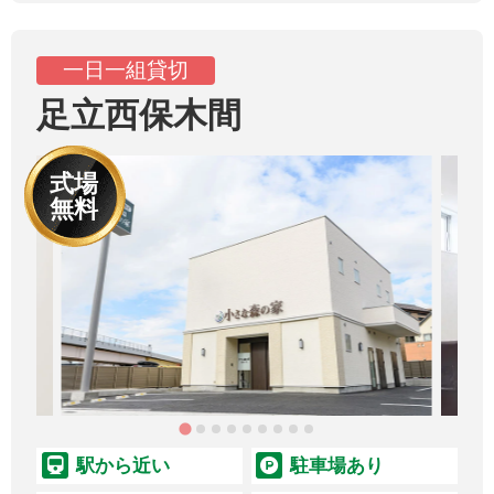
一日一組貸切
足立西保木間
式場
無料
駅から近い
駐車場あり