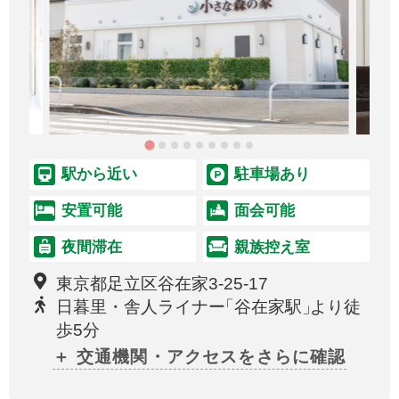
駅から近い
駐車場あり
安置可能
面会可能
夜間滞在
親族控え室
東京都足立区谷在家3-25-17
日暮里・舎人ライナー
「
谷在家駅
」
より徒
歩5分
＋ 交通機関・アクセスをさらに確認