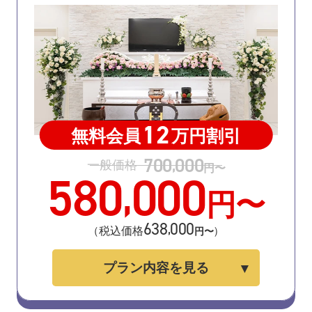
12
無料会員
万円割引
700
000
,
一般価格
円〜
580
000
,
円〜
638
000
,
（税込価格
）
円〜
プラン内容を見る