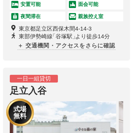
安置可能
面会可能
夜間滞在
親族控え室
東京都足立区西保木間4-14-3
東部伊勢崎線
「
谷塚駅
」
より徒歩14分
＋ 交通機関・アクセスをさらに確認
一日一組貸切
足立入谷
式場
無料