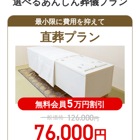
選べるあんしん葬儀プラン
最小限に費用を抑えて
直葬プラン
5
無料会員
万円割引
126
000
,
一般価格
円
76
000
,
円