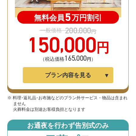
5
無料会員
万円割引
200
000
,
一般価格
円
150
000
,
円
165
000
,
（税込価格
）
円
プラン内容を見る
※ 料理･返礼品･お布施などのプラン外サービス・物品は含まれ
ません
火葬料金は別途お客様負担となります
お通夜を行わず告別式のみ