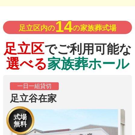
14
足立区内の
の家族葬式場
足立区
でご利用可能な
選べる
家族葬ホール
一日一組貸切
足立谷在家
式場
無料