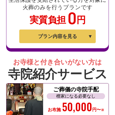
生活保護を受給されている方を対象に
火葬のみを行うプランです
0
実質負担
円
プラン内容を見る
お寺様と付き合いがない方は
寺院紹介サービス
ご葬儀の寺院手配
檀家になる必要なし
50,000
お布施
円〜
※