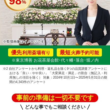
98
%
※祭壇画像はイメージです
優先
最短
利用斎場有り
火葬予約可能
※東京博善 お花茶屋会館･代々幡･落合･堀ノ内
※2 自社アンケートから料理・返礼品を除く9つの品質調査アンケートに
おける「良い・やや良い」「大変満足・満足」の割合（無記入・利
用無しの項目を除く） 対象：2024年10月1日〜2025年5月31日の期
間の4,343件のアンケート
事前の準備は一切不要です
どんな事でもご相談ください