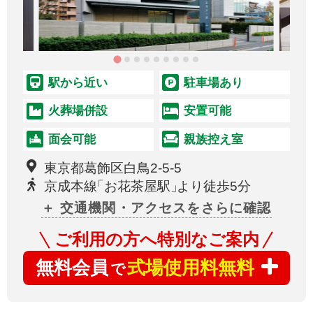
駅から近い
駐車場あり
火葬場併設
安置可能
面会可能
親族控え室
東京都葛飾区白鳥2-5-5
京成本線
「
お花茶屋駅
」
より徒歩5分
＋ 交通機関・アクセスをさらに確認
ご利用の方へ特別なご案内
無料会員
式場使用料無料
で