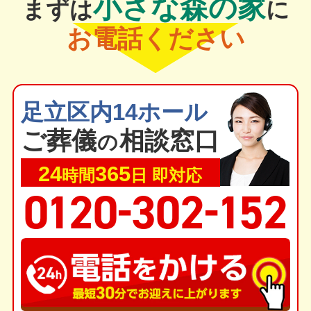
小さな森の家
まずは
に
お電話ください
足立区内14ホール
ご葬
儀
相談窓口
の
24
365
時間
日 即対応
-
-
0
1
20
302
1
52