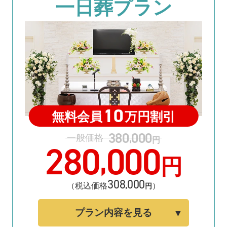
一日葬プラン
10
無料会員
万円割引
380
000
,
一般価格
円
280
000
,
円
308
000
,
（税込価格
）
円
プラン内容を見る