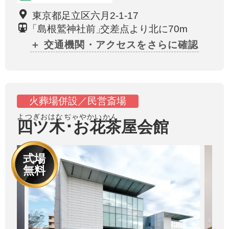
東京都足立区六月2-1-17
「
島根鷲神社前
」
交差点より北に70m
＋ 交通機関・アクセスをさらに確認
火葬場併設／民営斎場
よつぎおはなぢゃやかいかん
四ツ木･お花茶屋会館
式場
無料