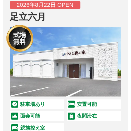
2026年8月22日 OPEN
足立六月
式場
無料
駐車場あり
安置可能
面会可能
夜間滞在
親族控え室