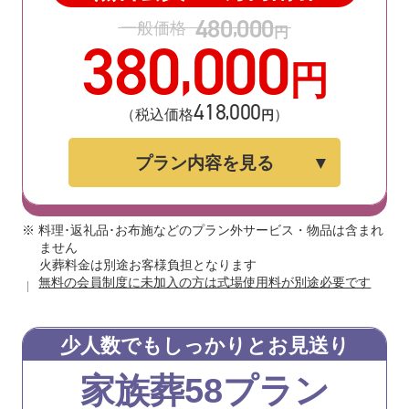
480
000
,
一般価格
円
380
000
,
円
418
000
,
（税込価格
）
円
プラン内容を見る
※ 料理･返礼品･お布施などのプラン外サービス・物品は含まれ
ません
火葬料金は別途お客様負担となります
無料の会員制度に未加入の方は式場使用料が別途必要です
少人数でもしっかりとお見送り
家族葬58プラン