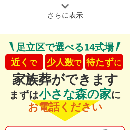
さらに表示
足立区
で
選べる14式場
,
円
円
近く
少人数
待たず
で
で
に
家族葬ができます
小さな森の家
まずは
に
お電話ください